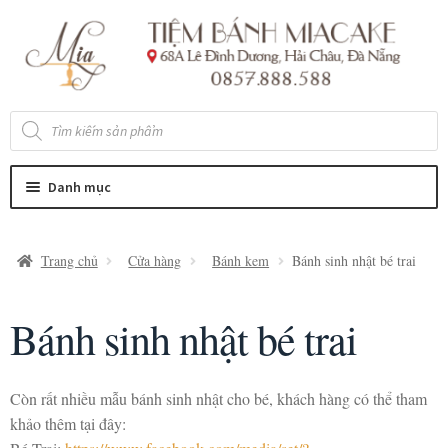
Đi
Chuyển
đến
đến
Điều
nội
hướng
dung
Tìm
kiếm
sản
phẩm
Danh mục
Trang chủ
Cửa hàng
Bánh kem
Bánh sinh nhật bé trai
Bánh sinh nhật bé trai
Còn rất nhiều mẫu bánh sinh nhật cho bé, khách hàng có thể tham
khảo thêm tại đây: