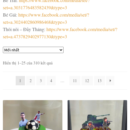
Bé Trai:
https://www.facebook.com/media/set/?
set=a.3031776483582439&type=3
Bé Gái:
https://www.facebook.com/media/set/?
set=a.3024402860986468&type=3
Thôi nôi – Đầy Tháng:
https://www.facebook.com/media/set/?
set=a.4737829402977130&type=3
Hiển thị 1–25 của 310 kết quả
1
2
3
4
…
11
12
13