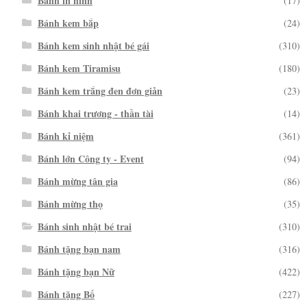
Bánh in hình
(17)
Bánh kem bắp
(24)
Bánh kem sinh nhật bé gái
(310)
Bánh kem Tiramisu
(180)
Bánh kem trắng đen đơn giản
(23)
Bánh khai trương - thần tài
(14)
Bánh kỉ niệm
(361)
Bánh lớn Công ty - Event
(94)
Bánh mừng tân gia
(86)
Bánh mừng thọ
(35)
Bánh sinh nhật bé trai
(310)
Bánh tặng bạn nam
(316)
Bánh tặng bạn Nữ
(422)
Bánh tặng Bố
(227)