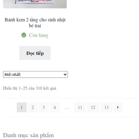
Bánh kem 2 tầng cho sinh nhật
bé trai
Còn hàng
Đọc tiếp
Hiển thị 1–25 của 310 kết quả
1
2
3
4
…
11
12
13
Danh mục sản phẩm