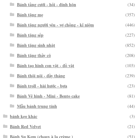
Bánh tầng cưới - hỏi - đính hôn
(34)
Bánh tặng mẹ
(357)
Bánh tặng người yêu - vợ chồng - kỉ niệm
(446)
Bánh tặng sếp
(227)
Bánh tặng sinh nhật
(852)
Bánh tặng thầy cô
(208)
Bánh tạo hình con vật - đồ vật
(103)
Bánh thôi nôi - đầy tháng
(239)
Bánh troll - hài hước - bựa
(23)
Bánh Vẽ hình - Mini - Bento cake
(81)
Mẫu bánh trung tính
(44)
bánh kẹo khác
(3)
Bánh Red Velvet
(21)
Bánh Su Kem (choux à la crème )
(51)