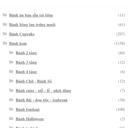
Bánh ăn bán sẵn tại tiệm
(11)
Bánh bông lan trứng muối
(61)
Bánh Cupcake
(297)
Bánh kem
(1158)
Bánh 2 tầng
(60)
Bánh 3 tầng
(12)
Bánh 4 tầng
(6)
Bánh Chữ - Bánh Số
(12)
Bánh cúng - giỗ - lễ - phật đảng
(7)
Bánh đãi - dọn tiệc - teabreak
(30)
Bánh fondant
(100)
Bánh Halloween
(2)