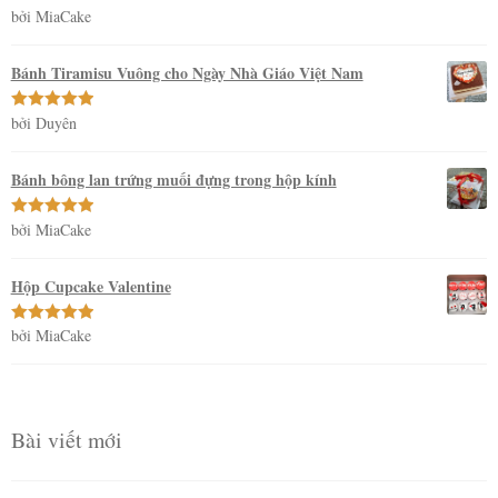
bởi MiaCake
Được xếp
hạng
5
5
sao
Bánh Tiramisu Vuông cho Ngày Nhà Giáo Việt Nam
bởi Duyên
Được xếp
hạng
5
5
sao
Bánh bông lan trứng muối đựng trong hộp kính
bởi MiaCake
Được xếp
hạng
5
5
sao
Hộp Cupcake Valentine
bởi MiaCake
Được xếp
hạng
5
5
sao
Bài viết mới