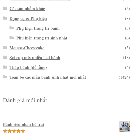
Các sản phẩm khác
(5)
Dụng cụ & Phụ kiện
(8)
Phụ kiện trang trí bánh
(3)
Phụ kiện trang trí sinh nhật
(6)
Mousse-Cheesecake
(3)
Set cup mix nhiều loại bánh
(18)
Tháp bánh (đế tầng)
(4)
Toàn bộ các mẫu bánh sinh nhật mới nhất
(1424)
Đánh giá mới nhất
Bánh siêu nhân bé trai