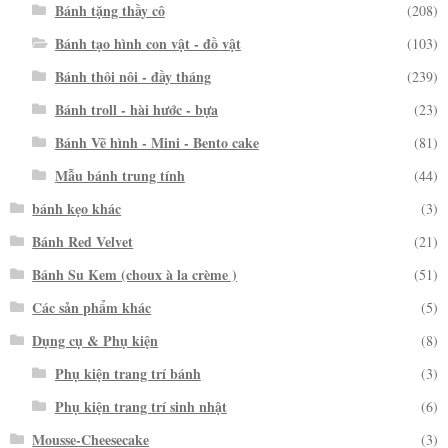
Bánh tặng thầy cô
(208)
Bánh tạo hình con vật - đồ vật
(103)
Bánh thôi nôi - đầy tháng
(239)
Bánh troll - hài hước - bựa
(23)
Bánh Vẽ hình - Mini - Bento cake
(81)
Mẫu bánh trung tính
(44)
bánh kẹo khác
(3)
Bánh Red Velvet
(21)
Bánh Su Kem (choux à la crème )
(51)
Các sản phẩm khác
(5)
Dụng cụ & Phụ kiện
(8)
Phụ kiện trang trí bánh
(3)
Phụ kiện trang trí sinh nhật
(6)
Mousse-Cheesecake
(3)