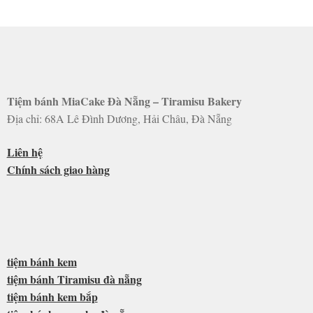
Tiệm bánh MiaCake Đà Nẵng – Tiramisu Bakery
Địa chỉ: 68A Lê Đình Dương, Hải Châu, Đà Nẵng
Liên hệ
Chính sách giao hàng
tiệm bánh kem
tiệm bánh Tiramisu đà nẵng
tiệm bánh kem bắp