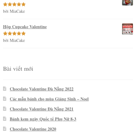
bởi MiaCake
Được xếp
hạng
5
5
sao
Hộp Cupcake Valentine
bởi MiaCake
Được xếp
hạng
5
5
sao
Bài viết mới
Chocolate Valentine Đà Nẵng 2022
Các mẫu bánh cho mùa Giáng Sinh – Noel
Chocolate Valentine Đà Nẵng 2021
Bánh kem ngày Quốc tế Phụ Nữ 8-3
Chocolate Valentine 2020