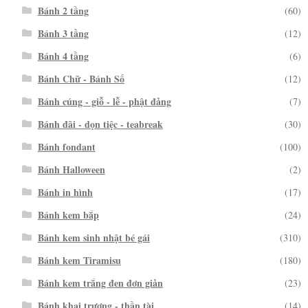
Bánh 2 tầng
(60)
Bánh 3 tầng
(12)
Bánh 4 tầng
(6)
Bánh Chữ - Bánh Số
(12)
Bánh cúng - giỗ - lễ - phật đảng
(7)
Bánh đãi - dọn tiệc - teabreak
(30)
Bánh fondant
(100)
Bánh Halloween
(2)
Bánh in hình
(17)
Bánh kem bắp
(24)
Bánh kem sinh nhật bé gái
(310)
Bánh kem Tiramisu
(180)
Bánh kem trắng đen đơn giản
(23)
Bánh khai trương - thần tài
(14)