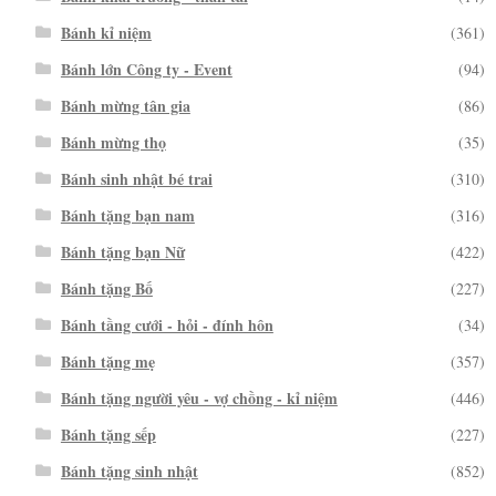
Bánh kỉ niệm
(361)
Bánh lớn Công ty - Event
(94)
Bánh mừng tân gia
(86)
Bánh mừng thọ
(35)
Bánh sinh nhật bé trai
(310)
Bánh tặng bạn nam
(316)
Bánh tặng bạn Nữ
(422)
Bánh tặng Bố
(227)
Bánh tầng cưới - hỏi - đính hôn
(34)
Bánh tặng mẹ
(357)
Bánh tặng người yêu - vợ chồng - kỉ niệm
(446)
Bánh tặng sếp
(227)
Bánh tặng sinh nhật
(852)