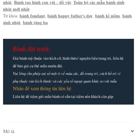
nhật
Bánh tạo hình con vật - đồ vật
Toàn bộ các mẫu bánh sinh
,
,
nhật mới nhất
bánh fondant
bánh happy father's day
bánh kỉ niệm
bánh
Từ khóa:
,
,
,
sinh nhật
bánh tặng ba
,
Bánh đặt trước.
Giá bánh tuỳ thuộc vào kích cỡ, hình thức/ nguyên liệu trang trí, liên hệ
để báo giá cụ thể mẫu muốn đặt.
Vui lòng cho phép sai số một ít về màu sắc, đồ trang trí, cách bố trí vì
phụ thuộc vào kích thước và các yếu tố ngoại quan khác so với mẫu
Nhấn để xem thông tin liên hệ
Liên hệ để tiệm gửi mẫu bánh có sẵn tại tiệm nếu khách cần gấp
Mô tả