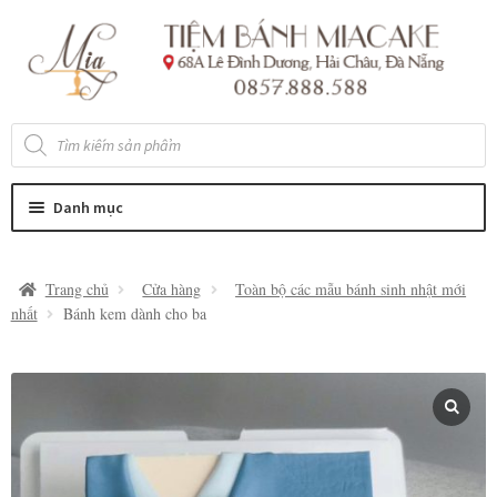
Đi
Chuyển
đến
đến
Điều
nội
hướng
dung
Tìm
kiếm
sản
phẩm
Danh mục
Trang chủ
Cửa hàng
Toàn bộ các mẫu bánh sinh nhật mới
nhất
Bánh kem dành cho ba