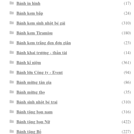
Bánh in hình
(17)
Bánh kem bắp
(24)
Bánh kem sinh nhật bé gái
(310)
Bánh kem Tiramisu
(180)
Bánh kem trắng đen đơn giản
(23)
Bánh khai trương - thần tài
(14)
Bánh kỉ niệm
(361)
Bánh lớn Công ty - Event
(94)
Bánh mừng tân gia
(86)
Bánh mừng thọ
(35)
Bánh sinh nhật bé trai
(310)
Bánh tặng bạn nam
(316)
Bánh tặng bạn Nữ
(422)
Bánh tặng Bố
(227)