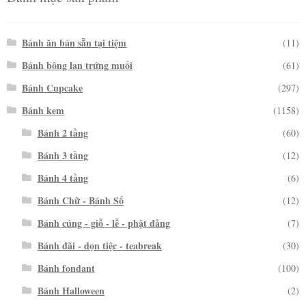
Bánh ăn bán sẵn tại tiệm
(11)
Bánh bông lan trứng muối
(61)
Bánh Cupcake
(297)
Bánh kem
(1158)
Bánh 2 tầng
(60)
Bánh 3 tầng
(12)
Bánh 4 tầng
(6)
Bánh Chữ - Bánh Số
(12)
Bánh cúng - giỗ - lễ - phật đảng
(7)
Bánh đãi - dọn tiệc - teabreak
(30)
Bánh fondant
(100)
Bánh Halloween
(2)