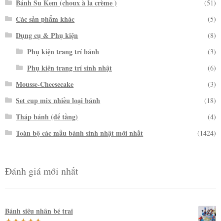
Bánh Su Kem (choux à la crème )
(51)
Các sản phẩm khác
(5)
Dụng cụ & Phụ kiện
(8)
Phụ kiện trang trí bánh
(3)
Phụ kiện trang trí sinh nhật
(6)
Mousse-Cheesecake
(3)
Set cup mix nhiều loại bánh
(18)
Tháp bánh (đế tầng)
(4)
Toàn bộ các mẫu bánh sinh nhật mới nhất
(1424)
Đánh giá mới nhất
Bánh siêu nhân bé trai