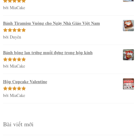
bởi MiaCake
Được xếp
hạng
5
5
sao
Bánh Tiramisu Vuông cho Ngày Nhà Giáo Việt Nam
bởi Duyên
Được xếp
hạng
5
5
sao
Bánh bông lan trứng muối đựng trong hộp kính
bởi MiaCake
Được xếp
hạng
5
5
sao
Hộp Cupcake Valentine
bởi MiaCake
Được xếp
hạng
5
5
sao
Bài viết mới