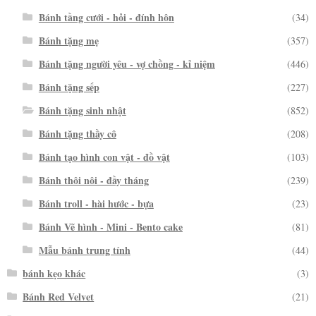
Bánh tầng cưới - hỏi - đính hôn
(34)
Bánh tặng mẹ
(357)
Bánh tặng người yêu - vợ chồng - kỉ niệm
(446)
Bánh tặng sếp
(227)
Bánh tặng sinh nhật
(852)
Bánh tặng thầy cô
(208)
Bánh tạo hình con vật - đồ vật
(103)
Bánh thôi nôi - đầy tháng
(239)
Bánh troll - hài hước - bựa
(23)
Bánh Vẽ hình - Mini - Bento cake
(81)
Mẫu bánh trung tính
(44)
bánh kẹo khác
(3)
Bánh Red Velvet
(21)