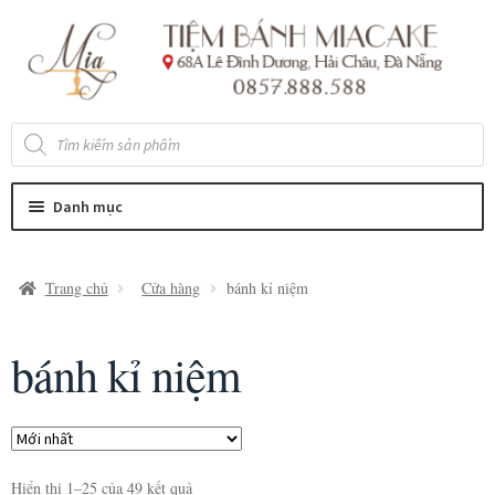
Đi
Chuyển
đến
đến
Điều
nội
hướng
dung
Tìm
kiếm
sản
phẩm
Danh mục
Trang chủ
Cửa hàng
bánh kỉ niệm
bánh kỉ niệm
Hiển thị 1–25 của 49 kết quả