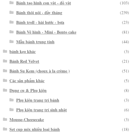
Bánh tạo hình con vật - đồ vật
(103)
Bánh thôi nôi - đầy tháng
(239)
Bánh troll - hài hước - bựa
(23)
Bánh Vẽ hình - Mini - Bento cake
(81)
Mẫu bánh trung tính
(44)
bánh kẹo khác
(3)
Bánh Red Velvet
(21)
Bánh Su Kem (choux à la crème )
(51)
Các sản phẩm khác
(5)
Dụng cụ & Phụ kiện
(8)
Phụ kiện trang trí bánh
(3)
Phụ kiện trang trí sinh nhật
(6)
Mousse-Cheesecake
(3)
Set cup mix nhiều loại bánh
(18)