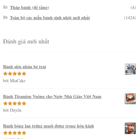
Tháp bánh (đế tầng)
(4)
Toàn bộ các mẫu bánh sinh nhật mới nhất
(1424)
Đánh giá mới nhất
Bánh siêu nhân bé trai
bởi MiaCake
Được xếp
hạng
5
5
sao
Bánh Tiramisu Vuông cho Ngày Nhà Giáo Việt Nam
bởi Duyên
Được xếp
hạng
5
5
sao
Bánh bông lan trứng muối đựng trong hộp kính