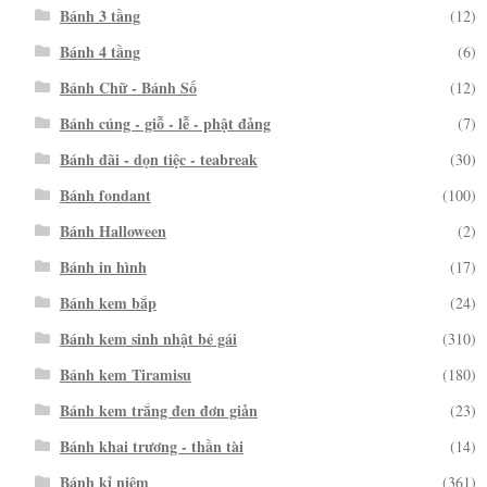
Bánh 3 tầng
(12)
Bánh 4 tầng
(6)
Bánh Chữ - Bánh Số
(12)
Bánh cúng - giỗ - lễ - phật đảng
(7)
Bánh đãi - dọn tiệc - teabreak
(30)
Bánh fondant
(100)
Bánh Halloween
(2)
Bánh in hình
(17)
Bánh kem bắp
(24)
Bánh kem sinh nhật bé gái
(310)
Bánh kem Tiramisu
(180)
Bánh kem trắng đen đơn giản
(23)
Bánh khai trương - thần tài
(14)
Bánh kỉ niệm
(361)