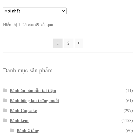
Hiển thị 1–25 của 49 kết quả
1
2
Danh mục sản phẩm
Bánh ăn bán sẵn tại tiệm
(11)
Bánh bông lan trứng muối
(61)
Bánh Cupcake
(297)
Bánh kem
(1158)
Bánh 2 tầng
(60)