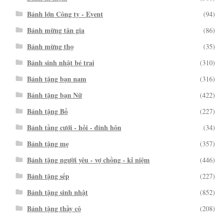
Bánh lớn Công ty - Event
(94)
Bánh mừng tân gia
(86)
Bánh mừng thọ
(35)
Bánh sinh nhật bé trai
(310)
Bánh tặng bạn nam
(316)
Bánh tặng bạn Nữ
(422)
Bánh tặng Bố
(227)
Bánh tầng cưới - hỏi - đính hôn
(34)
Bánh tặng mẹ
(357)
Bánh tặng người yêu - vợ chồng - kỉ niệm
(446)
Bánh tặng sếp
(227)
Bánh tặng sinh nhật
(852)
Bánh tặng thầy cô
(208)