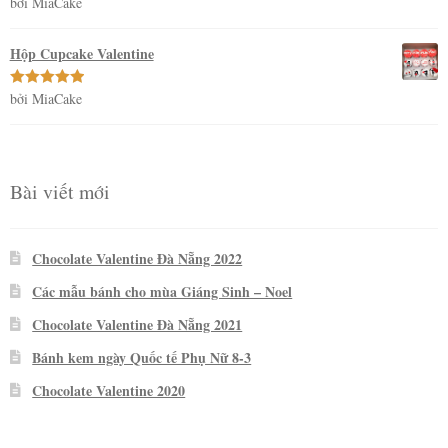
bởi MiaCake
Được xếp
hạng
5
5
sao
Hộp Cupcake Valentine
bởi MiaCake
Được xếp
hạng
5
5
sao
Bài viết mới
Chocolate Valentine Đà Nẵng 2022
Các mẫu bánh cho mùa Giáng Sinh – Noel
Chocolate Valentine Đà Nẵng 2021
Bánh kem ngày Quốc tế Phụ Nữ 8-3
Chocolate Valentine 2020