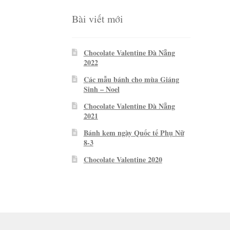
Bài viết mới
Chocolate Valentine Đà Nẵng
2022
Các mẫu bánh cho mùa Giáng
Sinh – Noel
Chocolate Valentine Đà Nẵng
2021
Bánh kem ngày Quốc tế Phụ Nữ
8-3
Chocolate Valentine 2020