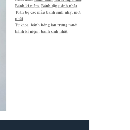
Bánh kỉ niệm
Bánh tặng sinh nhật
,
,
Toàn bộ các mẫu bánh sinh nhật mới
nhất
bánh bông lan trứng muối
Từ khóa:
,
bánh kỉ niệm
bánh sinh nhật
,