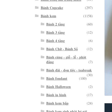
Bánh Cupcake
(297)
Bánh kem
(1158)
Bánh 2 tầng
(60)
Bánh 3 tầng
(12)
Bánh 4 tầng
(6)
Bánh Chữ - Bánh Số
(12)
Bánh cúng - giỗ - lễ - phật
đảng
(7)
Bánh đãi - dọn tiệc - teabreak
(30)
Bánh fondant
(100)
Bánh Halloween
(2)
Bánh in hình
(17)
Bánh kem bắp
(24)
Bánh kem sinh nhật bé gái