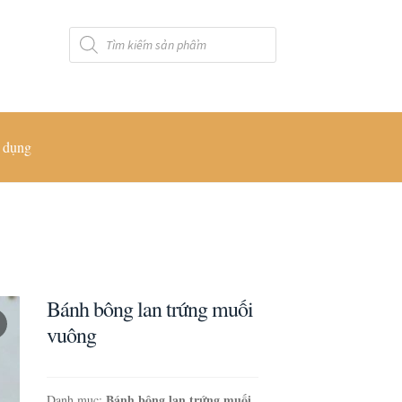
Tìm
kiếm
sản
phẩm
 dụng
Bánh bông lan trứng muối
vuông
Bánh bông lan trứng muối
Danh mục:
,