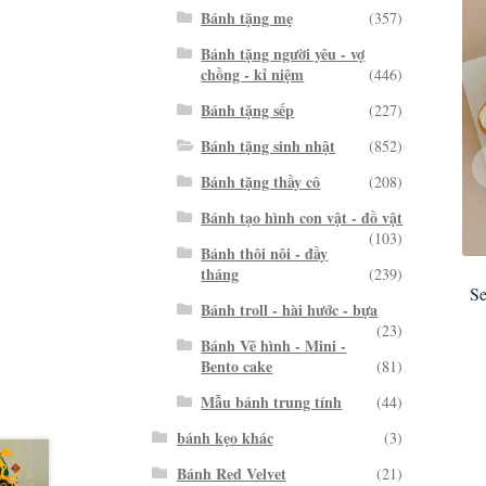
Bánh tặng mẹ
(357)
Bánh tặng người yêu - vợ
chồng - kỉ niệm
(446)
Bánh tặng sếp
(227)
Bánh tặng sinh nhật
(852)
Bánh tặng thầy cô
(208)
Bánh tạo hình con vật - đồ vật
(103)
Bánh thôi nôi - đầy
tháng
(239)
Se
Bánh troll - hài hước - bựa
(23)
Bánh Vẽ hình - Mini -
Bento cake
(81)
Mẫu bánh trung tính
(44)
bánh kẹo khác
(3)
Bánh Red Velvet
(21)