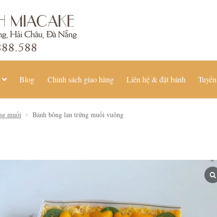
Blog
Chính sách giao hàng
Liên hệ & đặt bánh
Tuyển
ứng muối
Bánh bông lan trứng muối vuông