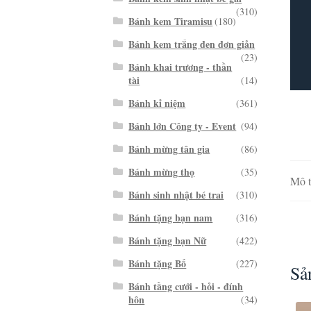
(310)
Bánh kem Tiramisu
(180)
Bánh kem trắng đen đơn giản
(23)
Bánh khai trương - thần
tài
(14)
Bánh kỉ niệm
(361)
Bánh lớn Công ty - Event
(94)
Bánh mừng tân gia
(86)
Bánh mừng thọ
(35)
Mô t
Bánh sinh nhật bé trai
(310)
Bánh tặng bạn nam
(316)
Bánh tặng bạn Nữ
(422)
Bánh tặng Bố
(227)
Sả
Bánh tầng cưới - hỏi - đính
hôn
(34)