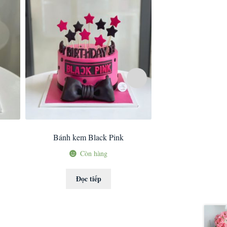
Bánh kem Black Pink
Bánh kem bắp mi
Còn hàng
Còn 
Đọc tiếp
Đọc ti