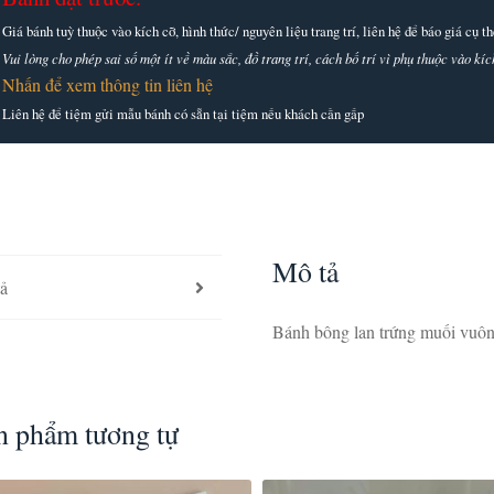
Giá bánh tuỳ thuộc vào kích cỡ, hình thức/ nguyên liệu trang trí, liên hệ để báo giá cụ 
Vui lòng cho phép sai số một ít về màu sắc, đồ trang trí, cách bố trí vì phụ thuộc vào k
Nhấn để xem thông tin liên hệ
Liên hệ để tiệm gửi mẫu bánh có sẵn tại tiệm nếu khách cần gấp
Mô tả
ả
Bánh bông lan trứng muối vuôn
n phẩm tương tự