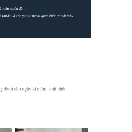
thể mẫu muốn đặt.
ích thước và các yếu tố ngoại quan khác so với mẫu
g dành cho ngày kỉ niệm, sinh nhật