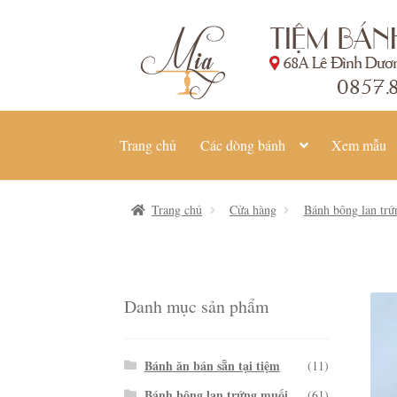
Đi
Chuyển
đến
đến
Điều
nội
hướng
dung
Trang chủ
Các dòng bánh
Xem mẫu
Trang chủ
Cửa hàng
Bánh bông lan tr
Danh mục sản phẩm
Bánh ăn bán sẵn tại tiệm
(11)
Bánh bông lan trứng muối
(61)