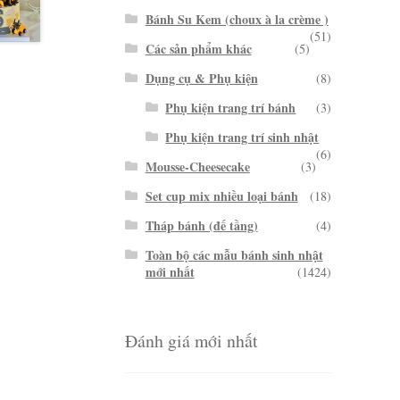
Bánh Su Kem (choux à la crème )
(51)
Các sản phẩm khác
(5)
Dụng cụ & Phụ kiện
(8)
Phụ kiện trang trí bánh
(3)
Phụ kiện trang trí sinh nhật
(6)
Mousse-Cheesecake
(3)
Set cup mix nhiều loại bánh
(18)
Tháp bánh (đế tầng)
(4)
Toàn bộ các mẫu bánh sinh nhật
mới nhất
(1424)
Đánh giá mới nhất