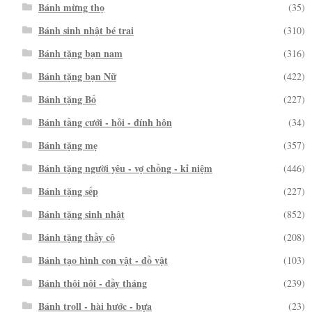
Bánh mừng thọ
(35)
Bánh sinh nhật bé trai
(310)
Bánh tặng bạn nam
(316)
Bánh tặng bạn Nữ
(422)
Bánh tặng Bố
(227)
Bánh tầng cưới - hỏi - đính hôn
(34)
Bánh tặng mẹ
(357)
Bánh tặng người yêu - vợ chồng - kỉ niệm
(446)
Bánh tặng sếp
(227)
Bánh tặng sinh nhật
(852)
Bánh tặng thầy cô
(208)
Bánh tạo hình con vật - đồ vật
(103)
Bánh thôi nôi - đầy tháng
(239)
Bánh troll - hài hước - bựa
(23)