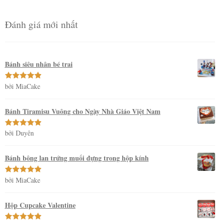
Đánh giá mới nhất
Bánh siêu nhân bé trai
bởi MiaCake
Được xếp
hạng
5
5
sao
Bánh Tiramisu Vuông cho Ngày Nhà Giáo Việt Nam
bởi Duyên
Được xếp
hạng
5
5
sao
Bánh bông lan trứng muối đựng trong hộp kính
bởi MiaCake
Được xếp
hạng
5
5
sao
Hộp Cupcake Valentine