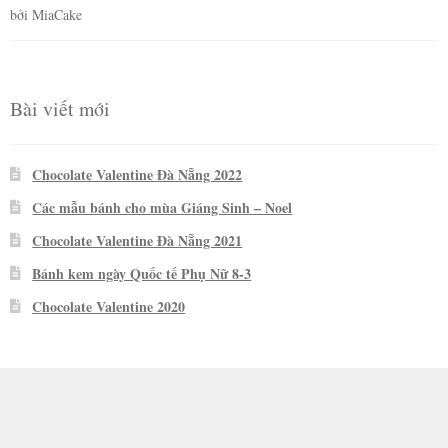
bởi MiaCake
Được xếp
hạng
5
5
sao
Bài viết mới
Chocolate Valentine Đà Nẵng 2022
Các mẫu bánh cho mùa Giáng Sinh – Noel
Chocolate Valentine Đà Nẵng 2021
Bánh kem ngày Quốc tế Phụ Nữ 8-3
Chocolate Valentine 2020