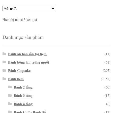
Hiển thị tất cả 3 kết quả
Danh mục sản phẩm
Bánh ăn bán sẵn tại tiệm
(11)
Bánh bông lan trứng muối
(61)
Bánh Cupcake
(297)
Bánh kem
(1158)
Bánh 2 tầng
(60)
Bánh 3 tầng
(12)
Bánh 4 tầng
(6)
Bánh Chữ - Bánh Số
(12)