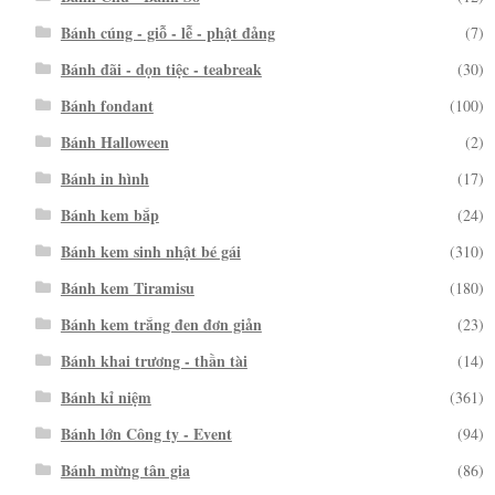
Bánh cúng - giỗ - lễ - phật đảng
(7)
Bánh đãi - dọn tiệc - teabreak
(30)
Bánh fondant
(100)
Bánh Halloween
(2)
Bánh in hình
(17)
Bánh kem bắp
(24)
Bánh kem sinh nhật bé gái
(310)
Bánh kem Tiramisu
(180)
Bánh kem trắng đen đơn giản
(23)
Bánh khai trương - thần tài
(14)
Bánh kỉ niệm
(361)
Bánh lớn Công ty - Event
(94)
Bánh mừng tân gia
(86)