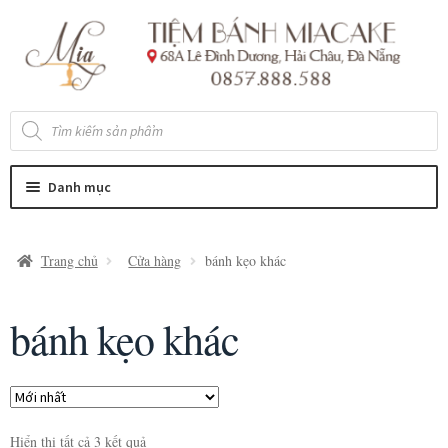
Đi
Chuyển
đến
đến
Điều
nội
hướng
dung
Tìm
kiếm
sản
phẩm
Danh mục
Trang chủ
Cửa hàng
bánh kẹo khác
bánh kẹo khác
Hiển thị tất cả 3 kết quả