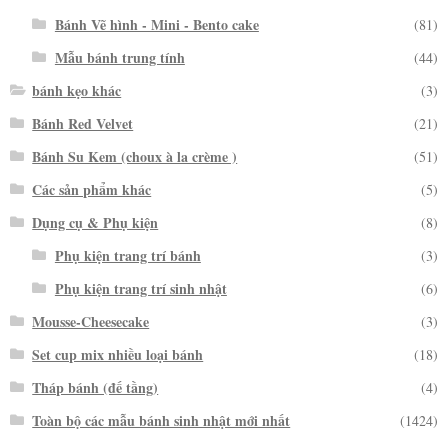
Bánh Vẽ hình - Mini - Bento cake
(81)
Mẫu bánh trung tính
(44)
bánh kẹo khác
(3)
Bánh Red Velvet
(21)
Bánh Su Kem (choux à la crème )
(51)
Các sản phẩm khác
(5)
Dụng cụ & Phụ kiện
(8)
Phụ kiện trang trí bánh
(3)
Phụ kiện trang trí sinh nhật
(6)
Mousse-Cheesecake
(3)
Set cup mix nhiều loại bánh
(18)
Tháp bánh (đế tầng)
(4)
Toàn bộ các mẫu bánh sinh nhật mới nhất
(1424)