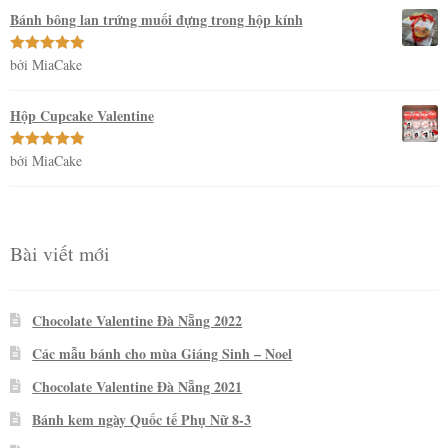
sao
Bánh bông lan trứng muối đựng trong hộp kính
bởi MiaCake
Được xếp
hạng
5
5
sao
Hộp Cupcake Valentine
bởi MiaCake
Được xếp
hạng
5
5
sao
Bài viết mới
Chocolate Valentine Đà Nẵng 2022
Các mẫu bánh cho mùa Giáng Sinh – Noel
Chocolate Valentine Đà Nẵng 2021
Bánh kem ngày Quốc tế Phụ Nữ 8-3