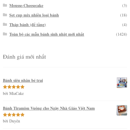
Mousse-Cheesecake
(3)
Set cup mix nhiều loại bánh
(18)
Tháp bánh (đế tầng)
(4)
Toàn bộ các mẫu bánh sinh nhật mới nhất
(1424)
Đánh giá mới nhất
Bánh siêu nhân bé trai
bởi MiaCake
Được xếp
hạng
5
5
sao
Bánh Tiramisu Vuông cho Ngày Nhà Giáo Việt Nam
bởi Duyên
Được xếp
hạng
5
5