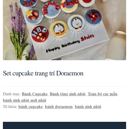
Set cupcake trang trí Doraemon
Bánh Cupcake
Bánh tặng sinh nhật
Toàn bộ các mẫu
Danh mục:
,
,
bánh sinh nhật mới nhất
bánh cupcake
bánh doraemon
bánh sinh nhật
Từ khóa:
,
,