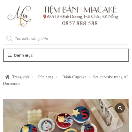
Đi
Chuyển
đến
đến
Điều
nội
hướng
dung
Tìm
kiếm
sản
phẩm
Danh mục
Trang chủ
Cửa hàng
Bánh Cupcake
Set cupcake trang trí
Doraemon