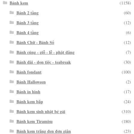
Bánh kem
(1158)
Bánh 2 tầng
(60)
Bánh 3 tầng
(12)
Bánh 4 tầng
(6)
Bánh Chữ - Bánh Số
(12)
Bánh cúng - giỗ - lễ - phật đảng
(7)
Bánh đãi - dọn tiệc - teabreak
(30)
Bánh fondant
(100)
Bánh Halloween
(2)
Bánh in hình
(17)
Bánh kem bắp
(24)
Bánh kem sinh nhật bé gái
(310)
Bánh kem Tiramisu
(180)
Bánh kem trắng đen đơn giản
(23)