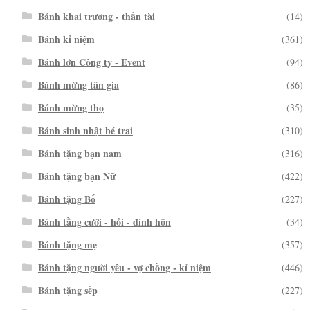
Bánh khai trương - thần tài
(14)
Bánh kỉ niệm
(361)
Bánh lớn Công ty - Event
(94)
Bánh mừng tân gia
(86)
Bánh mừng thọ
(35)
Bánh sinh nhật bé trai
(310)
Bánh tặng bạn nam
(316)
Bánh tặng bạn Nữ
(422)
Bánh tặng Bố
(227)
Bánh tầng cưới - hỏi - đính hôn
(34)
Bánh tặng mẹ
(357)
Bánh tặng người yêu - vợ chồng - kỉ niệm
(446)
Bánh tặng sếp
(227)