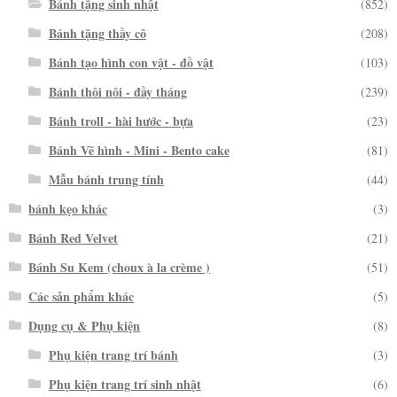
Bánh tặng sinh nhật
(852)
Bánh tặng thầy cô
(208)
Bánh tạo hình con vật - đồ vật
(103)
Bánh thôi nôi - đầy tháng
(239)
Bánh troll - hài hước - bựa
(23)
Bánh Vẽ hình - Mini - Bento cake
(81)
Mẫu bánh trung tính
(44)
bánh kẹo khác
(3)
Bánh Red Velvet
(21)
Bánh Su Kem (choux à la crème )
(51)
Các sản phẩm khác
(5)
Dụng cụ & Phụ kiện
(8)
Phụ kiện trang trí bánh
(3)
Phụ kiện trang trí sinh nhật
(6)