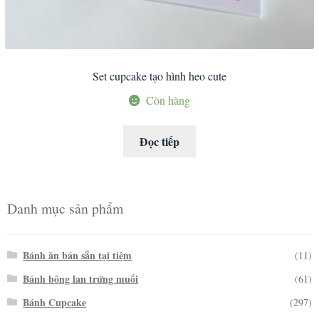
Set cupcake tạo hình heo cute
Còn hàng
Đọc tiếp
Danh mục sản phẩm
Bánh ăn bán sẵn tại tiệm
(11)
Bánh bông lan trứng muối
(61)
Bánh Cupcake
(297)