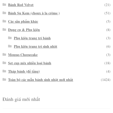
Bánh Red Velvet
(21)
Bánh Su Kem (choux à la crème )
(51)
Các sản phẩm khác
(5)
Dụng cụ & Phụ kiện
(8)
Phụ kiện trang trí bánh
(3)
Phụ kiện trang trí sinh nhật
(6)
Mousse-Cheesecake
(3)
Set cup mix nhiều loại bánh
(18)
Tháp bánh (đế tầng)
(4)
Toàn bộ các mẫu bánh sinh nhật mới nhất
(1424)
Đánh giá mới nhất