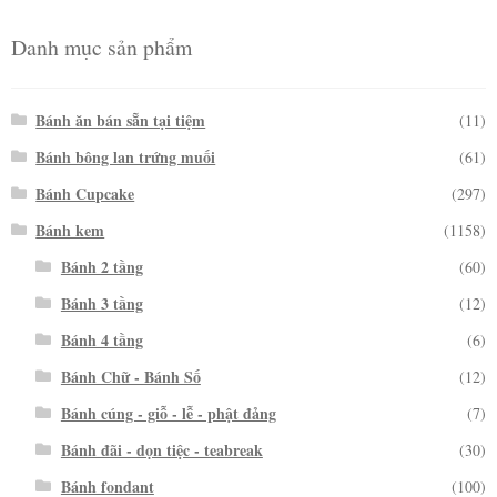
Danh mục sản phẩm
Bánh ăn bán sẵn tại tiệm
(11)
Bánh bông lan trứng muối
(61)
Bánh Cupcake
(297)
Bánh kem
(1158)
Bánh 2 tầng
(60)
Bánh 3 tầng
(12)
Bánh 4 tầng
(6)
Bánh Chữ - Bánh Số
(12)
Bánh cúng - giỗ - lễ - phật đảng
(7)
Bánh đãi - dọn tiệc - teabreak
(30)
Bánh fondant
(100)