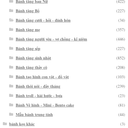
Bánh tặng bạn Nữ
(422)
Bánh tặng Bố
(227)
Bánh tầng cưới - hỏi - đính hôn
(34)
Bánh tặng mẹ
(357)
Bánh tặng người yêu - vợ chồng - kỉ niệm
(446)
Bánh tặng sếp
(227)
Bánh tặng sinh nhật
(852)
Bánh tặng thầy cô
(208)
Bánh tạo hình con vật - đồ vật
(103)
Bánh thôi nôi - đầy tháng
(239)
Bánh troll - hài hước - bựa
(23)
Bánh Vẽ hình - Mini - Bento cake
(81)
Mẫu bánh trung tính
(44)
bánh kẹo khác
(3)