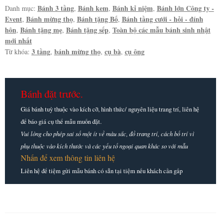
3
Bánh 3 tầng
Bánh kem
Bánh kỉ niệm
Bánh lớn Công ty -
Danh mục:
,
,
,
Event
Bánh mừng thọ
Bánh tặng Bố
Bánh tầng cưới - hỏi - đính
,
,
,
tầng
hôn
Bánh tặng mẹ
Bánh tặng sếp
Toàn bộ các mẫu bánh sinh nhật
,
,
,
số
mới nhất
lượng
3 tầng
bánh mừng thọ
cụ bà
cụ ông
Từ khóa:
,
,
,
Bánh đặt trước.
Giá bánh tuỳ thuộc vào kích cỡ, hình thức/ nguyên liệu trang trí, liên hệ
để báo giá cụ thể mẫu muốn đặt.
Vui lòng cho phép sai số một ít về màu sắc, đồ trang trí, cách bố trí vì
phụ thuộc vào kích thước và các yếu tố ngoại quan khác so với mẫu
Nhấn để xem thông tin liên hệ
Liên hệ để tiệm gửi mẫu bánh có sẵn tại tiệm nếu khách cần gấp