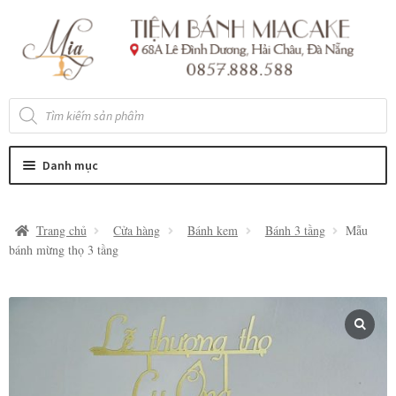
Đi
Chuyển
đến
đến
Điều
nội
hướng
dung
Tìm
kiếm
sản
phẩm
Danh mục
Trang chủ
Cửa hàng
Bánh kem
Bánh 3 tầng
Mẫu
bánh mừng thọ 3 tầng