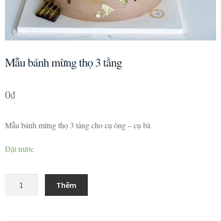
Mẫu bánh mừng thọ 3 tầng
0
₫
Mẫu bánh mừng thọ 3 tầng cho cụ ông – cụ bà
Đặt trước
Mẫu
Thêm
bánh
mừng
thọ