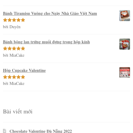
hạng
5
5
sao
Bánh Tiramisu Vuông cho Ngày Nhà Giáo Việt Nam
bởi Duyên
Được xếp
hạng
5
5
sao
Bánh bông lan trứng muối đựng trong hộp kính
bởi MiaCake
Được xếp
hạng
5
5
sao
Hộp Cupcake Valentine
bởi MiaCake
Được xếp
hạng
5
5
sao
Bài viết mới
Chocolate Valentine Đà Nẵng 2022