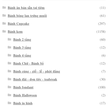
Bánh ăn bán sẵn tại tiệm
(11)
Bánh bông lan trứng muối
(61)
Bánh Cupcake
(297)
Bánh kem
(1158)
Bánh 2 tầng
(60)
Bánh 3 tầng
(12)
Bánh 4 tầng
(6)
Bánh Chữ - Bánh Số
(12)
Bánh cúng - giỗ - lễ - phật đảng
(7)
Bánh đãi - dọn tiệc - teabreak
(30)
Bánh fondant
(100)
Bánh Halloween
(2)
Bánh in hình
(17)