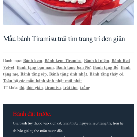
Mẫu bánh Tiramisu trái tim trang trí đơn giản
Bánh kem
Bánh kem Tiramisu
Bánh kỉ niệm
Bánh Red
Danh mục:
,
,
,
Velvet
Bánh tặng bạn nam
Bánh tặng bạn Nữ
Bánh tặng Bố
Bánh
,
,
,
,
tặng mẹ
Bánh tặng sếp
Bánh tặng sinh nhật
Bánh tặng thầy cô
,
,
,
,
Toàn bộ các mẫu bánh sinh nhật mới nhất
đỏ
đơn giản
tiramisu
trái tim
trắng
Từ khóa:
,
,
,
,
Bánh đặt trước.
Giá bánh tuỳ thuộc vào kích cỡ, hình thức/ nguyên liệu trang trí, liên hệ
để báo giá cụ thể mẫu muốn đặt.