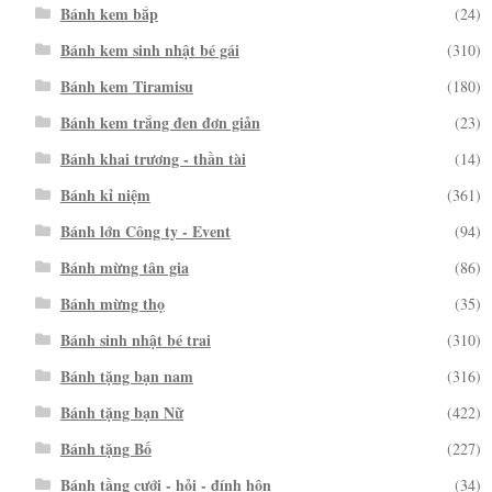
Bánh kem bắp
(24)
Bánh kem sinh nhật bé gái
(310)
Bánh kem Tiramisu
(180)
Bánh kem trắng đen đơn giản
(23)
Bánh khai trương - thần tài
(14)
Bánh kỉ niệm
(361)
Bánh lớn Công ty - Event
(94)
Bánh mừng tân gia
(86)
Bánh mừng thọ
(35)
Bánh sinh nhật bé trai
(310)
Bánh tặng bạn nam
(316)
Bánh tặng bạn Nữ
(422)
Bánh tặng Bố
(227)
Bánh tầng cưới - hỏi - đính hôn
(34)