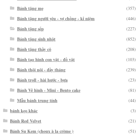
Bánh tặng mẹ
(357)
Bánh tặng người yêu - vợ chồng - kỉ niệm
(446)
Bánh tặng sếp
(227)
Bánh tặng sinh nhật
(852)
Bánh tặng thầy cô
(208)
Bánh tạo hình con vật - đồ vật
(103)
Bánh thôi nôi - đầy tháng
(239)
Bánh troll - hài hước - bựa
(23)
Bánh Vẽ hình - Mini - Bento cake
(81)
Mẫu bánh trung tính
(44)
bánh kẹo khác
(3)
Bánh Red Velvet
(21)
Bánh Su Kem (choux à la crème )
(51)