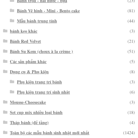
Bánh troll - hài hước - bựa
(23)
Bánh Vẽ hình - Mini - Bento cake
(81)
Mẫu bánh trung tính
(44)
bánh kẹo khác
(3)
Bánh Red Velvet
(21)
Bánh Su Kem (choux à la crème )
(51)
Các sản phẩm khác
(5)
Dụng cụ & Phụ kiện
(8)
Phụ kiện trang trí bánh
(3)
Phụ kiện trang trí sinh nhật
(6)
Mousse-Cheesecake
(3)
Set cup mix nhiều loại bánh
(18)
Tháp bánh (đế tầng)
(4)
Toàn bộ các mẫu bánh sinh nhật mới nhất
(1424)