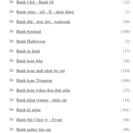
Bánh Chữ - Bánh Số
(12)
Bánh cúng - giỗ - lễ - phật đảng
(7)
Bánh đãi - dọn tiệc - teabreak
(30)
Bánh fondant
(100)
Bánh Halloween
(2)
Bánh in hình
(17)
Bánh kem bắp
(24)
Bánh kem sinh nhật bé gái
(310)
Bánh kem Tiramisu
(180)
Bánh kem trắng đen đơn giản
(23)
Bánh khai trương - thần tài
(14)
Bánh kỉ niệm
(361)
Bánh lớn Công ty - Event
(94)
Bánh mừng tân gia
(86)