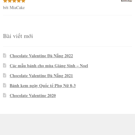
bởi MiaCake
Được xếp
hạng
5
5
sao
Bài viết mới
Chocolate Valentine Đà Nẵng 2022
Các mẫu bánh cho mùa Giáng Sinh – Noel
Chocolate Valentine Đà Nẵng 2021
Bánh kem ngày Quốc tế Phụ Nữ 8-3
Chocolate Valentine 2020