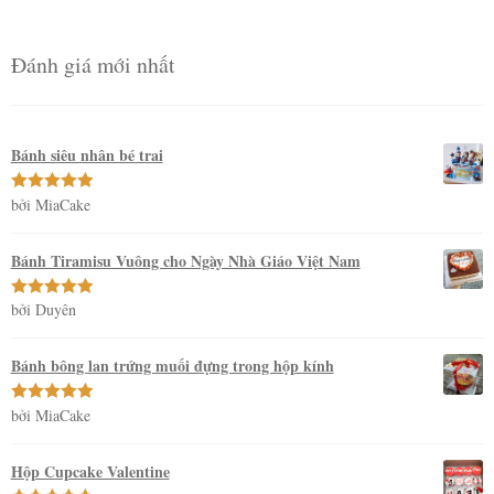
Đánh giá mới nhất
Bánh siêu nhân bé trai
bởi MiaCake
Được xếp
hạng
5
5
sao
Bánh Tiramisu Vuông cho Ngày Nhà Giáo Việt Nam
bởi Duyên
Được xếp
hạng
5
5
sao
Bánh bông lan trứng muối đựng trong hộp kính
bởi MiaCake
Được xếp
hạng
5
5
sao
Hộp Cupcake Valentine