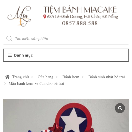
Đi
Chuyển
đến
đến
Điều
nội
hướng
dung
Tìm
kiếm
sản
phẩm
Danh mục
Trang chủ
Cửa hàng
Bánh kem
Bánh sinh nhật bé trai
Mẫu bánh kem xe đua cho bé trai