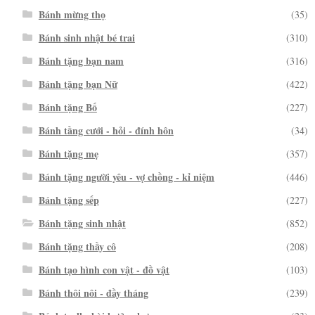
Bánh mừng thọ
(35)
Bánh sinh nhật bé trai
(310)
Bánh tặng bạn nam
(316)
Bánh tặng bạn Nữ
(422)
Bánh tặng Bố
(227)
Bánh tầng cưới - hỏi - đính hôn
(34)
Bánh tặng mẹ
(357)
Bánh tặng người yêu - vợ chồng - kỉ niệm
(446)
Bánh tặng sếp
(227)
Bánh tặng sinh nhật
(852)
Bánh tặng thầy cô
(208)
Bánh tạo hình con vật - đồ vật
(103)
Bánh thôi nôi - đầy tháng
(239)