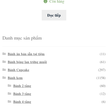
Còn hàng
Đọc tiếp
Danh mục sản phẩm
Bánh ăn bán sẵn tại tiệm
(11)
Bánh bông lan trứng muối
(61)
Bánh Cupcake
(297)
Bánh kem
(1158)
Bánh 2 tầng
(60)
Bánh 3 tầng
(12)
Bánh 4 tầng
(6)