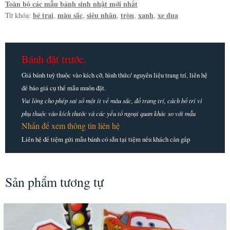
Toàn bộ các mẫu bánh sinh nhật mới nhất
bé trai
màu sắc
siêu nhân
tròn
xanh
xe đua
Từ khóa:
,
,
,
,
,
Bánh đặt trước.
Giá bánh tuỳ thuộc vào kích cỡ, hình thức/ nguyên liệu trang trí, liên hệ
để báo giá cụ thể mẫu muốn đặt.
Vui lòng cho phép sai số một ít về màu sắc, đồ trang trí, cách bố trí vì
phụ thuộc vào kích thước và các yếu tố ngoại quan khác so với mẫu
Nhấn để xem thông tin liên hệ
Liên hệ để tiệm gửi mẫu bánh có sẵn tại tiệm nếu khách cần gấp
Sản phẩm tương tự