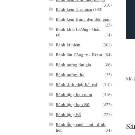
(310)
Bánh kem Tiramisu
(180)
Bánh kem trắng đen đơn giản
(23)
Bánh khai trương - thần
tài
(14)
Bánh kỉ niệm
(361)
Bánh lớn Công ty - Event
(94)
Bánh mừng tân gia
(86)
Bánh mừng thọ
(35)
Mô t
Bánh sinh nhật bé trai
(310)
Bánh tặng bạn nam
(316)
Bánh tặng bạn Nữ
(422)
Bánh tặng Bố
(227)
Sả
Bánh tầng cưới - hỏi - đính
hôn
(34)