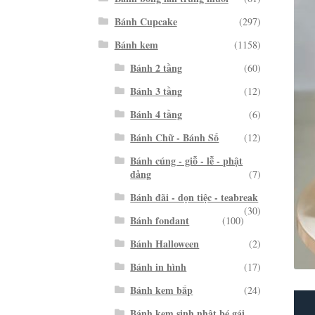
Bánh Cupcake
(297)
Bánh kem
(1158)
Bánh 2 tầng
(60)
Bánh 3 tầng
(12)
Bánh 4 tầng
(6)
Bánh Chữ - Bánh Số
(12)
Bánh cúng - giỗ - lễ - phật
đảng
(7)
Bánh đãi - dọn tiệc - teabreak
(30)
Bánh fondant
(100)
Bánh Halloween
(2)
Bánh in hình
(17)
Bánh kem bắp
(24)
Bánh kem sinh nhật bé gái