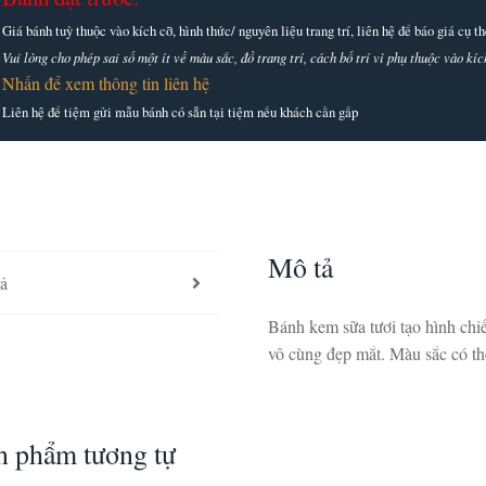
Giá bánh tuỳ thuộc vào kích cỡ, hình thức/ nguyên liệu trang trí, liên hệ để báo giá cụ 
Vui lòng cho phép sai số một ít về màu sắc, đồ trang trí, cách bố trí vì phụ thuộc vào k
Nhấn để xem thông tin liên hệ
Liên hệ để tiệm gửi mẫu bánh có sẵn tại tiệm nếu khách cần gấp
Mô tả
ả
Bánh kem sữa tươi tạo hình chiế
vô cùng đẹp mắt. Màu sắc có th
n phẩm tương tự