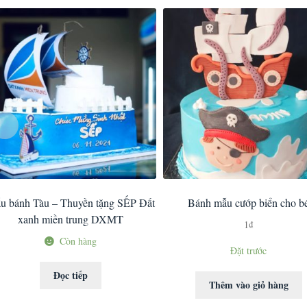
u bánh Tàu – Thuyền tặng SẾP Đất
Bánh mẫu cướp biển cho b
xanh miền trung DXMT
1
₫
Còn hàng
Đặt trước
Đọc tiếp
Thêm vào giỏ hàng