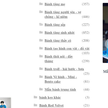
Bánh tặng mẹ
(357)
Bánh tặng người yêu - vợ
chồng - kỉ niệm
(446)
Bánh tặng sếp
(227)
Bánh tặng sinh nhật
(852)
Bánh tặng thầy cô
(208)
Bánh tạo hình con vật - đồ vật
(103)
Bánh thôi nôi - đầy
tháng
(239)
Bánh troll - hài hước - bựa
Mẫ
(23)
Bánh Vẽ hình - Mini -
Bento cake
(81)
Mẫu bánh trung tính
(44)
bánh kẹo khác
(3)
Bánh Red Velvet
(21)