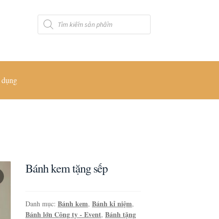
Tìm
kiếm
sản
phẩm
 dụng
Bánh kem tặng sếp
Bánh kem
Bánh kỉ niệm
Danh mục:
,
,
Bánh lớn Công ty - Event
Bánh tặng
,