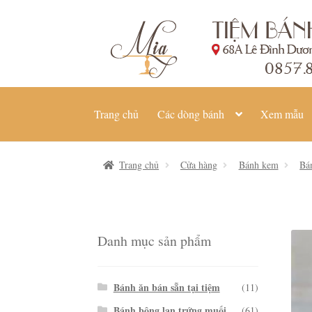
Đi
Chuyển
đến
đến
Điều
nội
hướng
dung
Trang chủ
Các dòng bánh
Xem mẫu
Trang chủ
Cửa hàng
Bánh kem
Bá
Danh mục sản phẩm
Bánh ăn bán sẵn tại tiệm
(11)
Bánh bông lan trứng muối
(61)