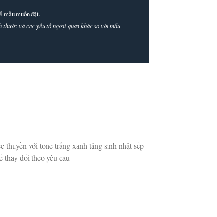
thể mẫu muốn đặt.
ích thước và các yếu tố ngoại quan khác so với mẫu
c thuyền với tone trắng xanh tặng sinh nhật sếp
ể thay đổi theo yêu cầu