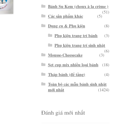
Bánh Su Kem (choux à la crème )
(51)
Các sản phẩm khác
(5)
Dụng cụ & Phụ kiện
(8)
Phụ kiện trang trí bánh
(3)
Phụ kiện trang trí sinh nhật
(6)
Mousse-Cheesecake
(3)
Set cup mix nhiều loại bánh
(18)
Tháp bánh (đế tầng)
(4)
Toàn bộ các mẫu bánh sinh nhật
mới nhất
(1424)
Đánh giá mới nhất