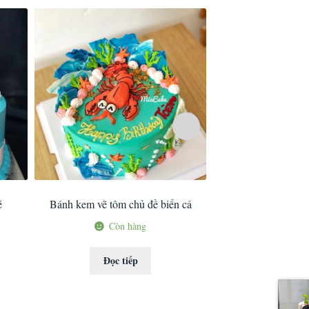
é
Bánh kem vẽ tôm chủ đề biển cả
Bánh kem hình thuyề
Giám đốc – chủ 
Còn hàng
Còn 
Đọc tiếp
Đọc ti