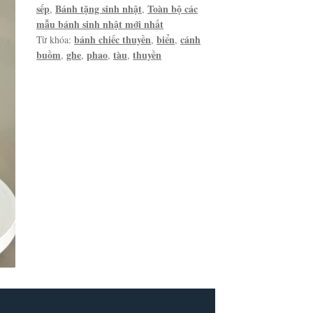
sếp
Bánh tặng sinh nhật
Toàn bộ các
,
,
mẫu bánh sinh nhật mới nhất
bánh chiếc thuyền
biển
cánh
Từ khóa:
,
,
buồm
ghe
phao
tàu
thuyền
,
,
,
,