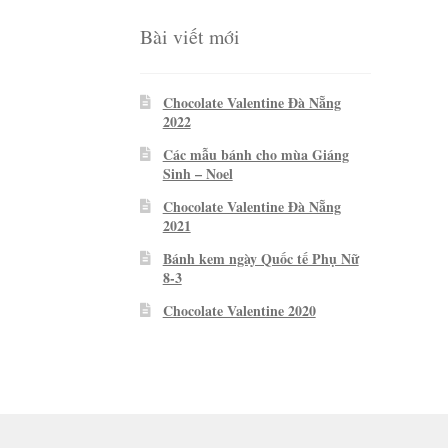
Bài viết mới
Chocolate Valentine Đà Nẵng
2022
Các mẫu bánh cho mùa Giáng
Sinh – Noel
Chocolate Valentine Đà Nẵng
2021
Bánh kem ngày Quốc tế Phụ Nữ
8-3
Chocolate Valentine 2020