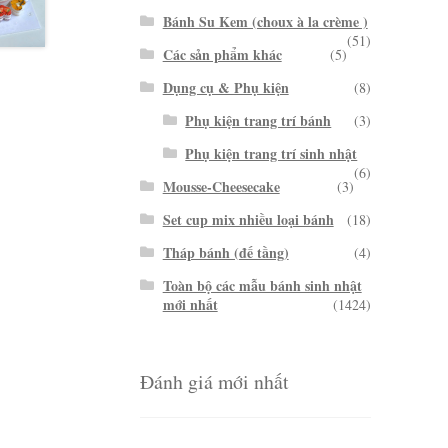
Bánh Su Kem (choux à la crème )
(51)
Các sản phẩm khác
(5)
Dụng cụ & Phụ kiện
(8)
Phụ kiện trang trí bánh
(3)
Phụ kiện trang trí sinh nhật
(6)
Mousse-Cheesecake
(3)
Set cup mix nhiều loại bánh
(18)
Tháp bánh (đế tầng)
(4)
Toàn bộ các mẫu bánh sinh nhật
mới nhất
(1424)
Đánh giá mới nhất