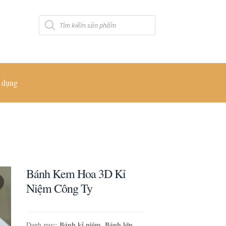
Tìm
kiếm
sản
phẩm
 dụng
Bánh Kem Hoa 3D Kỉ
Niệm Công Ty
Bánh kỉ niệm
Bánh lớn
Danh mục:
,