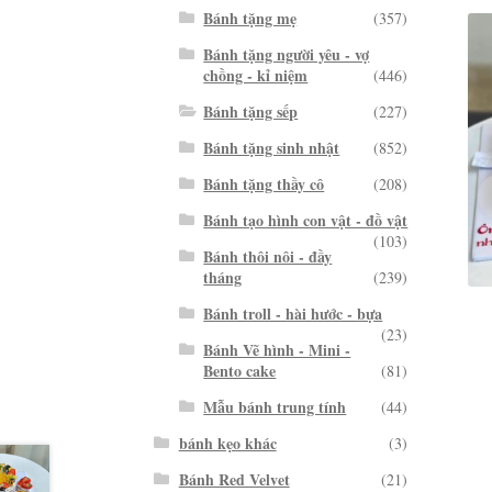
Bánh tặng mẹ
(357)
Bánh tặng người yêu - vợ
chồng - kỉ niệm
(446)
Bánh tặng sếp
(227)
Bánh tặng sinh nhật
(852)
Bánh tặng thầy cô
(208)
Bánh tạo hình con vật - đồ vật
(103)
Bánh thôi nôi - đầy
tháng
(239)
Bánh troll - hài hước - bựa
(23)
Bánh Vẽ hình - Mini -
Bento cake
(81)
Mẫu bánh trung tính
(44)
bánh kẹo khác
(3)
Bánh Red Velvet
(21)