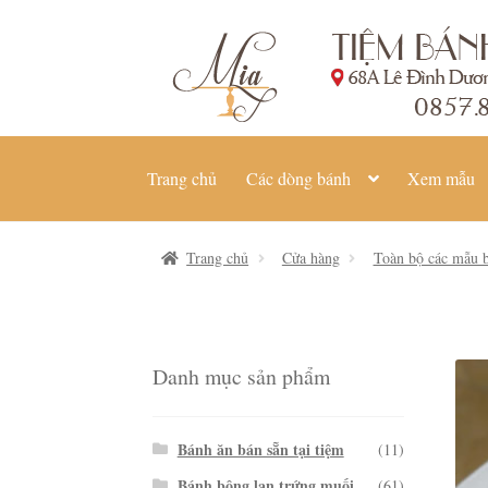
Đi
Chuyển
đến
đến
Điều
nội
hướng
dung
Trang chủ
Các dòng bánh
Xem mẫu
Trang chủ
Cửa hàng
Toàn bộ các mẫu b
Danh mục sản phẩm
Bánh ăn bán sẵn tại tiệm
(11)
Bánh bông lan trứng muối
(61)