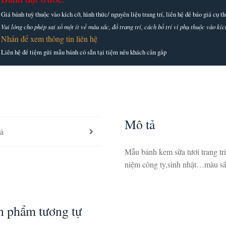
Giá bánh tuỳ thuộc vào kích cỡ, hình thức/ nguyên liệu trang trí, liên hệ để báo giá cụ 
Vui lòng cho phép sai số một ít về màu sắc, đồ trang trí, cách bố trí vì phụ thuộc vào k
Nhấn để xem thông tin liên hệ
Liên hệ để tiệm gửi mẫu bánh có sẵn tại tiệm nếu khách cần gấp
Mô tả
ả
Mẫu bánh kem sữa tươi trang trí
niệm công ty,sinh nhật…màu sắc
n phẩm tương tự