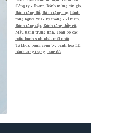
Công ty - Event
Bánh mừng tân gia
,
,
Bánh tặng Bố
Bánh tặng mẹ
Bánh
,
,
tặng người yêu - vợ chồng - kỉ niệm
,
Bánh tặng sếp
Bánh tặng thầy cô
,
,
Mẫu bánh trung tính
Toàn bộ các
,
mẫu bánh sinh nhật mới nhất
bánh công ty
bánh hoa 3D
Từ khóa:
,
,
bánh sang trọng
tone đỏ
,