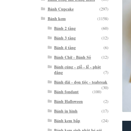
Bánh Cupcake
(297)
Bánh kem
(1158)
Bánh 2 tầng
(60)
Bánh 3 tầng
(12)
Bánh 4 tầng
(6)
Bánh Chữ - Bánh Số
(12)
Bánh cúng - giỗ - lễ - phật
đảng
(7)
Bánh đãi - dọn tiệc - teabreak
(30)
Bánh fondant
(100)
Bánh Halloween
(2)
Bánh in hình
(17)
Bánh kem bắp
(24)
Bánh kem sinh nhật bé gái