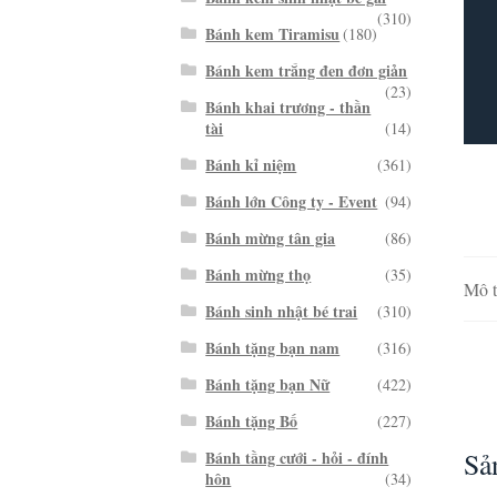
(310)
Bánh kem Tiramisu
(180)
Bánh kem trắng đen đơn giản
(23)
Bánh khai trương - thần
tài
(14)
Bánh kỉ niệm
(361)
Bánh lớn Công ty - Event
(94)
Bánh mừng tân gia
(86)
Bánh mừng thọ
(35)
Mô t
Bánh sinh nhật bé trai
(310)
Bánh tặng bạn nam
(316)
Bánh tặng bạn Nữ
(422)
Bánh tặng Bố
(227)
Sả
Bánh tầng cưới - hỏi - đính
hôn
(34)