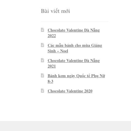
Bài viết mới
Chocolate Valentine Đà Nẵng
2022
Các mẫu bánh cho mùa Giáng
Sinh – Noel
Chocolate Valentine Đà Nẵng
2021
Bánh kem ngày Quốc tế Phụ Nữ
8-3
Chocolate Valentine 2020