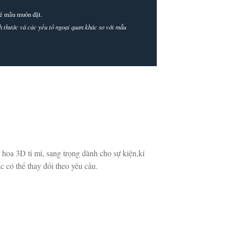
thể mẫu muốn đặt.
ích thước và các yếu tố ngoại quan khác so với mẫu
 hoa 3D tỉ mỉ, sang trọng dành cho sự kiện,kỉ
 có thể thay đổi theo yêu cầu.