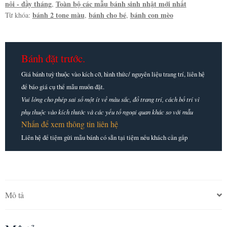
nôi - đầy tháng
Toàn bộ các mẫu bánh sinh nhật mới nhất
,
bánh 2 tone màu
bánh cho bé
bánh con mèo
Từ khóa:
,
,
Bánh đặt trước.
Giá bánh tuỳ thuộc vào kích cỡ, hình thức/ nguyên liệu trang trí, liên hệ
để báo giá cụ thể mẫu muốn đặt.
Vui lòng cho phép sai số một ít về màu sắc, đồ trang trí, cách bố trí vì
phụ thuộc vào kích thước và các yếu tố ngoại quan khác so với mẫu
Nhấn để xem thông tin liên hệ
Liên hệ để tiệm gửi mẫu bánh có sẵn tại tiệm nếu khách cần gấp
Mô tả