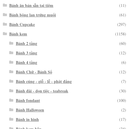
Bánh ăn bán sẵn tại tiệm
(11)
Bánh bông lan trứng muối
(61)
Bánh Cupcake
(297)
Bánh kem
(1158)
Bánh 2 tầng
(60)
Bánh 3 tầng
(12)
Bánh 4 tầng
(6)
Bánh Chữ - Bánh Số
(12)
Bánh cúng - giỗ - lễ - phật đảng
(7)
Bánh đãi - dọn tiệc - teabreak
(30)
Bánh fondant
(100)
Bánh Halloween
(2)
Bánh in hình
(17)
Bánh kem bắp
(24)