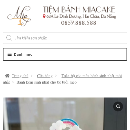
Đi
Chuyển
đến
đến
Điều
nội
hướng
dung
Tìm
kiếm
sản
phẩm
Danh mục
Trang chủ
Cửa hàng
Toàn bộ các mẫu bánh sinh nhật mới
nhất
Bánh kem sinh nhật cho bé tuổi mèo