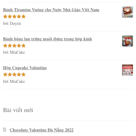
hạng
5
5
sao
Bánh Tiramisu Vuông cho Ngày Nhà Giáo Việt Nam
bởi Duyên
Được xếp
hạng
5
5
sao
Bánh bông lan trứng muối đựng trong hộp kính
bởi MiaCake
Được xếp
hạng
5
5
sao
Hộp Cupcake Valentine
bởi MiaCake
Được xếp
hạng
5
5
sao
Bài viết mới
Chocolate Valentine Đà Nẵng 2022