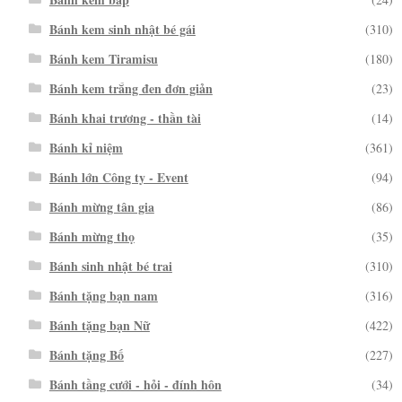
Bánh kem sinh nhật bé gái
(310)
Bánh kem Tiramisu
(180)
Bánh kem trắng đen đơn giản
(23)
Bánh khai trương - thần tài
(14)
Bánh kỉ niệm
(361)
Bánh lớn Công ty - Event
(94)
Bánh mừng tân gia
(86)
Bánh mừng thọ
(35)
Bánh sinh nhật bé trai
(310)
Bánh tặng bạn nam
(316)
Bánh tặng bạn Nữ
(422)
Bánh tặng Bố
(227)
Bánh tầng cưới - hỏi - đính hôn
(34)