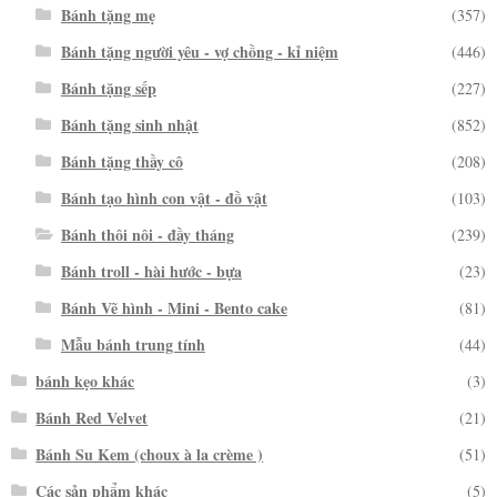
Bánh tặng mẹ
(357)
Bánh tặng người yêu - vợ chồng - kỉ niệm
(446)
Bánh tặng sếp
(227)
Bánh tặng sinh nhật
(852)
Bánh tặng thầy cô
(208)
Bánh tạo hình con vật - đồ vật
(103)
Bánh thôi nôi - đầy tháng
(239)
Bánh troll - hài hước - bựa
(23)
Bánh Vẽ hình - Mini - Bento cake
(81)
Mẫu bánh trung tính
(44)
bánh kẹo khác
(3)
Bánh Red Velvet
(21)
Bánh Su Kem (choux à la crème )
(51)
Các sản phẩm khác
(5)