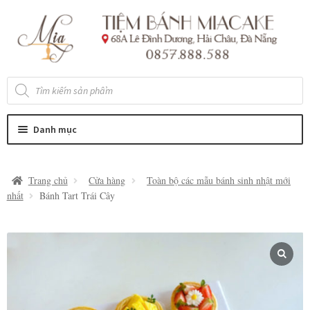
Đi
Chuyển
đến
đến
Điều
nội
hướng
dung
Tìm
kiếm
sản
phẩm
Danh mục
Trang chủ
Cửa hàng
Toàn bộ các mẫu bánh sinh nhật mới
nhất
Bánh Tart Trái Cây