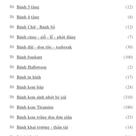
Bánh 3 tầng
(12)
Bánh 4 tầng
(6)
Bánh Chữ - Bánh Số
(12)
Bánh cúng - giỗ - lễ - phật đảng
(7)
Bánh đãi - dọn tiệc - teabreak
(30)
Bánh fondant
(100)
Bánh Halloween
(2)
Bánh in hình
(17)
Bánh kem bắp
(24)
Bánh kem sinh nhật bé gái
(310)
Bánh kem Tiramisu
(180)
Bánh kem trắng đen đơn giản
(23)
Bánh khai trương - thần tài
(14)