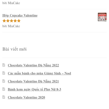
bởi MiaCake
Được xếp
hạng
5
5
sao
Hộp Cupcake Valentine
bởi MiaCake
Được xếp
hạng
5
5
sao
Bài viết mới
Chocolate Valentine Đà Nẵng 2022
Các mẫu bánh cho mùa Giáng Sinh – Noel
Chocolate Valentine Đà Nẵng 2021
Bánh kem ngày Quốc tế Phụ Nữ 8-3
Chocolate Valentine 2020