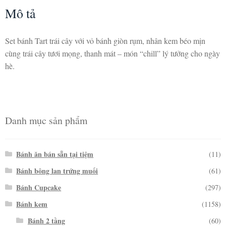
Mô tả
Set bánh Tart trái cây với vỏ bánh giòn rụm, nhân kem béo mịn
cùng trái cây tươi mọng, thanh mát – món “chill” lý tưởng cho ngày
hè.
Danh mục sản phẩm
Bánh ăn bán sẵn tại tiệm
(11)
Bánh bông lan trứng muối
(61)
Bánh Cupcake
(297)
Bánh kem
(1158)
Bánh 2 tầng
(60)