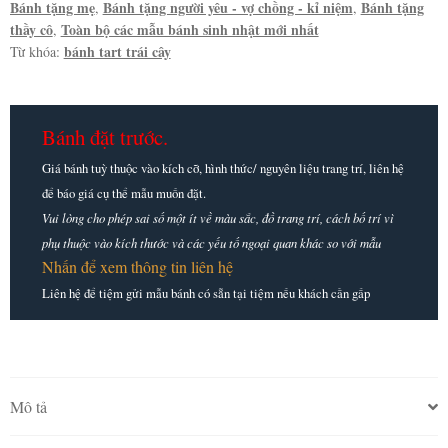
Bánh tặng mẹ
Bánh tặng người yêu - vợ chồng - kỉ niệm
Bánh tặng
,
,
thầy cô
Toàn bộ các mẫu bánh sinh nhật mới nhất
,
bánh tart trái cây
Từ khóa:
Bánh đặt trước.
Giá bánh tuỳ thuộc vào kích cỡ, hình thức/ nguyên liệu trang trí, liên hệ
để báo giá cụ thể mẫu muốn đặt.
Vui lòng cho phép sai số một ít về màu sắc, đồ trang trí, cách bố trí vì
phụ thuộc vào kích thước và các yếu tố ngoại quan khác so với mẫu
Nhấn để xem thông tin liên hệ
Liên hệ để tiệm gửi mẫu bánh có sẵn tại tiệm nếu khách cần gấp
Mô tả