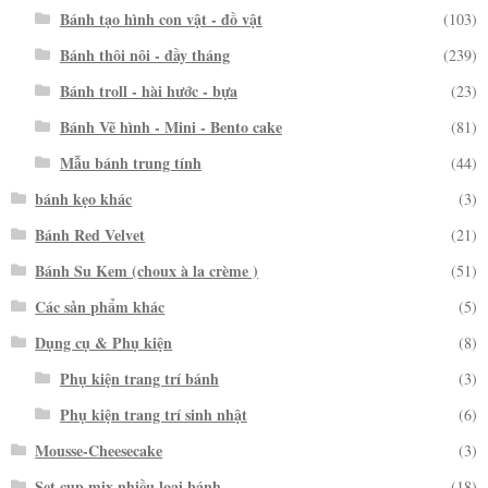
Bánh tạo hình con vật - đồ vật
(103)
Bánh thôi nôi - đầy tháng
(239)
Bánh troll - hài hước - bựa
(23)
Bánh Vẽ hình - Mini - Bento cake
(81)
Mẫu bánh trung tính
(44)
bánh kẹo khác
(3)
Bánh Red Velvet
(21)
Bánh Su Kem (choux à la crème )
(51)
Các sản phẩm khác
(5)
Dụng cụ & Phụ kiện
(8)
Phụ kiện trang trí bánh
(3)
Phụ kiện trang trí sinh nhật
(6)
Mousse-Cheesecake
(3)
Set cup mix nhiều loại bánh
(18)