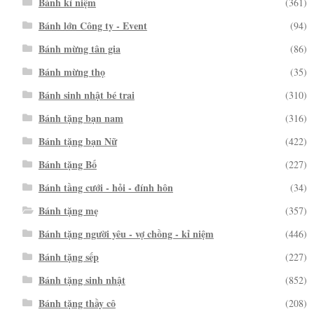
Bánh kỉ niệm
(361)
Bánh lớn Công ty - Event
(94)
Bánh mừng tân gia
(86)
Bánh mừng thọ
(35)
Bánh sinh nhật bé trai
(310)
Bánh tặng bạn nam
(316)
Bánh tặng bạn Nữ
(422)
Bánh tặng Bố
(227)
Bánh tầng cưới - hỏi - đính hôn
(34)
Bánh tặng mẹ
(357)
Bánh tặng người yêu - vợ chồng - kỉ niệm
(446)
Bánh tặng sếp
(227)
Bánh tặng sinh nhật
(852)
Bánh tặng thầy cô
(208)