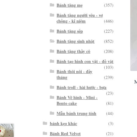
Bánh tặng mẹ
(357)
Bánh tặng người yêu - vợ
chồng - kỉ niệm
(446)
Bánh tặng sếp
(227)
Bánh tặng sinh nhật
(852)
Bánh tặng thầy cô
(208)
Bánh tạo hình con vật - đồ vật
(103)
Bánh thôi nôi - đầy
tháng
(239)
M
Bánh troll - hài hước - bựa
(23)
Bánh Vẽ hình - Mini -
Bento cake
(81)
Mẫu bánh trung tính
(44)
bánh kẹo khác
(3)
Bánh Red Velvet
(21)