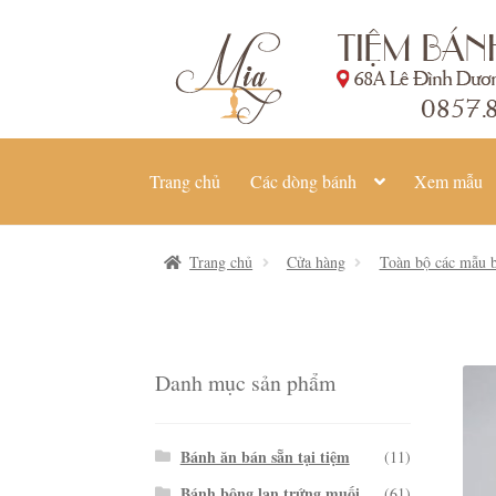
Đi
Chuyển
đến
đến
Điều
nội
hướng
dung
Trang chủ
Các dòng bánh
Xem mẫu
Trang chủ
Cửa hàng
Toàn bộ các mẫu b
Danh mục sản phẩm
Bánh ăn bán sẵn tại tiệm
(11)
Bánh bông lan trứng muối
(61)