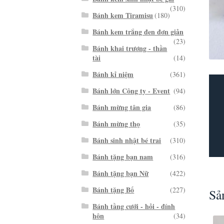
(310)
Bánh kem Tiramisu
(180)
Bánh kem trắng đen đơn giản
(23)
Bánh khai trương - thần
tài
(14)
Bánh kỉ niệm
(361)
Bánh lớn Công ty - Event
(94)
Bánh mừng tân gia
(86)
Bánh mừng thọ
(35)
Bánh sinh nhật bé trai
(310)
Bánh tặng bạn nam
(316)
Bánh tặng bạn Nữ
(422)
Bánh tặng Bố
(227)
Sả
Bánh tầng cưới - hỏi - đính
hôn
(34)