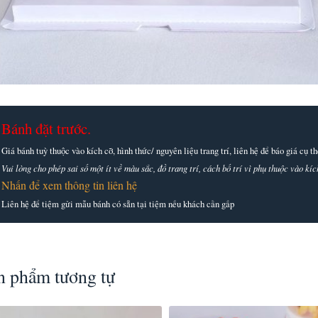
Bánh đặt trước.
Giá bánh tuỳ thuộc vào kích cỡ, hình thức/ nguyên liệu trang trí, liên hệ để báo giá cụ 
Vui lòng cho phép sai số một ít về màu sắc, đồ trang trí, cách bố trí vì phụ thuộc vào k
Nhấn để xem thông tin liên hệ
Liên hệ để tiệm gửi mẫu bánh có sẵn tại tiệm nếu khách cần gấp
n phẩm tương tự