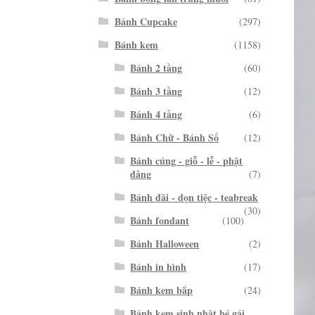
Bánh Cupcake
(297)
Bánh kem
(1158)
Bánh 2 tầng
(60)
Bánh 3 tầng
(12)
Bánh 4 tầng
(6)
Bánh Chữ - Bánh Số
(12)
Bánh cúng - giỗ - lễ - phật
đảng
(7)
Bánh đãi - dọn tiệc - teabreak
(30)
Bánh fondant
(100)
Bánh Halloween
(2)
Bánh in hình
(17)
Bánh kem bắp
(24)
Bánh kem sinh nhật bé gái