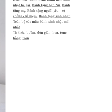
nhật bé gái
Bánh tặng bạn Nữ
Bánh
,
,
tặng mẹ
Bánh tặng người yêu - vợ
,
chồng - kỉ niệm
Bánh tặng sinh nhật
,
,
Toàn bộ các mẫu bánh sinh nhật mới
nhất
bướm
đơn giản
hoa
tone
Từ khóa:
,
,
,
hồng
tròn
,