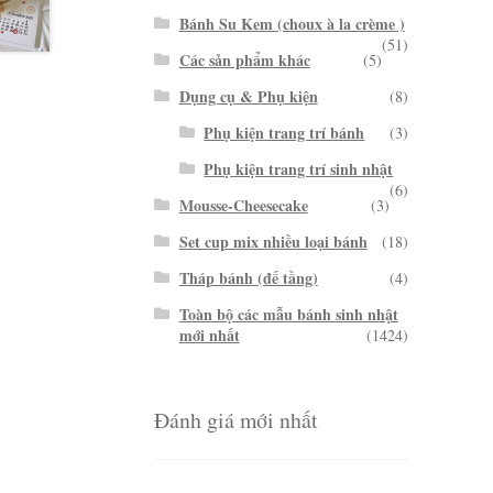
Bánh Su Kem (choux à la crème )
(51)
Các sản phẩm khác
(5)
Dụng cụ & Phụ kiện
(8)
Phụ kiện trang trí bánh
(3)
Phụ kiện trang trí sinh nhật
(6)
Mousse-Cheesecake
(3)
Set cup mix nhiều loại bánh
(18)
Tháp bánh (đế tầng)
(4)
Toàn bộ các mẫu bánh sinh nhật
mới nhất
(1424)
Đánh giá mới nhất