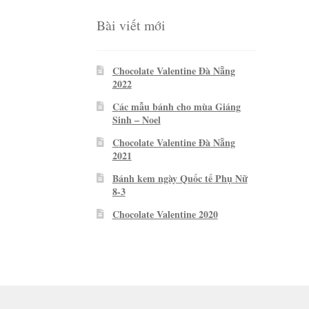
Bài viết mới
Chocolate Valentine Đà Nẵng
2022
Các mẫu bánh cho mùa Giáng
Sinh – Noel
Chocolate Valentine Đà Nẵng
2021
Bánh kem ngày Quốc tế Phụ Nữ
8-3
Chocolate Valentine 2020