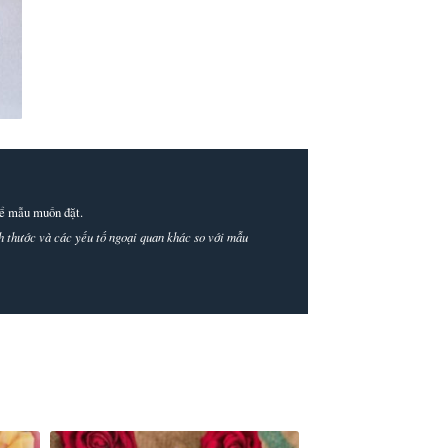
thể mẫu muốn đặt.
ích thước và các yếu tố ngoại quan khác so với mẫu