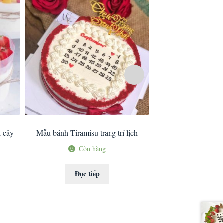
i cây
Mẫu bánh Tiramisu trang trí lịch
Mẫu bánh kem sin
Còn hàng
Còn 
Đọc tiếp
Đọc ti