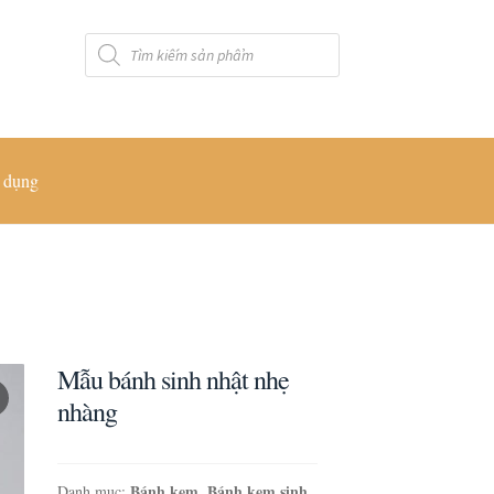
Tìm
kiếm
sản
phẩm
 dụng
Mẫu bánh sinh nhật nhẹ
nhàng
Bánh kem
Bánh kem sinh
Danh mục:
,