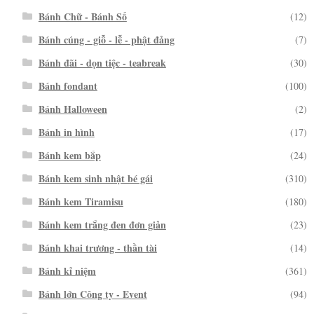
Bánh Chữ - Bánh Số
(12)
Bánh cúng - giỗ - lễ - phật đảng
(7)
Bánh đãi - dọn tiệc - teabreak
(30)
Bánh fondant
(100)
Bánh Halloween
(2)
Bánh in hình
(17)
Bánh kem bắp
(24)
Bánh kem sinh nhật bé gái
(310)
Bánh kem Tiramisu
(180)
Bánh kem trắng đen đơn giản
(23)
Bánh khai trương - thần tài
(14)
Bánh kỉ niệm
(361)
Bánh lớn Công ty - Event
(94)