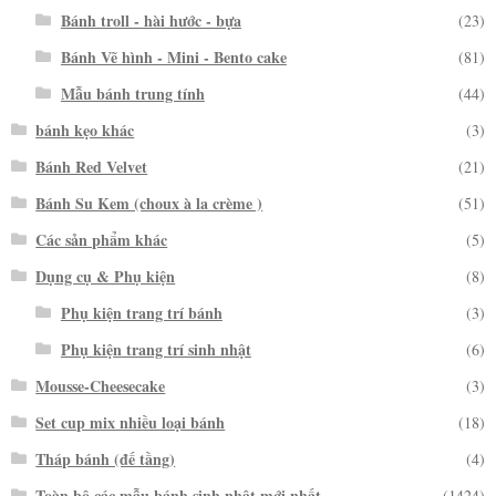
Bánh troll - hài hước - bựa
(23)
Bánh Vẽ hình - Mini - Bento cake
(81)
Mẫu bánh trung tính
(44)
bánh kẹo khác
(3)
Bánh Red Velvet
(21)
Bánh Su Kem (choux à la crème )
(51)
Các sản phẩm khác
(5)
Dụng cụ & Phụ kiện
(8)
Phụ kiện trang trí bánh
(3)
Phụ kiện trang trí sinh nhật
(6)
Mousse-Cheesecake
(3)
Set cup mix nhiều loại bánh
(18)
Tháp bánh (đế tầng)
(4)
Toàn bộ các mẫu bánh sinh nhật mới nhất
(1424)