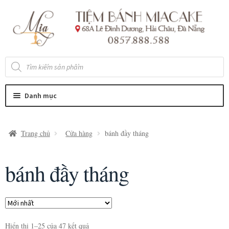
Đi
Chuyển
đến
đến
Điều
nội
hướng
dung
Tìm
kiếm
sản
phẩm
Danh mục
Trang chủ
Cửa hàng
bánh đầy tháng
bánh đầy tháng
Hiển thị 1–25 của 47 kết quả