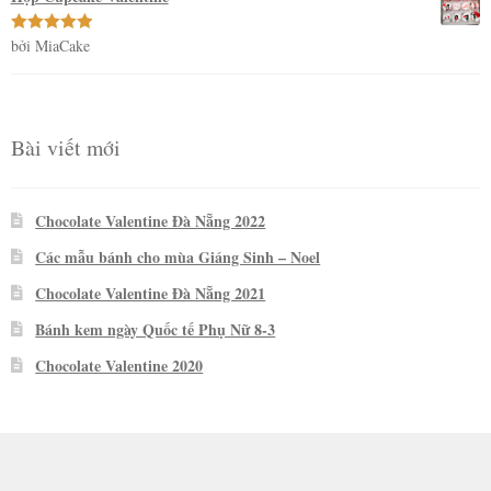
bởi MiaCake
Được xếp
hạng
5
5
sao
Bài viết mới
Chocolate Valentine Đà Nẵng 2022
Các mẫu bánh cho mùa Giáng Sinh – Noel
Chocolate Valentine Đà Nẵng 2021
Bánh kem ngày Quốc tế Phụ Nữ 8-3
Chocolate Valentine 2020