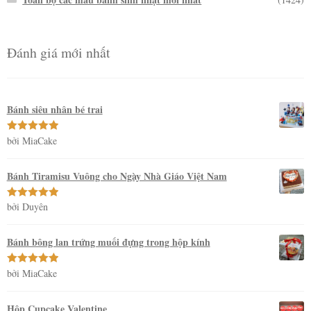
Đánh giá mới nhất
Bánh siêu nhân bé trai
bởi MiaCake
Được xếp
hạng
5
5
sao
Bánh Tiramisu Vuông cho Ngày Nhà Giáo Việt Nam
bởi Duyên
Được xếp
hạng
5
5
sao
Bánh bông lan trứng muối đựng trong hộp kính
bởi MiaCake
Được xếp
hạng
5
5
sao
Hộp Cupcake Valentine