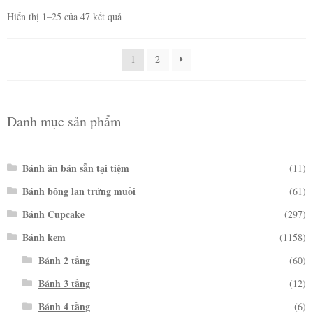
Hiển thị 1–25 của 47 kết quả
1
2
Danh mục sản phẩm
Bánh ăn bán sẵn tại tiệm
(11)
Bánh bông lan trứng muối
(61)
Bánh Cupcake
(297)
Bánh kem
(1158)
Bánh 2 tầng
(60)
Bánh 3 tầng
(12)
Bánh 4 tầng
(6)