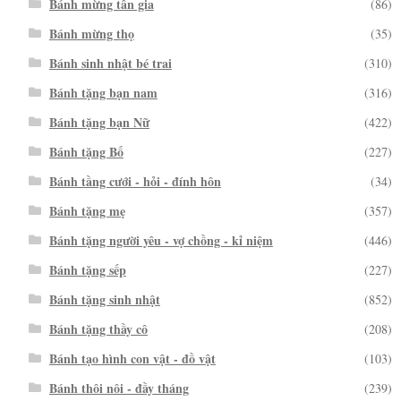
Bánh mừng tân gia
(86)
Bánh mừng thọ
(35)
Bánh sinh nhật bé trai
(310)
Bánh tặng bạn nam
(316)
Bánh tặng bạn Nữ
(422)
Bánh tặng Bố
(227)
Bánh tầng cưới - hỏi - đính hôn
(34)
Bánh tặng mẹ
(357)
Bánh tặng người yêu - vợ chồng - kỉ niệm
(446)
Bánh tặng sếp
(227)
Bánh tặng sinh nhật
(852)
Bánh tặng thầy cô
(208)
Bánh tạo hình con vật - đồ vật
(103)
Bánh thôi nôi - đầy tháng
(239)