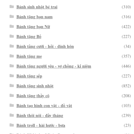
Bánh sinh nhật bé trai
(310)
Bánh tặng bạn nam
(316)
Bánh tặng bạn Nữ
(422)
Bánh tặng Bố
(227)
Bánh tầng cưới - hỏi - đính hôn
(34)
Bánh tặng mẹ
(357)
Bánh tặng người yêu - vợ chồng - kỉ niệm
(446)
Bánh tặng sếp
(227)
Bánh tặng sinh nhật
(852)
Bánh tặng thầy cô
(208)
Bánh tạo hình con vật - đồ vật
(103)
Bánh thôi nôi - đầy tháng
(239)
Bánh troll - hài hước - bựa
(23)