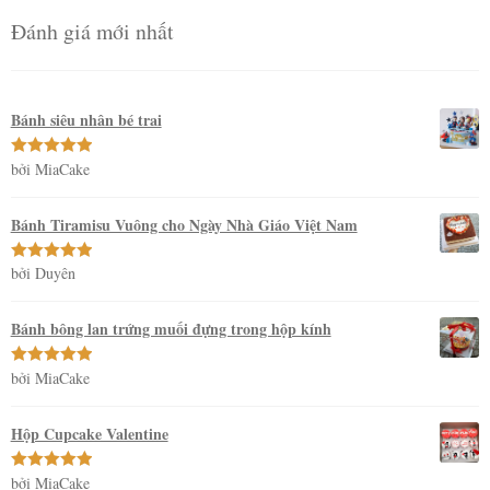
Đánh giá mới nhất
Bánh siêu nhân bé trai
bởi MiaCake
Được xếp
hạng
5
5
sao
Bánh Tiramisu Vuông cho Ngày Nhà Giáo Việt Nam
bởi Duyên
Được xếp
hạng
5
5
sao
Bánh bông lan trứng muối đựng trong hộp kính
bởi MiaCake
Được xếp
hạng
5
5
sao
Hộp Cupcake Valentine
bởi MiaCake
Được xếp