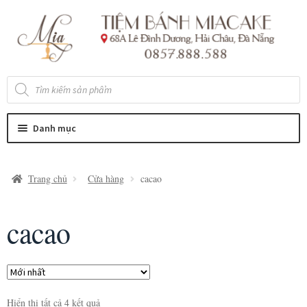
Đi
Chuyển
đến
đến
Điều
nội
hướng
dung
Tìm
kiếm
sản
phẩm
Danh mục
Trang chủ
Cửa hàng
cacao
cacao
Hiển thị tất cả 4 kết quả