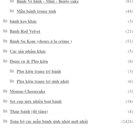
Bánh Vẽ hình - Mini - Bento cake
(81)
Mẫu bánh trung tính
(44)
bánh kẹo khác
(3)
Bánh Red Velvet
(21)
Bánh Su Kem (choux à la crème )
(51)
Các sản phẩm khác
(5)
Dụng cụ & Phụ kiện
(8)
Phụ kiện trang trí bánh
(3)
Phụ kiện trang trí sinh nhật
(6)
Mousse-Cheesecake
(3)
Set cup mix nhiều loại bánh
(18)
Tháp bánh (đế tầng)
(4)
Toàn bộ các mẫu bánh sinh nhật mới nhất
(1424)