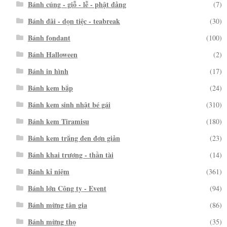
Bánh cúng - giỗ - lễ - phật đảng
(7)
Bánh đãi - dọn tiệc - teabreak
(30)
Bánh fondant
(100)
Bánh Halloween
(2)
Bánh in hình
(17)
Bánh kem bắp
(24)
Bánh kem sinh nhật bé gái
(310)
Bánh kem Tiramisu
(180)
Bánh kem trắng đen đơn giản
(23)
Bánh khai trương - thần tài
(14)
Bánh kỉ niệm
(361)
Bánh lớn Công ty - Event
(94)
Bánh mừng tân gia
(86)
Bánh mừng thọ
(35)