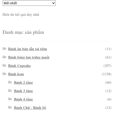
Hiển thị kết quả duy nhất
Danh mục sản phẩm
Bánh ăn bán sẵn tại tiệm
(11)
Bánh bông lan trứng muối
(61)
Bánh Cupcake
(297)
Bánh kem
(1158)
Bánh 2 tầng
(60)
Bánh 3 tầng
(12)
Bánh 4 tầng
(6)
Bánh Chữ - Bánh Số
(12)