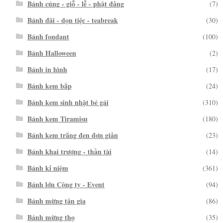
Bánh cúng - giỗ - lễ - phật đảng
(7)
Bánh đãi - dọn tiệc - teabreak
(30)
Bánh fondant
(100)
Bánh Halloween
(2)
Bánh in hình
(17)
Bánh kem bắp
(24)
Bánh kem sinh nhật bé gái
(310)
Bánh kem Tiramisu
(180)
Bánh kem trắng đen đơn giản
(23)
Bánh khai trương - thần tài
(14)
Bánh kỉ niệm
(361)
Bánh lớn Công ty - Event
(94)
Bánh mừng tân gia
(86)
Bánh mừng thọ
(35)