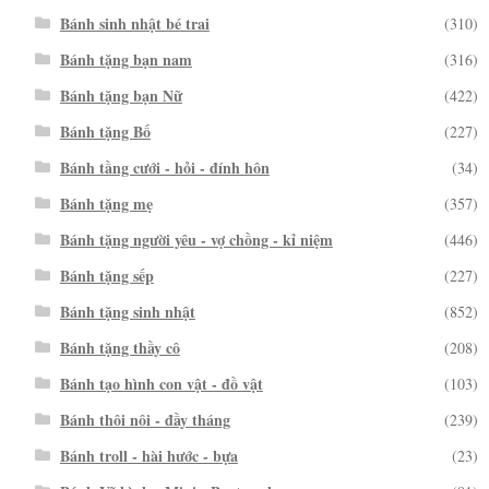
Bánh sinh nhật bé trai
(310)
Bánh tặng bạn nam
(316)
Bánh tặng bạn Nữ
(422)
Bánh tặng Bố
(227)
Bánh tầng cưới - hỏi - đính hôn
(34)
Bánh tặng mẹ
(357)
Bánh tặng người yêu - vợ chồng - kỉ niệm
(446)
Bánh tặng sếp
(227)
Bánh tặng sinh nhật
(852)
Bánh tặng thầy cô
(208)
Bánh tạo hình con vật - đồ vật
(103)
Bánh thôi nôi - đầy tháng
(239)
Bánh troll - hài hước - bựa
(23)