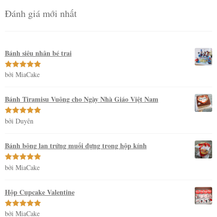
Đánh giá mới nhất
Bánh siêu nhân bé trai
bởi MiaCake
Được xếp
hạng
5
5
sao
Bánh Tiramisu Vuông cho Ngày Nhà Giáo Việt Nam
bởi Duyên
Được xếp
hạng
5
5
sao
Bánh bông lan trứng muối đựng trong hộp kính
bởi MiaCake
Được xếp
hạng
5
5
sao
Hộp Cupcake Valentine
bởi MiaCake
Được xếp