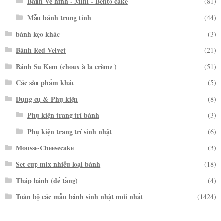
Bánh Vẽ hình - Mini - Bento cake
(81)
Mẫu bánh trung tính
(44)
bánh kẹo khác
(3)
Bánh Red Velvet
(21)
Bánh Su Kem (choux à la crème )
(51)
Các sản phẩm khác
(5)
Dụng cụ & Phụ kiện
(8)
Phụ kiện trang trí bánh
(3)
Phụ kiện trang trí sinh nhật
(6)
Mousse-Cheesecake
(3)
Set cup mix nhiều loại bánh
(18)
Tháp bánh (đế tầng)
(4)
Toàn bộ các mẫu bánh sinh nhật mới nhất
(1424)