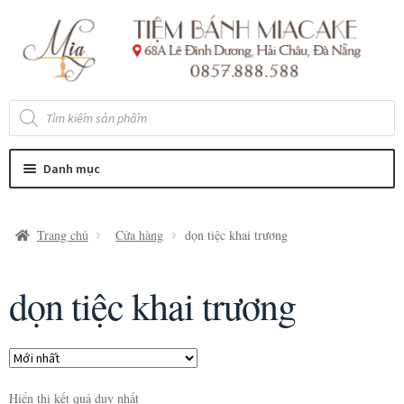
Đi
Chuyển
đến
đến
Điều
nội
hướng
dung
Tìm
kiếm
sản
phẩm
Danh mục
Trang chủ
Cửa hàng
dọn tiệc khai trương
dọn tiệc khai trương
Hiển thị kết quả duy nhất