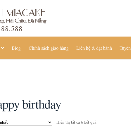
Blog
Chính sách giao hàng
Liên hệ & đặt bánh
Tuyển
appy birthday
Hiển thị tất cả 6 kết quả