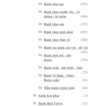
Bánh tặng mẹ
(357)
Bánh tặng người yêu - vợ
chồng - kỉ niệm
(446)
Bánh tặng sếp
(227)
Bánh tặng sinh nhật
(852)
Bánh tặng thầy cô
(208)
Bánh tạo hình con vật - đồ vật
(103)
Bánh thôi nôi - đầy
tháng
(239)
Bánh troll - hài hước - bựa
(23)
Bánh Vẽ hình - Mini -
Bento cake
(81)
Mẫu bánh trung tính
(44)
bánh kẹo khác
(3)
Bánh Red Velvet
(21)