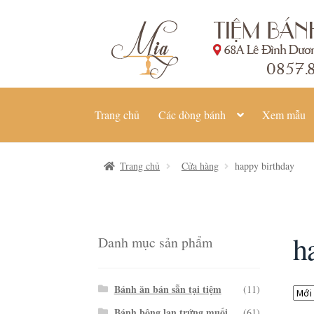
Đi
Chuyển
đến
đến
Điều
nội
hướng
dung
Trang chủ
Các dòng bánh
Xem mẫu
Trang chủ
Cửa hàng
happy birthday
h
Danh mục sản phẩm
Bánh ăn bán sẵn tại tiệm
(11)
Bánh bông lan trứng muối
(61)