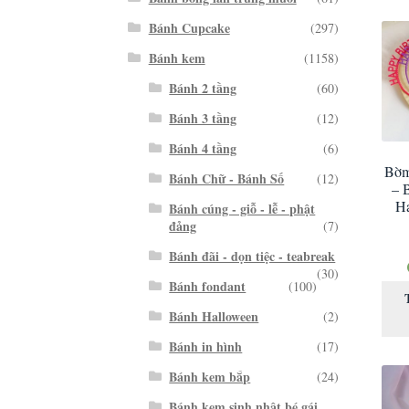
Bánh Cupcake
(297)
Bánh kem
(1158)
Bánh 2 tầng
(60)
Bánh 3 tầng
(12)
Bánh 4 tầng
(6)
Bờm
Bánh Chữ - Bánh Số
(12)
– 
Ha
Bánh cúng - giỗ - lễ - phật
đảng
(7)
Bánh đãi - dọn tiệc - teabreak
(30)
Bánh fondant
(100)
Bánh Halloween
(2)
Bánh in hình
(17)
Bánh kem bắp
(24)
Bánh kem sinh nhật bé gái