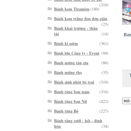
(310)
Bánh kem Tiramisu
(180)
Bánh kem trắng đen đơn giản
(23)
Bánh khai trương - thần
tài
(14)
Bán
Bánh kỉ niệm
(361)
Bánh lớn Công ty - Event
(94)
Bánh mừng tân gia
(86)
Bánh mừng thọ
(35)
Bánh sinh nhật bé trai
(310)
Bánh tặng bạn nam
(316)
Bánh tặng bạn Nữ
(422)
Bánh tặng Bố
(227)
Bánh tầng cưới - hỏi - đính
hôn
(34)