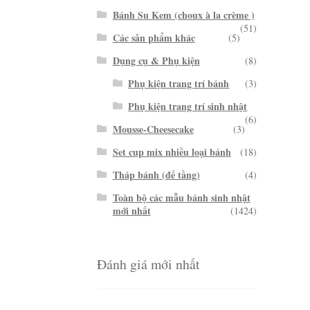
Bánh Su Kem (choux à la crème )
(51)
Các sản phẩm khác
(5)
Dụng cụ & Phụ kiện
(8)
Phụ kiện trang trí bánh
(3)
Phụ kiện trang trí sinh nhật
(6)
Mousse-Cheesecake
(3)
Set cup mix nhiều loại bánh
(18)
Tháp bánh (đế tầng)
(4)
Toàn bộ các mẫu bánh sinh nhật
mới nhất
(1424)
Đánh giá mới nhất