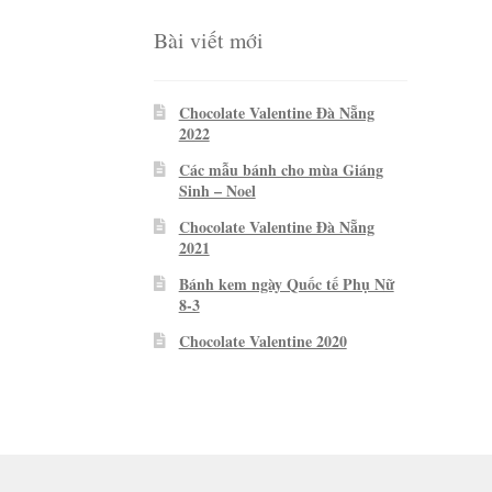
Bài viết mới
Chocolate Valentine Đà Nẵng
2022
Các mẫu bánh cho mùa Giáng
Sinh – Noel
Chocolate Valentine Đà Nẵng
2021
Bánh kem ngày Quốc tế Phụ Nữ
8-3
Chocolate Valentine 2020