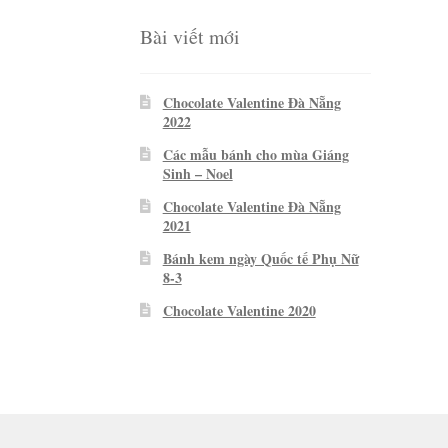
Bài viết mới
Chocolate Valentine Đà Nẵng
2022
Các mẫu bánh cho mùa Giáng
Sinh – Noel
Chocolate Valentine Đà Nẵng
2021
Bánh kem ngày Quốc tế Phụ Nữ
8-3
Chocolate Valentine 2020