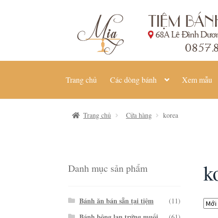
Đi
Chuyển
đến
đến
Điều
nội
hướng
dung
Trang chủ
Các dòng bánh
Xem mẫu
Trang chủ
Cửa hàng
korea
k
Danh mục sản phẩm
Bánh ăn bán sẵn tại tiệm
(11)
Bánh bông lan trứng muối
(61)