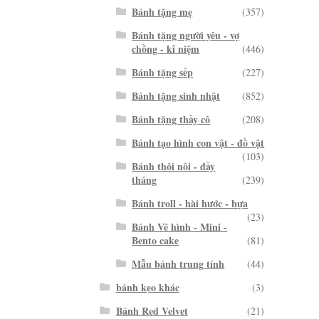
Bánh tặng mẹ
(357)
Bánh tặng người yêu - vợ
chồng - kỉ niệm
(446)
Bánh tặng sếp
(227)
Bánh tặng sinh nhật
(852)
Bánh tặng thầy cô
(208)
Bánh tạo hình con vật - đồ vật
(103)
Bánh thôi nôi - đầy
tháng
(239)
Bánh troll - hài hước - bựa
(23)
Bánh Vẽ hình - Mini -
Bento cake
(81)
Mẫu bánh trung tính
(44)
bánh kẹo khác
(3)
Bánh Red Velvet
(21)