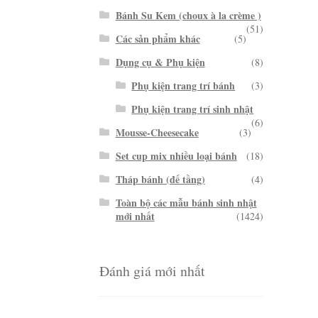
Bánh Su Kem (choux à la crème )
(51)
Các sản phẩm khác
(5)
Dụng cụ & Phụ kiện
(8)
Phụ kiện trang trí bánh
(3)
Phụ kiện trang trí sinh nhật
(6)
Mousse-Cheesecake
(3)
Set cup mix nhiều loại bánh
(18)
Tháp bánh (đế tầng)
(4)
Toàn bộ các mẫu bánh sinh nhật
mới nhất
(1424)
Đánh giá mới nhất