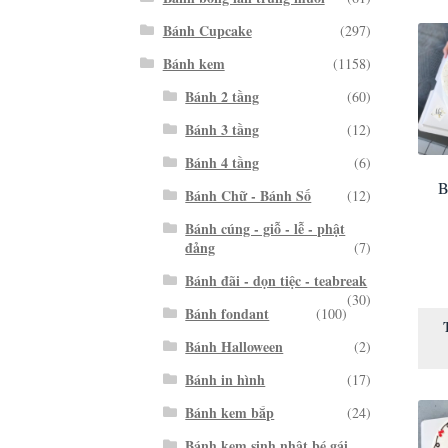
Bánh Cupcake
(297)
Bánh kem
(1158)
Bánh 2 tầng
(60)
Bánh 3 tầng
(12)
Bánh 4 tầng
(6)
B
Bánh Chữ - Bánh Số
(12)
Bánh cúng - giỗ - lễ - phật
đảng
(7)
Bánh đãi - dọn tiệc - teabreak
(30)
Bánh fondant
(100)
Bánh Halloween
(2)
Bánh in hình
(17)
Bánh kem bắp
(24)
Bánh kem sinh nhật bé gái