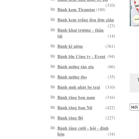
(310)
Bánh kem Tiramisu
(180)
Bánh kem trắng đen đơn giản
(23)
Bánh khai trương - thần
tài
(14)
Bánh kỉ niệm
(361)
Bánh lớn Công ty - Event
(94)
Bánh mừng tân gia
(86)
Bánh mừng thọ
(35)
Bánh sinh nhật bé trai
(310)
Bánh tặng bạn nam
(316)
Bánh tặng bạn Nữ
(422)
Bánh tặng Bố
(227)
Bánh tầng cưới - hỏi - đính
hôn
(34)