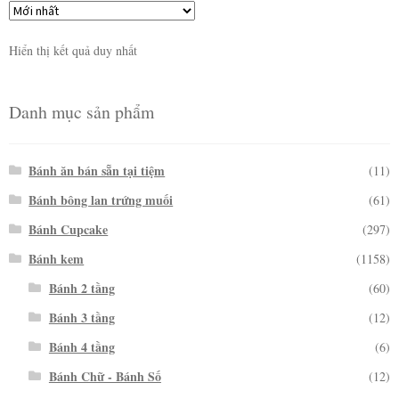
Hiển thị kết quả duy nhất
Danh mục sản phẩm
Bánh ăn bán sẵn tại tiệm
(11)
Bánh bông lan trứng muối
(61)
Bánh Cupcake
(297)
Bánh kem
(1158)
Bánh 2 tầng
(60)
Bánh 3 tầng
(12)
Bánh 4 tầng
(6)
Bánh Chữ - Bánh Số
(12)