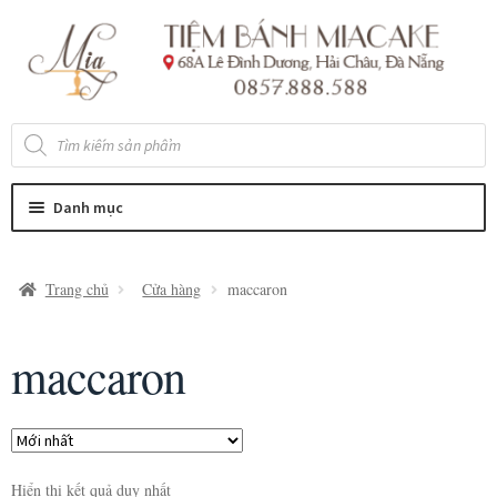
Đi
Chuyển
đến
đến
Điều
nội
hướng
dung
Tìm
kiếm
sản
phẩm
Danh mục
Trang chủ
Cửa hàng
maccaron
maccaron
Hiển thị kết quả duy nhất