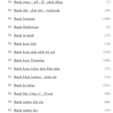
Bánh cúng - giỗ - lễ - phật đảng
(7)
Bánh đãi - dọn tiệc - teabreak
(30)
Bánh fondant
(100)
Bánh Halloween
(2)
Bánh in hình
(17)
Bánh kem bắp
(24)
Bánh kem sinh nhật bé gái
(310)
Bánh kem Tiramisu
(180)
Bánh kem trắng đen đơn giản
(23)
Bánh khai trương - thần tài
(14)
Bánh kỉ niệm
(361)
Bánh lớn Công ty - Event
(94)
Bánh mừng tân gia
(86)
Bánh mừng thọ
(35)