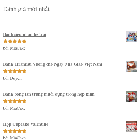
Đánh giá mới nhất
Bánh siêu nhân bé trai
bởi MiaCake
Được xếp
hạng
5
5
sao
Bánh Tiramisu Vuông cho Ngày Nhà Giáo Việt Nam
bởi Duyên
Được xếp
hạng
5
5
sao
Bánh bông lan trứng muối đựng trong hộp kính
bởi MiaCake
Được xếp
hạng
5
5
sao
Hộp Cupcake Valentine
bởi MiaCake
Được xếp