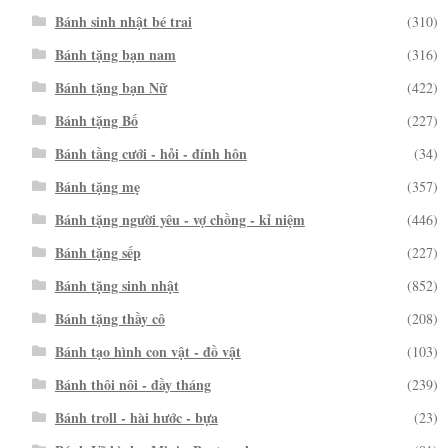
Bánh sinh nhật bé trai
(310)
Bánh tặng bạn nam
(316)
Bánh tặng bạn Nữ
(422)
Bánh tặng Bố
(227)
Bánh tầng cưới - hỏi - đính hôn
(34)
Bánh tặng mẹ
(357)
Bánh tặng người yêu - vợ chồng - kỉ niệm
(446)
Bánh tặng sếp
(227)
Bánh tặng sinh nhật
(852)
Bánh tặng thầy cô
(208)
Bánh tạo hình con vật - đồ vật
(103)
Bánh thôi nôi - đầy tháng
(239)
Bánh troll - hài hước - bựa
(23)