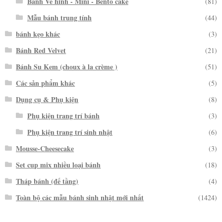
Bánh Vẽ hình - Mini - Bento cake
(81)
Mẫu bánh trung tính
(44)
bánh kẹo khác
(3)
Bánh Red Velvet
(21)
Bánh Su Kem (choux à la crème )
(51)
Các sản phẩm khác
(5)
Dụng cụ & Phụ kiện
(8)
Phụ kiện trang trí bánh
(3)
Phụ kiện trang trí sinh nhật
(6)
Mousse-Cheesecake
(3)
Set cup mix nhiều loại bánh
(18)
Tháp bánh (đế tầng)
(4)
Toàn bộ các mẫu bánh sinh nhật mới nhất
(1424)