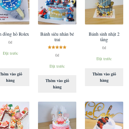
 đồng hồ Rolex
Bánh siêu nhân bé
Bánh sinh nhật 2
trai
tầng
0
₫
0
₫
Đặt trước
Được xếp
0
₫
Đặt trước
hạng
5.00
5
sao
Đặt trước
Thêm vào giỏ
Thêm vào giỏ
hàng
hàng
Thêm vào giỏ
hàng