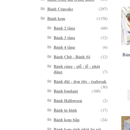
Bánh Cupcake
(297)
Bánh kem
(1158)
Bánh 2 tầng
(60)
Bánh 3 tầng
(12)
Bánh 4 tầng
(6)
Bán
Bánh Chữ - Bánh Số
(12)
Bánh cúng - giỗ - lễ - phật
đảng
(7)
Bánh đãi - dọn tiệc - teabreak
(30)
Bánh fondant
(100)
Bánh Halloween
(2)
Bánh in hình
(17)
Bánh kem bắp
(24)
Bánh kem sinh nhật bé gái