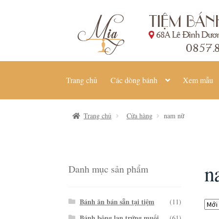
Đi
Chuyển
đến
đến
Điều
nội
hướng
dung
Trang chủ
Các dòng bánh
Xem mẫu
Trang chủ
Cửa hàng
nam nữ
n
Danh mục sản phẩm
Bánh ăn bán sẵn tại tiệm
(11)
Bánh bông lan trứng muối
(61)