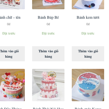
ánh chữ – tên
Bánh Búp Bê
Bánh kem tươi
0
₫
0
₫
0
₫
Đặt trước
Đặt trước
Đặt trước
Thêm vào giỏ
Thêm vào giỏ
Thêm vào giỏ
hàng
hàng
hàng
nh Đầy Tháng-
Bánh Thôi Nôi Heo
Bánh style Korea