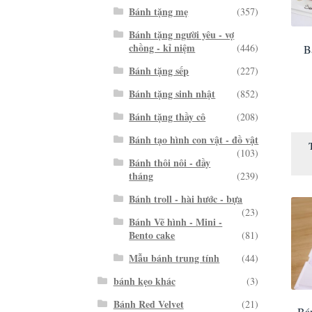
Bánh tặng mẹ
(357)
Bánh tặng người yêu - vợ
chồng - kỉ niệm
(446)
B
Bánh tặng sếp
(227)
Bánh tặng sinh nhật
(852)
Bánh tặng thầy cô
(208)
Bánh tạo hình con vật - đồ vật
(103)
Bánh thôi nôi - đầy
tháng
(239)
Bánh troll - hài hước - bựa
(23)
Bánh Vẽ hình - Mini -
Bento cake
(81)
Mẫu bánh trung tính
(44)
bánh kẹo khác
(3)
Bánh Red Velvet
(21)
Bá