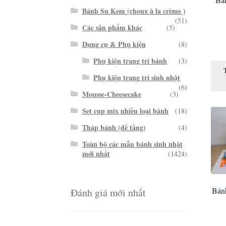
Bánh Su Kem (choux à la crème )
(51)
Các sản phẩm khác
(5)
Dụng cụ & Phụ kiện
(8)
Phụ kiện trang trí bánh
(3)
Phụ kiện trang trí sinh nhật
(6)
Mousse-Cheesecake
(3)
Set cup mix nhiều loại bánh
(18)
Tháp bánh (đế tầng)
(4)
Toàn bộ các mẫu bánh sinh nhật
mới nhất
(1424)
Bánh
Đánh giá mới nhất