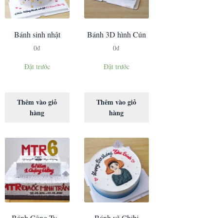
Bánh sinh nhật
Bánh 3D hình Cún
0
₫
0
₫
Đặt trước
Đặt trước
Thêm vào giỏ
Thêm vào giỏ
hàng
hàng
Bánh Công Ty –
Bánh vẽ Chibi