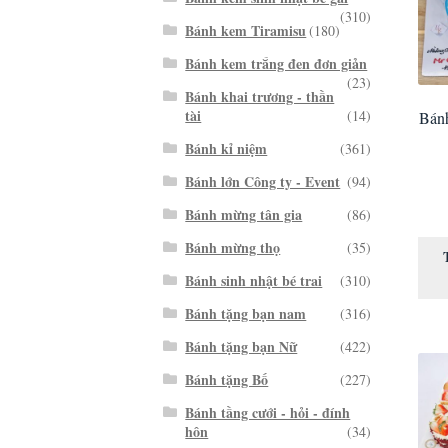
(310)
Bánh kem Tiramisu
(180)
Bánh kem trắng đen đơn giản
(23)
Bánh khai trương - thần
tài
(14)
Bánh
Bánh kỉ niệm
(361)
Bánh lớn Công ty - Event
(94)
Bánh mừng tân gia
(86)
Bánh mừng thọ
(35)
Bánh sinh nhật bé trai
(310)
Bánh tặng bạn nam
(316)
Bánh tặng bạn Nữ
(422)
Bánh tặng Bố
(227)
Bánh tầng cưới - hỏi - đính
hôn
(34)