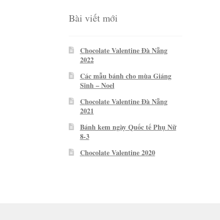
Bài viết mới
Chocolate Valentine Đà Nẵng
2022
Các mẫu bánh cho mùa Giáng
Sinh – Noel
Chocolate Valentine Đà Nẵng
2021
Bánh kem ngày Quốc tế Phụ Nữ
8-3
Chocolate Valentine 2020