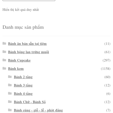
Hiển thị kết quả duy nhất
Danh mục sản phẩm
Bánh ăn bán sẵn tại tiệm
(11)
Bánh bông lan trứng muối
(61)
Bánh Cupcake
(297)
Bánh kem
(1158)
Bánh 2 tầng
(60)
Bánh 3 tầng
(12)
Bánh 4 tầng
(6)
Bánh Chữ - Bánh Số
(12)
Bánh cúng - giỗ - lễ - phật đảng
(7)