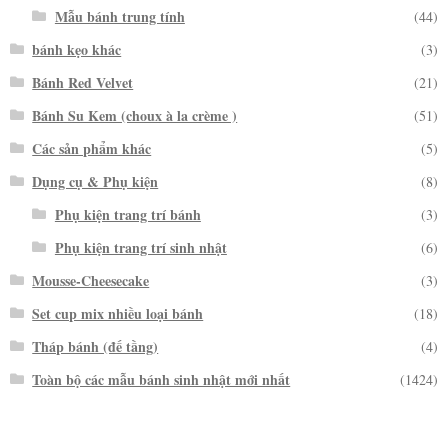
Mẫu bánh trung tính
(44)
bánh kẹo khác
(3)
Bánh Red Velvet
(21)
Bánh Su Kem (choux à la crème )
(51)
Các sản phẩm khác
(5)
Dụng cụ & Phụ kiện
(8)
Phụ kiện trang trí bánh
(3)
Phụ kiện trang trí sinh nhật
(6)
Mousse-Cheesecake
(3)
Set cup mix nhiều loại bánh
(18)
Tháp bánh (đế tầng)
(4)
Toàn bộ các mẫu bánh sinh nhật mới nhất
(1424)