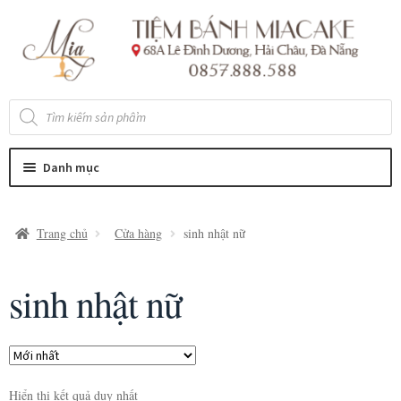
Đi
Chuyển
đến
đến
Điều
nội
hướng
dung
Tìm
kiếm
sản
phẩm
Danh mục
Trang chủ
Cửa hàng
sinh nhật nữ
sinh nhật nữ
Hiển thị kết quả duy nhất