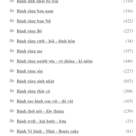
Bánh sinh nhật bé trai
(310)
Bánh tặng bạn nam
(316)
Bánh tặng bạn Nữ
(422)
Bánh tặng Bố
(227)
Bánh tầng cưới - hỏi - đính hôn
(34)
Bánh tặng mẹ
(357)
Bánh tặng người yêu - vợ chồng - kỉ niệm
(446)
Bánh tặng sếp
(227)
Bánh tặng sinh nhật
(852)
Bánh tặng thầy cô
(208)
Bánh tạo hình con vật - đồ vật
(103)
Bánh thôi nôi - đầy tháng
(239)
Bánh troll - hài hước - bựa
(23)
Bánh Vẽ hình - Mini - Bento cake
(81)