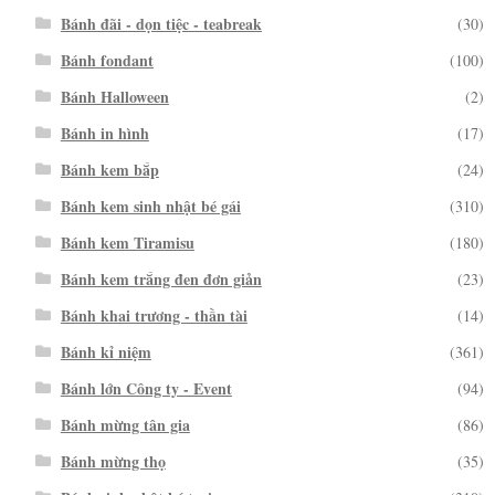
Bánh đãi - dọn tiệc - teabreak
(30)
Bánh fondant
(100)
Bánh Halloween
(2)
Bánh in hình
(17)
Bánh kem bắp
(24)
Bánh kem sinh nhật bé gái
(310)
Bánh kem Tiramisu
(180)
Bánh kem trắng đen đơn giản
(23)
Bánh khai trương - thần tài
(14)
Bánh kỉ niệm
(361)
Bánh lớn Công ty - Event
(94)
Bánh mừng tân gia
(86)
Bánh mừng thọ
(35)