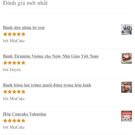
Đánh giá mới nhất
Bánh siêu nhân bé trai
bởi MiaCake
Được xếp
hạng
5
5
sao
Bánh Tiramisu Vuông cho Ngày Nhà Giáo Việt Nam
bởi Duyên
Được xếp
hạng
5
5
sao
Bánh bông lan trứng muối đựng trong hộp kính
bởi MiaCake
Được xếp
hạng
5
5
sao
Hộp Cupcake Valentine
bởi MiaCake
Được xếp
hạng
5
5