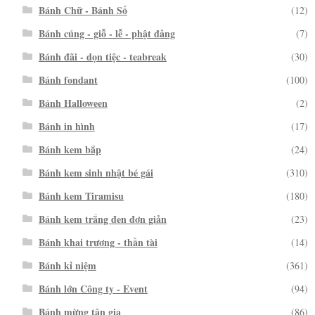
Bánh Chữ - Bánh Số
(12)
Bánh cúng - giỗ - lễ - phật đảng
(7)
Bánh đãi - dọn tiệc - teabreak
(30)
Bánh fondant
(100)
Bánh Halloween
(2)
Bánh in hình
(17)
Bánh kem bắp
(24)
Bánh kem sinh nhật bé gái
(310)
Bánh kem Tiramisu
(180)
Bánh kem trắng đen đơn giản
(23)
Bánh khai trương - thần tài
(14)
Bánh kỉ niệm
(361)
Bánh lớn Công ty - Event
(94)
Bánh mừng tân gia
(86)