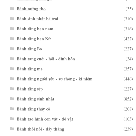
Bánh mừng thọ
(35)
Bánh sinh nhật bé trai
(310)
Bánh tặng bạn nam
(316)
Bánh tặng bạn Nữ
(422)
Bánh tặng Bố
(227)
Bánh tầng cưới - hỏi - đính hôn
(34)
Bánh tặng mẹ
(357)
Bánh tặng người yêu - vợ chồng - kỉ niệm
(446)
Bánh tặng sếp
(227)
Bánh tặng sinh nhật
(852)
Bánh tặng thầy cô
(208)
Bánh tạo hình con vật - đồ vật
(103)
Bánh thôi nôi - đầy tháng
(239)