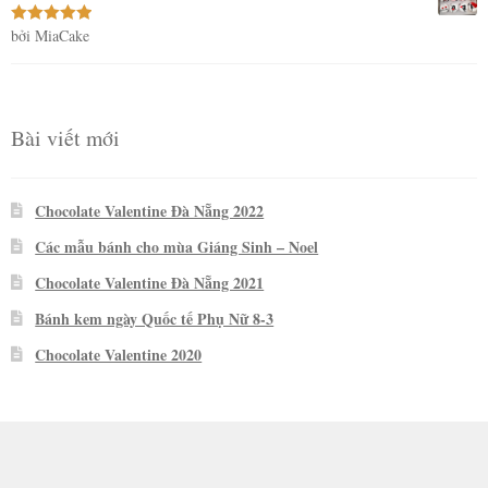
bởi MiaCake
Được xếp
hạng
5
5
sao
Bài viết mới
Chocolate Valentine Đà Nẵng 2022
Các mẫu bánh cho mùa Giáng Sinh – Noel
Chocolate Valentine Đà Nẵng 2021
Bánh kem ngày Quốc tế Phụ Nữ 8-3
Chocolate Valentine 2020