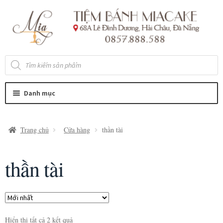
Đi
Chuyển
đến
đến
Điều
nội
hướng
dung
Tìm
kiếm
sản
phẩm
Danh mục
Trang chủ
Cửa hàng
thần tài
thần tài
Hiển thị tất cả 2 kết quả