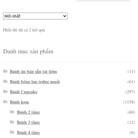
Hiển thị tất cả 2 kết quả
Danh mục sản phẩm
Bánh ăn bán sẵn tại tiệm
(11)
Bánh bông lan trứng muối
(61)
Bánh Cupcake
(297)
Bánh kem
(1158)
Bánh 2 tầng
(60)
Bánh 3 tầng
(12)
Bánh 4 tầng
(6)