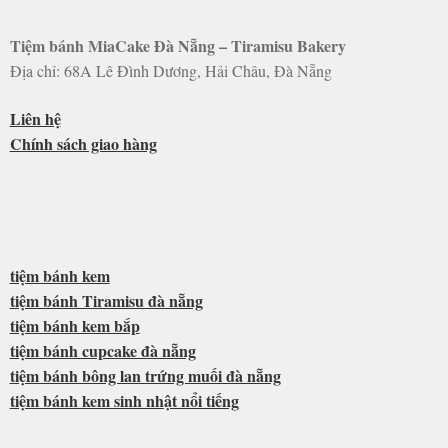
Tiệm bánh MiaCake Đà Nẵng – Tiramisu Bakery
Địa chỉ: 68A Lê Đình Dương, Hải Châu, Đà Nẵng
Liên hệ
Chính sách giao hàng
tiệm bánh kem
tiệm bánh Tiramisu đà nẵng
tiệm bánh kem bắp
tiệm bánh cupcake đà nẵng
tiệm bánh bông lan trứng muối đà nẵng
tiệm bánh kem sinh nhật nổi tiếng