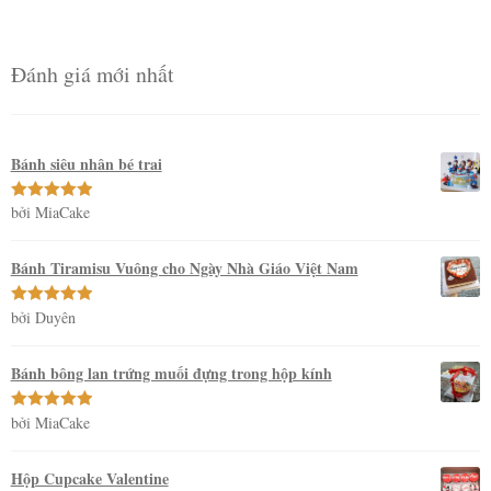
Đánh giá mới nhất
Bánh siêu nhân bé trai
bởi MiaCake
Được xếp
hạng
5
5
sao
Bánh Tiramisu Vuông cho Ngày Nhà Giáo Việt Nam
bởi Duyên
Được xếp
hạng
5
5
sao
Bánh bông lan trứng muối đựng trong hộp kính
bởi MiaCake
Được xếp
hạng
5
5
sao
Hộp Cupcake Valentine