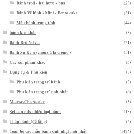
Bánh troll - hài hước - bựa
(23)
Bánh Vẽ hình - Mini - Bento cake
(81)
Mẫu bánh trung tính
(44)
bánh kẹo khác
(3)
Bánh Red Velvet
(21)
Bánh Su Kem (choux à la crème )
(51)
Các sản phẩm khác
(5)
Dụng cụ & Phụ kiện
(8)
Phụ kiện trang trí bánh
(3)
Phụ kiện trang trí sinh nhật
(6)
Mousse-Cheesecake
(3)
Set cup mix nhiều loại bánh
(18)
Tháp bánh (đế tầng)
(4)
Toàn bộ các mẫu bánh sinh nhật mới nhất
(1424)