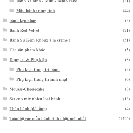
Bánh Vẽ hình - Mini - Bento cake
(81)
Mẫu bánh trung tính
(44)
bánh kẹo khác
(3)
Bánh Red Velvet
(21)
Bánh Su Kem (choux à la crème )
(51)
Các sản phẩm khác
(5)
Dụng cụ & Phụ kiện
(8)
Phụ kiện trang trí bánh
(3)
Phụ kiện trang trí sinh nhật
(6)
Mousse-Cheesecake
(3)
Set cup mix nhiều loại bánh
(18)
Tháp bánh (đế tầng)
(4)
Toàn bộ các mẫu bánh sinh nhật mới nhất
(1424)