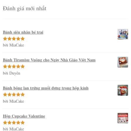
Đánh giá mới nhất
Bánh siêu nhân bé trai
bởi MiaCake
Được xếp
hạng
5
5
sao
Bánh Tiramisu Vuông cho Ngày Nhà Giáo Việt Nam
bởi Duyên
Được xếp
hạng
5
5
sao
Bánh bông lan trứng muối đựng trong hộp kính
bởi MiaCake
Được xếp
hạng
5
5
sao
Hộp Cupcake Valentine
bởi MiaCake
Được xếp