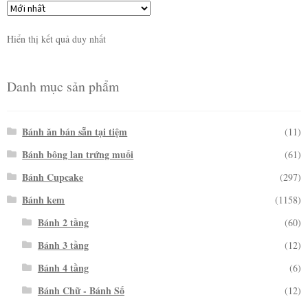
Hiển thị kết quả duy nhất
Danh mục sản phẩm
Bánh ăn bán sẵn tại tiệm
(11)
Bánh bông lan trứng muối
(61)
Bánh Cupcake
(297)
Bánh kem
(1158)
Bánh 2 tầng
(60)
Bánh 3 tầng
(12)
Bánh 4 tầng
(6)
Bánh Chữ - Bánh Số
(12)