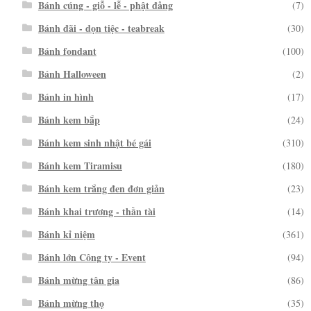
Bánh cúng - giỗ - lễ - phật đảng
(7)
Bánh đãi - dọn tiệc - teabreak
(30)
Bánh fondant
(100)
Bánh Halloween
(2)
Bánh in hình
(17)
Bánh kem bắp
(24)
Bánh kem sinh nhật bé gái
(310)
Bánh kem Tiramisu
(180)
Bánh kem trắng đen đơn giản
(23)
Bánh khai trương - thần tài
(14)
Bánh kỉ niệm
(361)
Bánh lớn Công ty - Event
(94)
Bánh mừng tân gia
(86)
Bánh mừng thọ
(35)