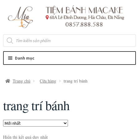
Đi
Chuyển
đến
đến
Điều
nội
hướng
dung
Tìm
kiếm
sản
phẩm
Danh mục
Trang chủ
Cửa hàng
trang trí bánh
trang trí bánh
Hiển thị kết quả duy nhất