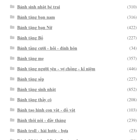
Bánh sinh nhật bé trai
(310)
Bánh tặng bạn nam
(316)
Bánh tặng bạn Nữ
(422)
Bánh tặng Bố
(227)
Bánh tầng cưới - hỏi - đính hôn
(34)
Bánh tặng mẹ
(357)
Bánh tặng người yêu - vợ chồng - kỉ niệm
(446)
Bánh tặng sếp
(227)
Bánh tặng sinh nhật
(852)
Bánh tặng thầy cô
(208)
Bánh tạo hình con vật - đồ vật
(103)
Bánh thôi nôi - đầy tháng
(239)
Bánh troll - hài hước - bựa
(23)