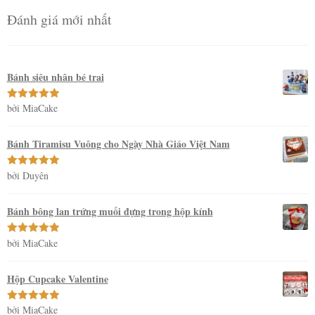
Đánh giá mới nhất
Bánh siêu nhân bé trai
bởi MiaCake
Được xếp
hạng
5
5
sao
Bánh Tiramisu Vuông cho Ngày Nhà Giáo Việt Nam
bởi Duyên
Được xếp
hạng
5
5
sao
Bánh bông lan trứng muối đựng trong hộp kính
bởi MiaCake
Được xếp
hạng
5
5
sao
Hộp Cupcake Valentine
bởi MiaCake
Được xếp