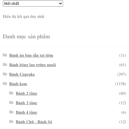
Hiển thị kết quả duy nhất
Danh mục sản phẩm
Bánh ăn bán sẵn tại tiệm
(11)
Bánh bông lan trứng muối
(61)
Bánh Cupcake
(297)
Bánh kem
(1158)
Bánh 2 tầng
(60)
Bánh 3 tầng
(12)
Bánh 4 tầng
(6)
Bánh Chữ - Bánh Số
(12)