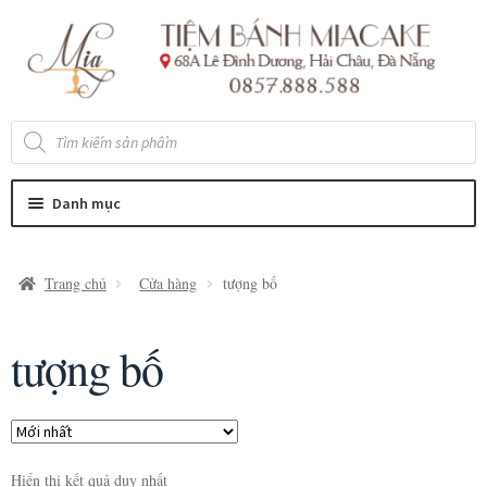
Đi
Chuyển
đến
đến
Điều
nội
hướng
dung
Tìm
kiếm
sản
phẩm
Danh mục
Trang chủ
Cửa hàng
tượng bố
tượng bố
Hiển thị kết quả duy nhất