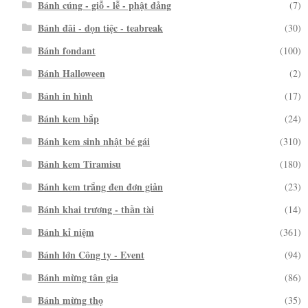
Bánh cúng - giỗ - lễ - phật đảng
(7)
Bánh đãi - dọn tiệc - teabreak
(30)
Bánh fondant
(100)
Bánh Halloween
(2)
Bánh in hình
(17)
Bánh kem bắp
(24)
Bánh kem sinh nhật bé gái
(310)
Bánh kem Tiramisu
(180)
Bánh kem trắng đen đơn giản
(23)
Bánh khai trương - thần tài
(14)
Bánh kỉ niệm
(361)
Bánh lớn Công ty - Event
(94)
Bánh mừng tân gia
(86)
Bánh mừng thọ
(35)