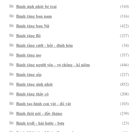
Bánh sinh nhật bé trai
(310)
Bánh tặng bạn nam
(316)
Bánh tặng bạn Nữ
(422)
Bánh tặng Bố
(227)
Bánh tầng cưới - hỏi - đính hôn
(34)
Bánh tặng mẹ
(357)
Bánh tặng người yêu - vợ chồng - kỉ niệm
(446)
Bánh tặng sếp
(227)
Bánh tặng sinh nhật
(852)
Bánh tặng thầy cô
(208)
Bánh tạo hình con vật - đồ vật
(103)
Bánh thôi nôi - đầy tháng
(239)
Bánh troll - hài hước - bựa
(23)