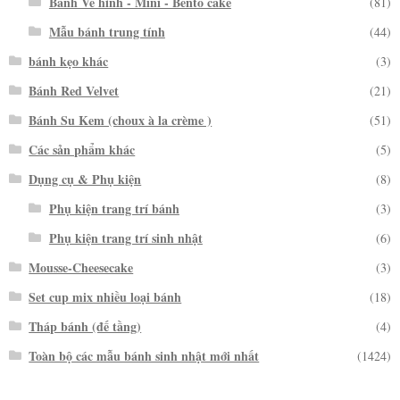
Bánh Vẽ hình - Mini - Bento cake
(81)
Mẫu bánh trung tính
(44)
bánh kẹo khác
(3)
Bánh Red Velvet
(21)
Bánh Su Kem (choux à la crème )
(51)
Các sản phẩm khác
(5)
Dụng cụ & Phụ kiện
(8)
Phụ kiện trang trí bánh
(3)
Phụ kiện trang trí sinh nhật
(6)
Mousse-Cheesecake
(3)
Set cup mix nhiều loại bánh
(18)
Tháp bánh (đế tầng)
(4)
Toàn bộ các mẫu bánh sinh nhật mới nhất
(1424)