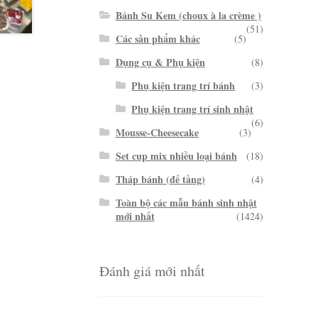
Bánh Su Kem (choux à la crème )
(51)
Các sản phẩm khác
(5)
Dụng cụ & Phụ kiện
(8)
Phụ kiện trang trí bánh
(3)
Phụ kiện trang trí sinh nhật
(6)
Mousse-Cheesecake
(3)
Set cup mix nhiều loại bánh
(18)
Tháp bánh (đế tầng)
(4)
Toàn bộ các mẫu bánh sinh nhật
mới nhất
(1424)
Đánh giá mới nhất