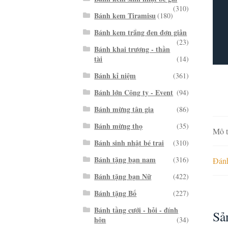
(310)
Bánh kem Tiramisu
(180)
Bánh kem trắng đen đơn giản
(23)
Bánh khai trương - thần
tài
(14)
Bánh kỉ niệm
(361)
Bánh lớn Công ty - Event
(94)
Bánh mừng tân gia
(86)
Bánh mừng thọ
(35)
Mô t
Bánh sinh nhật bé trai
(310)
Bánh tặng bạn nam
(316)
Đánh
Bánh tặng bạn Nữ
(422)
Bánh tặng Bố
(227)
Bánh tầng cưới - hỏi - đính
Sả
hôn
(34)