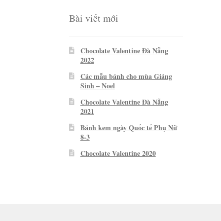
Bài viết mới
Chocolate Valentine Đà Nẵng
2022
Các mẫu bánh cho mùa Giáng
Sinh – Noel
Chocolate Valentine Đà Nẵng
2021
Bánh kem ngày Quốc tế Phụ Nữ
8-3
Chocolate Valentine 2020