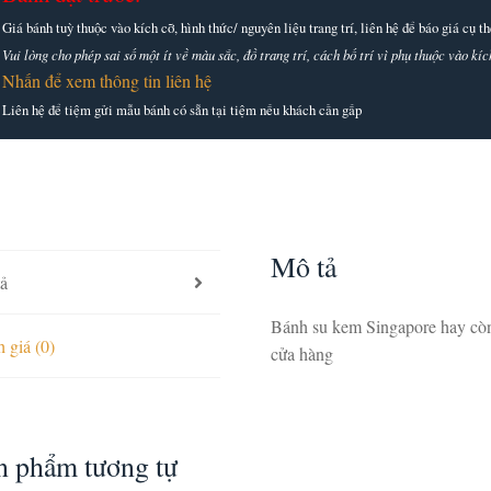
Giá bánh tuỳ thuộc vào kích cỡ, hình thức/ nguyên liệu trang trí, liên hệ để báo giá cụ 
Vui lòng cho phép sai số một ít về màu sắc, đồ trang trí, cách bố trí vì phụ thuộc vào k
Nhấn để xem thông tin liên hệ
Liên hệ để tiệm gửi mẫu bánh có sẵn tại tiệm nếu khách cần gấp
Mô tả
ả
Bánh su kem Singapore hay còn g
 giá (0)
cửa hàng
n phẩm tương tự