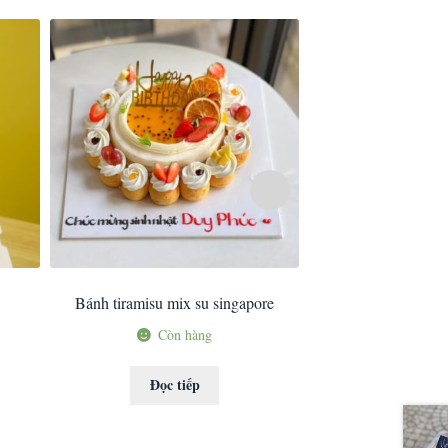
Bánh tiramisu mix su singapore
Bánh su singapore v
Còn hàng
Còn 
Đọc tiếp
Đọc ti