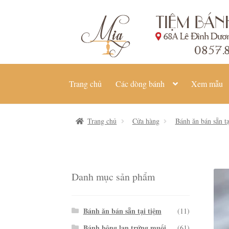
Đi
Chuyển
đến
đến
Điều
nội
hướng
dung
Trang chủ
Các dòng bánh
Xem mẫu
Trang chủ
Cửa hàng
Bánh ăn bán sẵn tạ
Danh mục sản phẩm
Bánh ăn bán sẵn tại tiệm
(11)
Bánh bông lan trứng muối
(61)