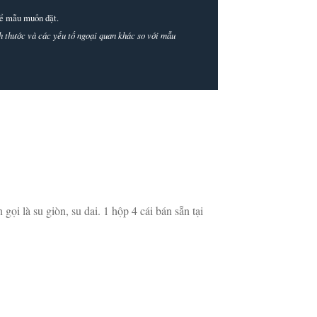
thể mẫu muốn đặt.
ích thước và các yếu tố ngoại quan khác so với mẫu
ọi là su giòn, su dai. 1 hộp 4 cái bán sẵn tại