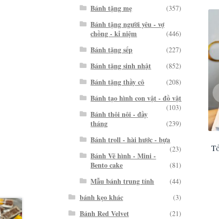
Bánh tặng mẹ
(357)
Bánh tặng người yêu - vợ
chồng - kỉ niệm
(446)
Bánh tặng sếp
(227)
Bánh tặng sinh nhật
(852)
Bánh tặng thầy cô
(208)
Bánh tạo hình con vật - đồ vật
(103)
Bánh thôi nôi - đầy
tháng
(239)
Bánh troll - hài hước - bựa
Tổ
(23)
Bánh Vẽ hình - Mini -
Bento cake
(81)
Mẫu bánh trung tính
(44)
bánh kẹo khác
(3)
Bánh Red Velvet
(21)