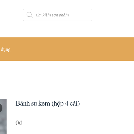
Tìm
kiếm
sản
phẩm
 dụng
Bánh su kem (hộp 4 cái)
0
₫