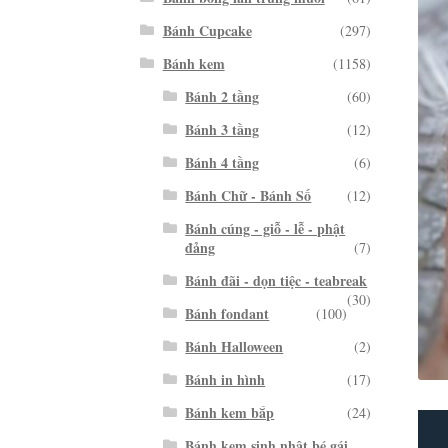
Bánh Cupcake
(297)
Bánh kem
(1158)
Bánh 2 tầng
(60)
Bánh 3 tầng
(12)
Bánh 4 tầng
(6)
Bánh Chữ - Bánh Số
(12)
Bánh cúng - giỗ - lễ - phật
đảng
(7)
Bánh đãi - dọn tiệc - teabreak
(30)
Bánh fondant
(100)
Bánh Halloween
(2)
Bánh in hình
(17)
Bánh kem bắp
(24)
Bánh kem sinh nhật bé gái