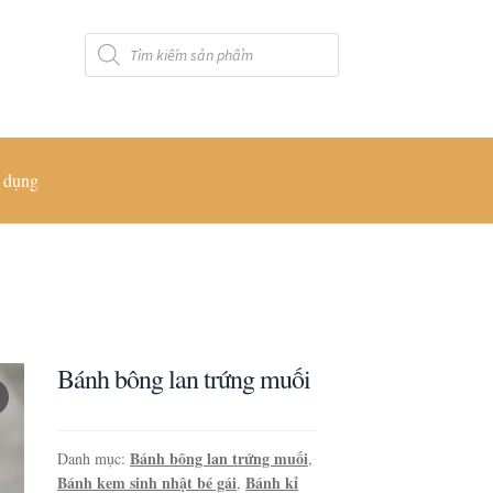
Tìm
kiếm
sản
phẩm
 dụng
Bánh bông lan trứng muối
Bánh bông lan trứng muối
Danh mục:
,
Bánh kem sinh nhật bé gái
Bánh kỉ
,