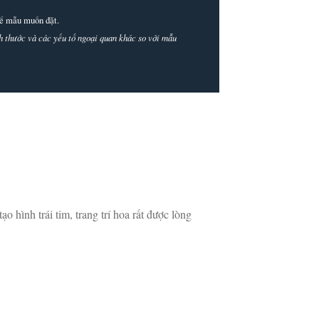
thể mẫu muốn đặt.
ích thước và các yếu tố ngoại quan khác so với mẫu
 hình trái tim, trang trí hoa rất được lòng