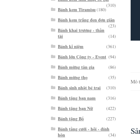
(310)
Bánh kem Tiramisu
(180)
Bánh kem trắng đen đơn giản
(23)
Bánh khai trương - thần
tài
(14)
Bánh kỉ niệm
(361)
Bánh lớn Công ty - Event
(94)
Bánh mừng tân gia
(86)
Bánh mừng thọ
(35)
Mô t
Bánh sinh nhật bé trai
(310)
Bánh tặng bạn nam
(316)
Bánh tặng bạn Nữ
(422)
Bánh tặng Bố
(227)
Sả
Bánh tầng cưới - hỏi - đính
hôn
(34)