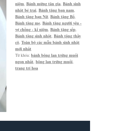
niệm
Bánh mừng tân gia
Bánh sinh
,
,
nhật bé trai
Bánh tặng bạn nam
,
,
Bánh tặng bạn Nữ
Bánh tặng Bố
,
,
Bánh tặng mẹ
Bánh tặng người yêu -
,
vợ chồng - kỉ niệm
Bánh tặng sếp
,
,
Bánh tặng sinh nhật
Bánh tặng thầy
,
cô
Toàn bộ các mẫu bánh sinh nhật
,
mới nhất
bánh bông lan trứng muối
Từ khóa:
ngon nhất
bông lan trứng muối
,
,
trang trí hoa