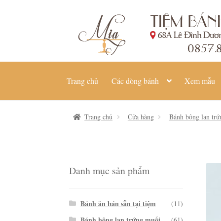
Đi
Chuyển
đến
đến
Điều
nội
hướng
dung
Trang chủ
Các dòng bánh
Xem mẫu
Trang chủ
Cửa hàng
Bánh bông lan tr
Danh mục sản phẩm
Bánh ăn bán sẵn tại tiệm
(11)
Bánh bông lan trứng muối
(61)