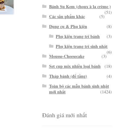
Bánh Su Kem (choux à la crème )
(51)
Các sản phẩm khác
(5)
Dụng cụ & Phụ kiện
(8)
Phụ kiện trang trí bánh
(3)
Phụ kiện trang trí sinh nhật
(6)
Mousse-Cheesecake
(3)
Set cup mix nhiều loại bánh
(18)
Tháp bánh (đế tầng)
(4)
Toàn bộ các mẫu bánh sinh nhật
mới nhất
(1424)
Đánh giá mới nhất