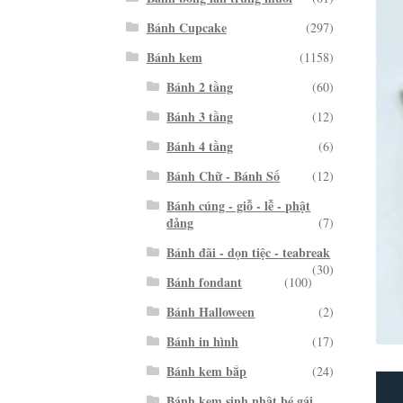
Bánh Cupcake
(297)
Bánh kem
(1158)
Bánh 2 tầng
(60)
Bánh 3 tầng
(12)
Bánh 4 tầng
(6)
Bánh Chữ - Bánh Số
(12)
Bánh cúng - giỗ - lễ - phật
đảng
(7)
Bánh đãi - dọn tiệc - teabreak
(30)
Bánh fondant
(100)
Bánh Halloween
(2)
Bánh in hình
(17)
Bánh kem bắp
(24)
Bánh kem sinh nhật bé gái