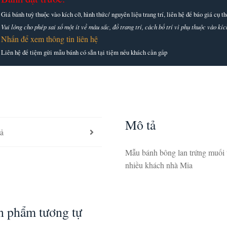
Giá bánh tuỳ thuộc vào kích cỡ, hình thức/ nguyên liệu trang trí, liên hệ để báo giá cụ 
Vui lòng cho phép sai số một ít về màu sắc, đồ trang trí, cách bố trí vì phụ thuộc vào k
Nhấn để xem thông tin liên hệ
Liên hệ để tiệm gửi mẫu bánh có sẵn tại tiệm nếu khách cần gấp
Mô tả
ả
Mẫu bánh bông lan trứng muối tạo
nhiều khách nhà Mia
n phẩm tương tự