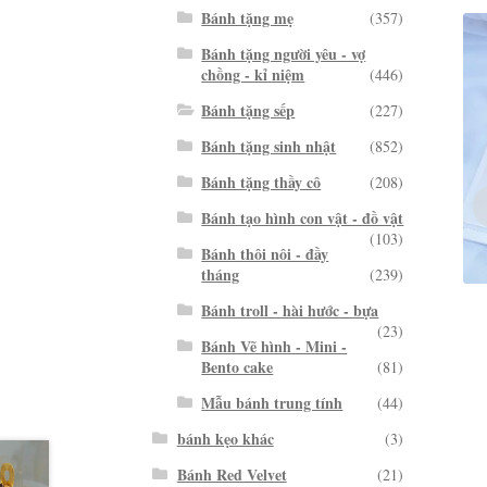
Bánh tặng mẹ
(357)
Bánh tặng người yêu - vợ
chồng - kỉ niệm
(446)
Bánh tặng sếp
(227)
Bánh tặng sinh nhật
(852)
Bánh tặng thầy cô
(208)
Bánh tạo hình con vật - đồ vật
(103)
Bánh thôi nôi - đầy
tháng
(239)
Bánh troll - hài hước - bựa
(23)
Bánh Vẽ hình - Mini -
Bento cake
(81)
Mẫu bánh trung tính
(44)
bánh kẹo khác
(3)
Bánh Red Velvet
(21)