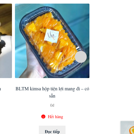
h
BLTM kimsa hộp tiện lợi mang đi – có
Bánh ke
sẵn
Còn 
0
₫
Đọc ti
Hết hàng
Đọc tiếp