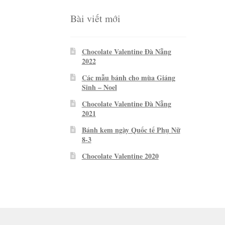
Bài viết mới
Chocolate Valentine Đà Nẵng
2022
Các mẫu bánh cho mùa Giáng
Sinh – Noel
Chocolate Valentine Đà Nẵng
2021
Bánh kem ngày Quốc tế Phụ Nữ
8-3
Chocolate Valentine 2020