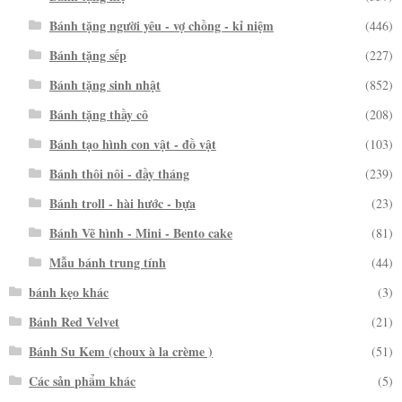
Bánh tặng người yêu - vợ chồng - kỉ niệm
(446)
Bánh tặng sếp
(227)
Bánh tặng sinh nhật
(852)
Bánh tặng thầy cô
(208)
Bánh tạo hình con vật - đồ vật
(103)
Bánh thôi nôi - đầy tháng
(239)
Bánh troll - hài hước - bựa
(23)
Bánh Vẽ hình - Mini - Bento cake
(81)
Mẫu bánh trung tính
(44)
bánh kẹo khác
(3)
Bánh Red Velvet
(21)
Bánh Su Kem (choux à la crème )
(51)
Các sản phẩm khác
(5)