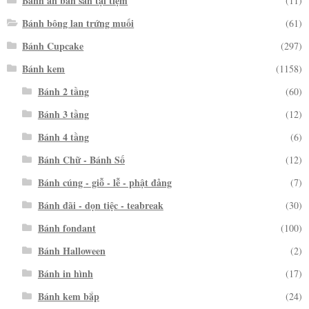
Bánh ăn bán sẵn tại tiệm
(11)
Bánh bông lan trứng muối
(61)
Bánh Cupcake
(297)
Bánh kem
(1158)
Bánh 2 tầng
(60)
Bánh 3 tầng
(12)
Bánh 4 tầng
(6)
Bánh Chữ - Bánh Số
(12)
Bánh cúng - giỗ - lễ - phật đảng
(7)
Bánh đãi - dọn tiệc - teabreak
(30)
Bánh fondant
(100)
Bánh Halloween
(2)
Bánh in hình
(17)
Bánh kem bắp
(24)