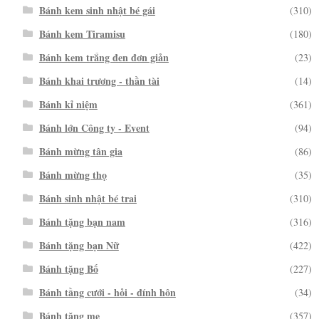
Bánh kem sinh nhật bé gái
(310)
Bánh kem Tiramisu
(180)
Bánh kem trắng đen đơn giản
(23)
Bánh khai trương - thần tài
(14)
Bánh kỉ niệm
(361)
Bánh lớn Công ty - Event
(94)
Bánh mừng tân gia
(86)
Bánh mừng thọ
(35)
Bánh sinh nhật bé trai
(310)
Bánh tặng bạn nam
(316)
Bánh tặng bạn Nữ
(422)
Bánh tặng Bố
(227)
Bánh tầng cưới - hỏi - đính hôn
(34)
Bánh tặng mẹ
(357)