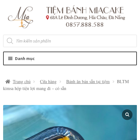
Đi
Chuyển
đến
đến
Điều
nội
hướng
dung
Tìm
kiếm
sản
phẩm
Danh mục
Trang chủ
Cửa hàng
Bánh ăn bán sẵn tại tiệm
BLTM
kimsa hộp tiện lợi mang đi – có sẵn