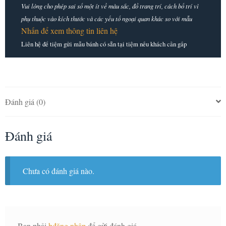
Vui lòng cho phép sai số một ít về màu sắc, đồ trang trí, cách bố trí vì
phụ thuộc vào kích thước và các yếu tố ngoại quan khác so với mẫu
Nhấn để xem thông tin liên hệ
Liên hệ để tiệm gửi mẫu bánh có sẵn tại tiệm nếu khách cần gấp
Đánh giá (0)
Đánh giá
Chưa có đánh giá nào.
Bạn phải
bđăng nhập
để gửi đánh giá.