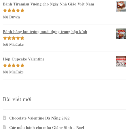
sao
Bánh Tiramisu Vuông cho Ngày Nhà Giáo Việt Nam
bởi Duyên
Được xếp
hạng
5
5
sao
Bánh bông lan trứng muối đựng trong hộp kính
bởi MiaCake
Được xếp
hạng
5
5
sao
Hộp Cupcake Valentine
bởi MiaCake
Được xếp
hạng
5
5
sao
Bài viết mới
Chocolate Valentine Đà Nẵng 2022
Các mẫu bánh cho mùa Giáng Sinh – Noel