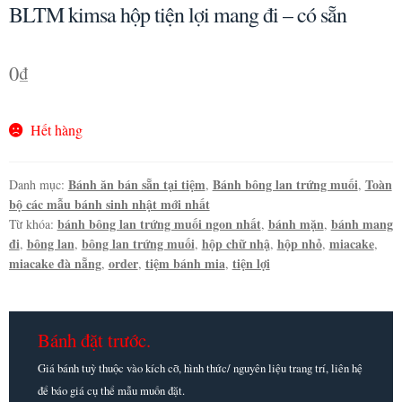
BLTM kimsa hộp tiện lợi mang đi – có sẵn
0
₫
Hết hàng
Bánh ăn bán sẵn tại tiệm
Bánh bông lan trứng muối
Toàn
Danh mục:
,
,
bộ các mẫu bánh sinh nhật mới nhất
bánh bông lan trứng muối ngon nhất
bánh mặn
bánh mang
Từ khóa:
,
,
đi
bông lan
bông lan trứng muối
hộp chữ nhậ
hộp nhỏ
miacake
,
,
,
,
,
,
miacake đà nẵng
order
tiệm bánh mia
tiện lợi
,
,
,
Bánh đặt trước.
Giá bánh tuỳ thuộc vào kích cỡ, hình thức/ nguyên liệu trang trí, liên hệ
để báo giá cụ thể mẫu muốn đặt.