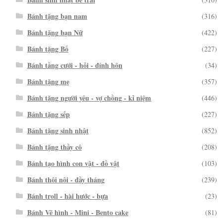
Bánh tặng bạn nam
(316)
Bánh tặng bạn Nữ
(422)
Bánh tặng Bố
(227)
Bánh tầng cưới - hỏi - đính hôn
(34)
Bánh tặng mẹ
(357)
Bánh tặng người yêu - vợ chồng - kỉ niệm
(446)
Bánh tặng sếp
(227)
Bánh tặng sinh nhật
(852)
Bánh tặng thầy cô
(208)
Bánh tạo hình con vật - đồ vật
(103)
Bánh thôi nôi - đầy tháng
(239)
Bánh troll - hài hước - bựa
(23)
Bánh Vẽ hình - Mini - Bento cake
(81)