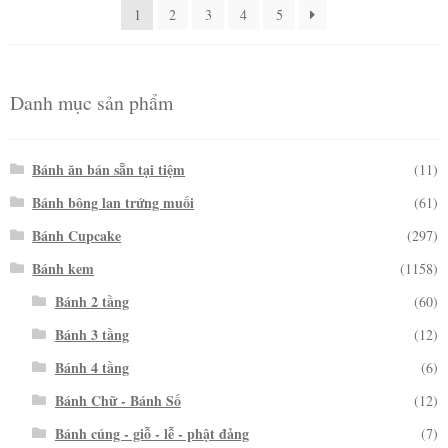
1
2
3
4
5
Danh mục sản phẩm
Bánh ăn bán sẵn tại tiệm
(11)
Bánh bông lan trứng muối
(61)
Bánh Cupcake
(297)
Bánh kem
(1158)
Bánh 2 tầng
(60)
Bánh 3 tầng
(12)
Bánh 4 tầng
(6)
Bánh Chữ - Bánh Số
(12)
Bánh cúng - giỗ - lễ - phật đảng
(7)