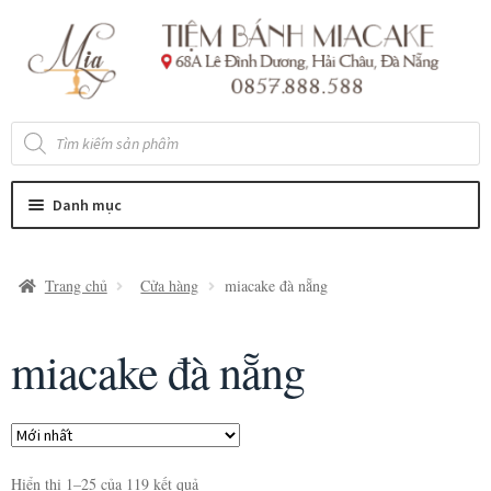
Đi
Chuyển
đến
đến
Điều
nội
hướng
dung
Tìm
kiếm
sản
phẩm
Danh mục
Trang chủ
Cửa hàng
miacake đà nẵng
miacake đà nẵng
Hiển thị 1–25 của 119 kết quả