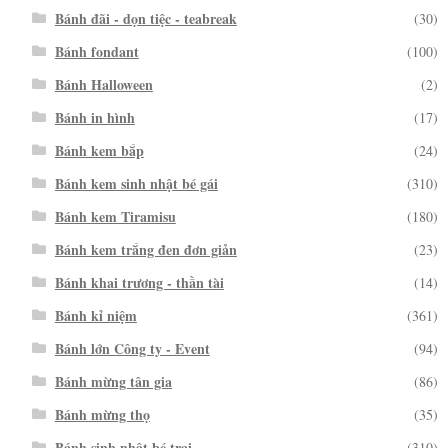
Bánh đãi - dọn tiệc - teabreak
(30)
Bánh fondant
(100)
Bánh Halloween
(2)
Bánh in hình
(17)
Bánh kem bắp
(24)
Bánh kem sinh nhật bé gái
(310)
Bánh kem Tiramisu
(180)
Bánh kem trắng đen đơn giản
(23)
Bánh khai trương - thần tài
(14)
Bánh kỉ niệm
(361)
Bánh lớn Công ty - Event
(94)
Bánh mừng tân gia
(86)
Bánh mừng thọ
(35)
Bánh sinh nhật bé trai
(310)