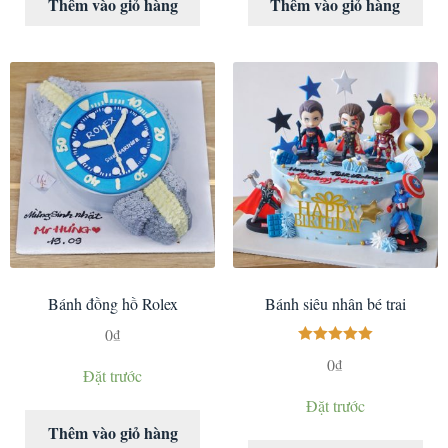
Thêm vào giỏ hàng
Thêm vào giỏ hàng
Bánh đồng hồ Rolex
Bánh siêu nhân bé trai
0
₫
Được xếp
0
₫
Đặt trước
hạng
5.00
5
sao
Đặt trước
Thêm vào giỏ hàng