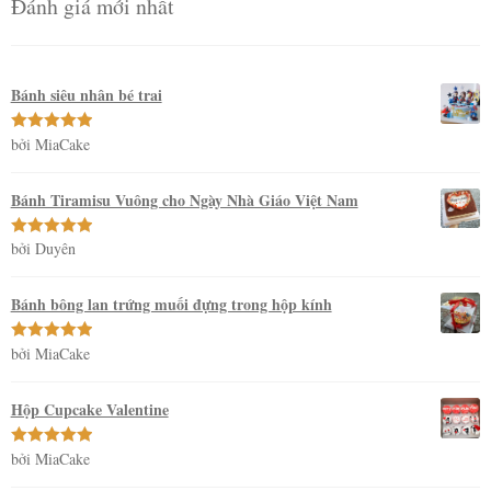
Đánh giá mới nhất
Bánh siêu nhân bé trai
bởi MiaCake
Được xếp
hạng
5
5
sao
Bánh Tiramisu Vuông cho Ngày Nhà Giáo Việt Nam
bởi Duyên
Được xếp
hạng
5
5
sao
Bánh bông lan trứng muối đựng trong hộp kính
bởi MiaCake
Được xếp
hạng
5
5
sao
Hộp Cupcake Valentine
bởi MiaCake
Được xếp
hạng
5
5