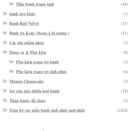
Mẫu bánh trung tính
(44)
bánh kẹo khác
(3)
Bánh Red Velvet
(21)
Bánh Su Kem (choux à la crème )
(51)
Các sản phẩm khác
(5)
Dụng cụ & Phụ kiện
(8)
Phụ kiện trang trí bánh
(3)
Phụ kiện trang trí sinh nhật
(6)
Mousse-Cheesecake
(3)
Set cup mix nhiều loại bánh
(18)
Tháp bánh (đế tầng)
(4)
Toàn bộ các mẫu bánh sinh nhật mới nhất
(1424)