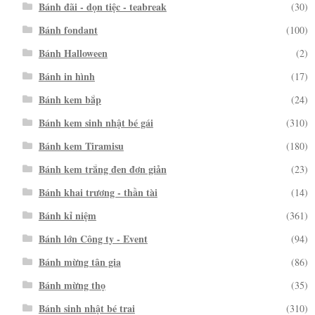
Bánh đãi - dọn tiệc - teabreak
(30)
Bánh fondant
(100)
Bánh Halloween
(2)
Bánh in hình
(17)
Bánh kem bắp
(24)
Bánh kem sinh nhật bé gái
(310)
Bánh kem Tiramisu
(180)
Bánh kem trắng đen đơn giản
(23)
Bánh khai trương - thần tài
(14)
Bánh kỉ niệm
(361)
Bánh lớn Công ty - Event
(94)
Bánh mừng tân gia
(86)
Bánh mừng thọ
(35)
Bánh sinh nhật bé trai
(310)