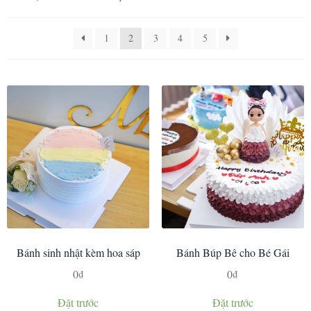
1
2
3
4
5
Bánh sinh nhật kèm hoa sáp
Bánh Búp Bê cho Bé Gái
0
₫
0
₫
Đặt trước
Đặt trước