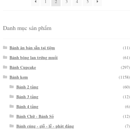
1
2
3
4
5
Danh mục sản phẩm
Bánh ăn bán sẵn tại tiệm
(11)
Bánh bông lan trứng muối
(61)
Bánh Cupcake
(297)
Bánh kem
(1158)
Bánh 2 tầng
(60)
Bánh 3 tầng
(12)
Bánh 4 tầng
(6)
Bánh Chữ - Bánh Số
(12)
Bánh cúng - giỗ - lễ - phật đảng
(7)