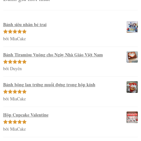
Bánh siêu nhân bé trai
bởi MiaCake
Được xếp
hạng
5
5
sao
Bánh Tiramisu Vuông cho Ngày Nhà Giáo Việt Nam
bởi Duyên
Được xếp
hạng
5
5
sao
Bánh bông lan trứng muối đựng trong hộp kính
bởi MiaCake
Được xếp
hạng
5
5
sao
Hộp Cupcake Valentine
bởi MiaCake
Được xếp
hạng
5
5