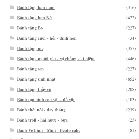
Bánh tặng bạn nam
(316)
Bánh tặng bạn Nữ
(422)
Bánh tặng Bố
(227)
Bánh tầng cưới - hỏi - đính hôn
(34)
Bánh tặng mẹ
(357)
Bánh tặng người yêu - vợ chồng - kỉ niệm
(446)
Bánh tặng sếp
(227)
Bánh tặng sinh nhật
(852)
Bánh tặng thầy cô
(208)
Bánh tạo hình con vật - đồ vật
(103)
Bánh thôi nôi - đầy tháng
(239)
Bánh troll - hài hước - bựa
(23)
Bánh Vẽ hình - Mini - Bento cake
(81)