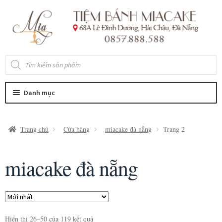
Đi
Chuyển
đến
đến
Điều
nội
hướng
dung
Tìm
kiếm
sản
phẩm
Danh mục
Trang chủ
Cửa hàng
miacake đà nẵng
Trang 2
miacake đà nẵng
Hiển thị 26–50 của 119 kết quả