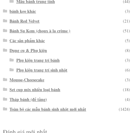
Mẫu bánh trung tính
(44)
bánh kẹo khác
(3)
Bánh Red Velvet
(21)
Bánh Su Kem (choux à la crème )
(51)
Các sản phẩm khác
(5)
Dụng cụ & Phụ kiện
(8)
Phụ kiện trang trí bánh
(3)
Phụ kiện trang trí sinh nhật
(6)
Mousse-Cheesecake
(3)
Set cup mix nhiều loại bánh
(18)
Tháp bánh (đế tầng)
(4)
Toàn bộ các mẫu bánh sinh nhật mới nhất
(1424)
Đánh giá mới nhất