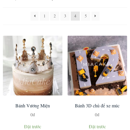
1
2
3
4
5
Bánh Vương Miện
Bánh 3D chủ để xe múc
0
₫
0
₫
Đặt trước
Đặt trước