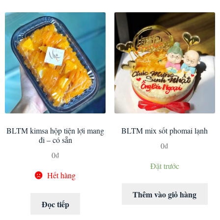
BLTM kimsa hộp tiện lợi mang
BLTM mix sốt phomai lạnh
đi – có sẵn
0
₫
0
₫
Đặt trước
Hết hàng
Thêm vào giỏ hàng
Đọc tiếp