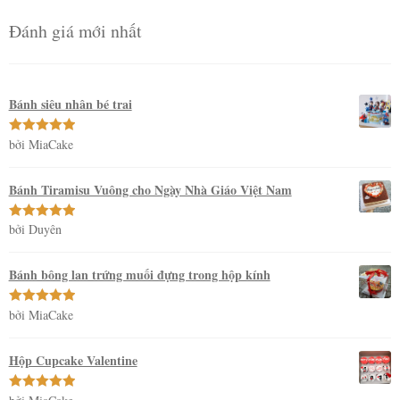
Đánh giá mới nhất
Bánh siêu nhân bé trai
bởi MiaCake
Được xếp
hạng
5
5
sao
Bánh Tiramisu Vuông cho Ngày Nhà Giáo Việt Nam
bởi Duyên
Được xếp
hạng
5
5
sao
Bánh bông lan trứng muối đựng trong hộp kính
bởi MiaCake
Được xếp
hạng
5
5
sao
Hộp Cupcake Valentine
Được xếp