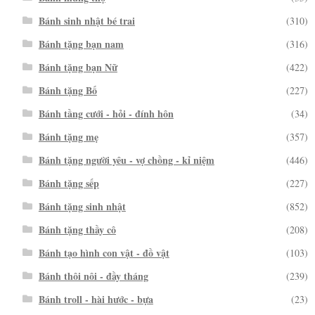
Bánh sinh nhật bé trai
(310)
Bánh tặng bạn nam
(316)
Bánh tặng bạn Nữ
(422)
Bánh tặng Bố
(227)
Bánh tầng cưới - hỏi - đính hôn
(34)
Bánh tặng mẹ
(357)
Bánh tặng người yêu - vợ chồng - kỉ niệm
(446)
Bánh tặng sếp
(227)
Bánh tặng sinh nhật
(852)
Bánh tặng thầy cô
(208)
Bánh tạo hình con vật - đồ vật
(103)
Bánh thôi nôi - đầy tháng
(239)
Bánh troll - hài hước - bựa
(23)