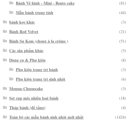
Bánh Vẽ hình - Mini - Bento cake
(81)
Mẫu bánh trung tính
(44)
bánh kẹo khác
(3)
Bánh Red Velvet
(21)
Bánh Su Kem (choux à la crème )
(51)
Các sản phẩm khác
(5)
Dụng cụ & Phụ kiện
(8)
Phụ kiện trang trí bánh
(3)
Phụ kiện trang trí sinh nhật
(6)
Mousse-Cheesecake
(3)
Set cup mix nhiều loại bánh
(18)
Tháp bánh (đế tầng)
(4)
Toàn bộ các mẫu bánh sinh nhật mới nhất
(1424)