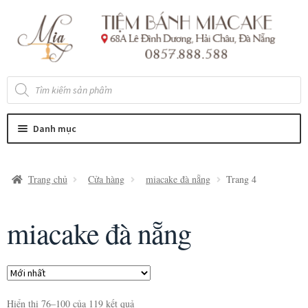
Đi
Chuyển
đến
đến
Điều
nội
hướng
dung
Tìm
kiếm
sản
phẩm
Danh mục
Trang chủ
Cửa hàng
miacake đà nẵng
Trang 4
miacake đà nẵng
Hiển thị 76–100 của 119 kết quả