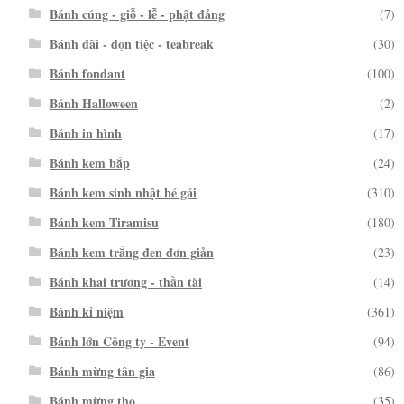
Bánh cúng - giỗ - lễ - phật đảng
(7)
Bánh đãi - dọn tiệc - teabreak
(30)
Bánh fondant
(100)
Bánh Halloween
(2)
Bánh in hình
(17)
Bánh kem bắp
(24)
Bánh kem sinh nhật bé gái
(310)
Bánh kem Tiramisu
(180)
Bánh kem trắng đen đơn giản
(23)
Bánh khai trương - thần tài
(14)
Bánh kỉ niệm
(361)
Bánh lớn Công ty - Event
(94)
Bánh mừng tân gia
(86)
Bánh mừng thọ
(35)