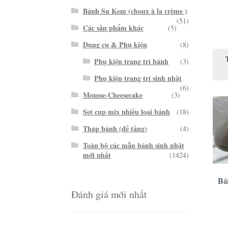
Bánh Su Kem (choux à la crème )
(51)
Các sản phẩm khác
(5)
Dụng cụ & Phụ kiện
(8)
Phụ kiện trang trí bánh
(3)
Phụ kiện trang trí sinh nhật
(6)
Mousse-Cheesecake
(3)
Set cup mix nhiều loại bánh
(18)
Tháp bánh (đế tầng)
(4)
Toàn bộ các mẫu bánh sinh nhật
mới nhất
(1424)
Bá
Đánh giá mới nhất