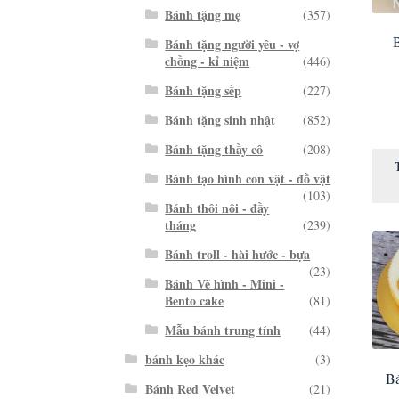
Bánh tặng mẹ
(357)
B
Bánh tặng người yêu - vợ
chồng - kỉ niệm
(446)
Bánh tặng sếp
(227)
Bánh tặng sinh nhật
(852)
Bánh tặng thầy cô
(208)
Bánh tạo hình con vật - đồ vật
(103)
Bánh thôi nôi - đầy
tháng
(239)
Bánh troll - hài hước - bựa
(23)
Bánh Vẽ hình - Mini -
Bento cake
(81)
Mẫu bánh trung tính
(44)
bánh kẹo khác
(3)
B
Bánh Red Velvet
(21)