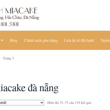
Blog
Chính sách giao hàng
Liên hệ & đặt bánh
Tuyển
Trang 3
iacake đà nẵng
Hiển thị 51–75 của 119 kết quả