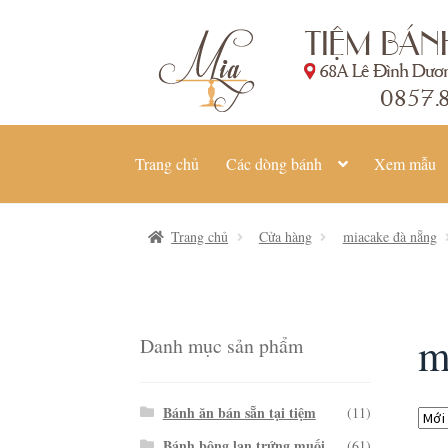
Đi
Chuyển
đến
đến
Điều
nội
hướng
dung
Trang chủ
Các dòng bánh
Xem mẫu
Trang chủ
Cửa hàng
miacake đà nẵng
m
Danh mục sản phẩm
Bánh ăn bán sẵn tại tiệm
(11)
Bánh bông lan trứng muối
(61)