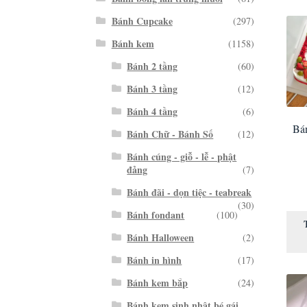
Bánh Cupcake
(297)
Bánh kem
(1158)
Bánh 2 tầng
(60)
Bánh 3 tầng
(12)
Bánh 4 tầng
(6)
Bán
Bánh Chữ - Bánh Số
(12)
Bánh cúng - giỗ - lễ - phật
đảng
(7)
Bánh đãi - dọn tiệc - teabreak
(30)
Bánh fondant
(100)
Bánh Halloween
(2)
Bánh in hình
(17)
Bánh kem bắp
(24)
Bánh kem sinh nhật bé gái