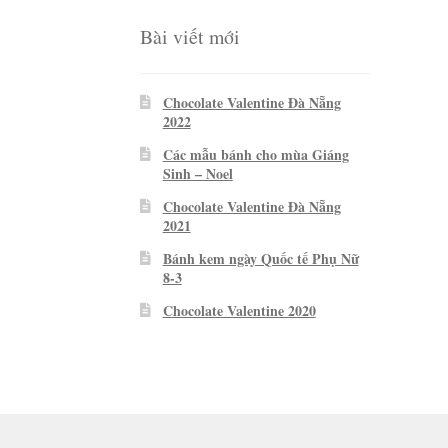
Bài viết mới
Chocolate Valentine Đà Nẵng
2022
Các mẫu bánh cho mùa Giáng
Sinh – Noel
Chocolate Valentine Đà Nẵng
2021
Bánh kem ngày Quốc tế Phụ Nữ
8-3
Chocolate Valentine 2020