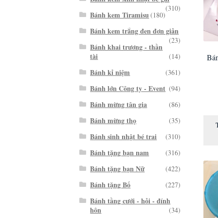
(310)
Bánh kem Tiramisu
(180)
Bánh kem trắng đen đơn giản
(23)
Bánh khai trương - thần
tài
(14)
Bá
Bánh kỉ niệm
(361)
Bánh lớn Công ty - Event
(94)
Bánh mừng tân gia
(86)
Bánh mừng thọ
(35)
Bánh sinh nhật bé trai
(310)
Bánh tặng bạn nam
(316)
Bánh tặng bạn Nữ
(422)
Bánh tặng Bố
(227)
Bánh tầng cưới - hỏi - đính
hôn
(34)