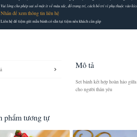
Vui lòng cho phép sai số một ít về màu sắc, đồ trang trí, cách bố trí vì phụ thuộc vào k
Nhấn để xem thông tin liên hệ
Liên hệ để tiệm gửi mẫu bánh có sẵn tại tiệm nếu khách cần gấp
Mô tả
ả
Set bánh kết hợp hoàn hảo giữ
cho người thân yêu
n phẩm tương tự