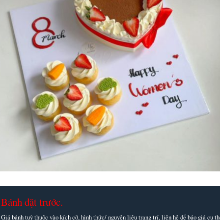
Bánh đặt trước.
Giá bánh tuỳ thuộc vào kích cỡ, hình thức/ nguyên liệu trang trí, liên hệ để báo giá cụ 