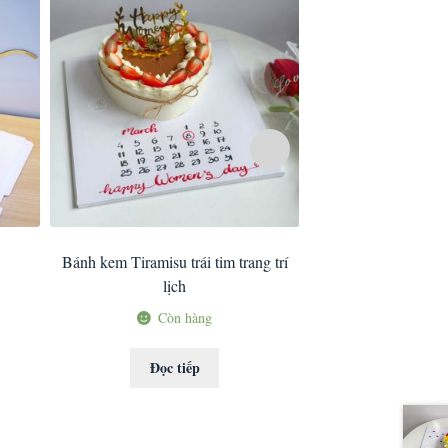
Bánh kem Tiramisu trái tim trang trí
Bánh kem Tiram
lịch
Còn 
Còn hàng
Đọc ti
Đọc tiếp