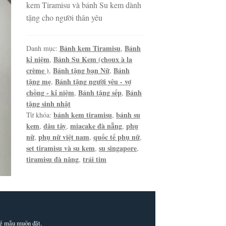
kem Tiramisu và bánh Su kem dành
tặng cho người thân yêu
Bánh kem Tiramisu
Bánh
Danh mục:
,
kỉ niệm
Bánh Su Kem (choux à la
,
crème )
Bánh tặng bạn Nữ
Bánh
,
,
tặng mẹ
Bánh tặng người yêu - vợ
,
chồng - kỉ niệm
Bánh tặng sếp
Bánh
,
,
tặng sinh nhật
bánh kem tiramisu
bánh su
Từ khóa:
,
kem
dâu tây
miacake đà nẵng
phụ
,
,
,
nữ
phụ nữ việt nam
quốc tế phụ nữ
,
,
,
set tiramisu và su kem
su singapore
,
,
tiramisu đà năng
trái tim
,
thể mẫu muốn đặt.