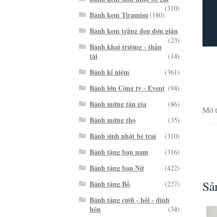
(310)
Bánh kem Tiramisu
(180)
Bánh kem trắng đen đơn giản
(23)
Bánh khai trương - thần
tài
(14)
Bánh kỉ niệm
(361)
Bánh lớn Công ty - Event
(94)
Bánh mừng tân gia
(86)
Mô t
Bánh mừng thọ
(35)
Bánh sinh nhật bé trai
(310)
Bánh tặng bạn nam
(316)
Bánh tặng bạn Nữ
(422)
Sả
Bánh tặng Bố
(227)
Bánh tầng cưới - hỏi - đính
hôn
(34)