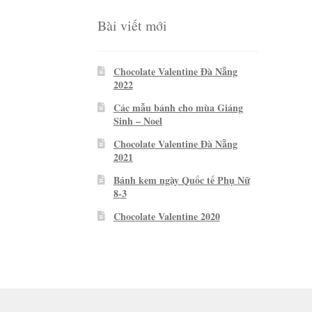
Bài viết mới
Chocolate Valentine Đà Nẵng
2022
Các mẫu bánh cho mùa Giáng
Sinh – Noel
Chocolate Valentine Đà Nẵng
2021
Bánh kem ngày Quốc tế Phụ Nữ
8-3
Chocolate Valentine 2020