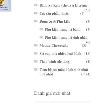
Bánh Su Kem (choux à la crème )
(51)
Các sản phẩm khác
(5)
Dụng cụ & Phụ kiện
(8)
Phụ kiện trang trí bánh
(3)
Phụ kiện trang trí sinh nhật
(6)
Mousse-Cheesecake
(3)
Set cup mix nhiều loại bánh
(18)
Tháp bánh (đế tầng)
(4)
Toàn bộ các mẫu bánh sinh nhật
mới nhất
(1424)
Đánh giá mới nhất