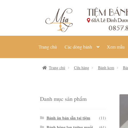
Đi
Chuyển
đến
đến
Điều
nội
hướng
dung
Trang chủ
Các dòng bánh
Xem mẫu
Trang chủ
Cửa hàng
Bánh kem
Bá
Danh mục sản phẩm
Bánh ăn bán sẵn tại tiệm
(11)
Bánh bông lan trứng muối
(61)