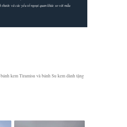
ích thước và các yếu tố ngoại quan khác so với mẫu
a bánh kem Tiramisu và bánh Su kem dành tặng