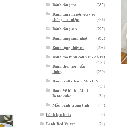
Bánh tặng mẹ
(357)
Bánh tặng người yêu - vợ
chồng - kỉ niệm
(446)
Bánh tặng sếp
(227)
Bánh tặng sinh nhật
(852)
Bánh tặng thầy cô
(208)
Bánh tạo hình con vật - đồ vật
(103)
Bánh thôi nôi - đầy
tháng
(239)
Bánh troll - hài hước - bựa
(23)
Bánh Vẽ hình - Mini -
Bento cake
(81)
Mẫu bánh trung tính
(44)
bánh kẹo khác
(3)
Bánh Red Velvet
(21)