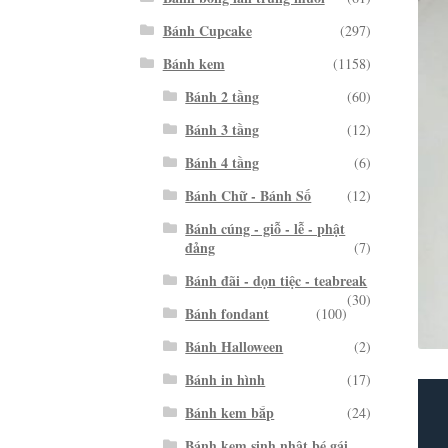
Bánh Cupcake
(297)
Bánh kem
(1158)
Bánh 2 tầng
(60)
Bánh 3 tầng
(12)
Bánh 4 tầng
(6)
Bánh Chữ - Bánh Số
(12)
Bánh cúng - giỗ - lễ - phật
đảng
(7)
Bánh đãi - dọn tiệc - teabreak
(30)
Bánh fondant
(100)
Bánh Halloween
(2)
Bánh in hình
(17)
Bánh kem bắp
(24)
Bánh kem sinh nhật bé gái