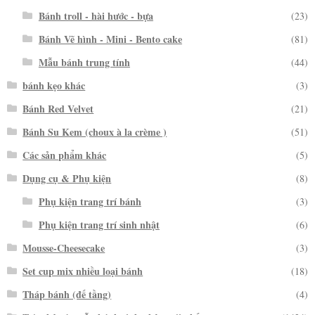
Bánh troll - hài hước - bựa
(23)
Bánh Vẽ hình - Mini - Bento cake
(81)
Mẫu bánh trung tính
(44)
bánh kẹo khác
(3)
Bánh Red Velvet
(21)
Bánh Su Kem (choux à la crème )
(51)
Các sản phẩm khác
(5)
Dụng cụ & Phụ kiện
(8)
Phụ kiện trang trí bánh
(3)
Phụ kiện trang trí sinh nhật
(6)
Mousse-Cheesecake
(3)
Set cup mix nhiều loại bánh
(18)
Tháp bánh (đế tầng)
(4)