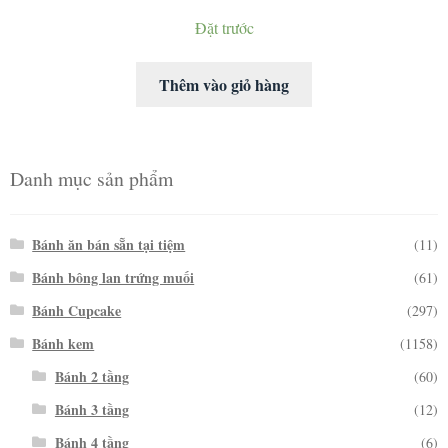
Đặt trước
Thêm vào giỏ hàng
Danh mục sản phẩm
Bánh ăn bán sẵn tại tiệm
(11)
Bánh bông lan trứng muối
(61)
Bánh Cupcake
(297)
Bánh kem
(1158)
Bánh 2 tầng
(60)
Bánh 3 tầng
(12)
Bánh 4 tầng
(6)