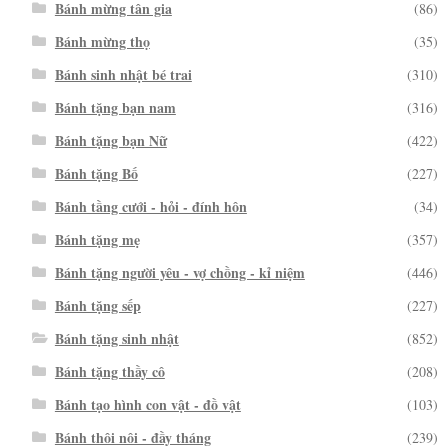
Bánh mừng tân gia
(86)
Bánh mừng thọ
(35)
Bánh sinh nhật bé trai
(310)
Bánh tặng bạn nam
(316)
Bánh tặng bạn Nữ
(422)
Bánh tặng Bố
(227)
Bánh tầng cưới - hỏi - đính hôn
(34)
Bánh tặng mẹ
(357)
Bánh tặng người yêu - vợ chồng - kỉ niệm
(446)
Bánh tặng sếp
(227)
Bánh tặng sinh nhật
(852)
Bánh tặng thầy cô
(208)
Bánh tạo hình con vật - đồ vật
(103)
Bánh thôi nôi - đầy tháng
(239)