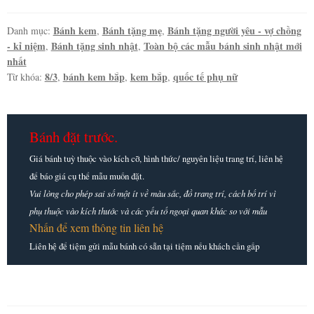
tặng
dịp
Bánh kem
Bánh tặng mẹ
Bánh tặng người yêu - vợ chồng
Danh mục:
,
,
- kỉ niệm
Bánh tặng sinh nhật
Toàn bộ các mẫu bánh sinh nhật mới
,
,
8/3
nhất
số
8/3
bánh kem bắp
kem bắp
quốc tế phụ nữ
Từ khóa:
,
,
,
lượng
Bánh đặt trước.
Giá bánh tuỳ thuộc vào kích cỡ, hình thức/ nguyên liệu trang trí, liên hệ
để báo giá cụ thể mẫu muốn đặt.
Vui lòng cho phép sai số một ít về màu sắc, đồ trang trí, cách bố trí vì
phụ thuộc vào kích thước và các yếu tố ngoại quan khác so với mẫu
Nhấn để xem thông tin liên hệ
Liên hệ để tiệm gửi mẫu bánh có sẵn tại tiệm nếu khách cần gấp