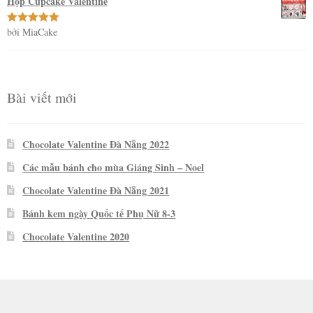
Hộp Cupcake Valentine
bởi MiaCake
Được xếp
hạng
5
5
sao
Bài viết mới
Chocolate Valentine Đà Nẵng 2022
Các mẫu bánh cho mùa Giáng Sinh – Noel
Chocolate Valentine Đà Nẵng 2021
Bánh kem ngày Quốc tế Phụ Nữ 8-3
Chocolate Valentine 2020