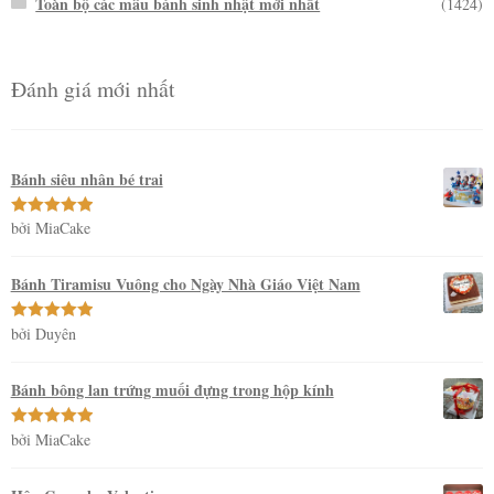
Toàn bộ các mẫu bánh sinh nhật mới nhất
(1424)
Đánh giá mới nhất
Bánh siêu nhân bé trai
bởi MiaCake
Được xếp
hạng
5
5
sao
Bánh Tiramisu Vuông cho Ngày Nhà Giáo Việt Nam
bởi Duyên
Được xếp
hạng
5
5
sao
Bánh bông lan trứng muối đựng trong hộp kính
bởi MiaCake
Được xếp
hạng
5
5
sao