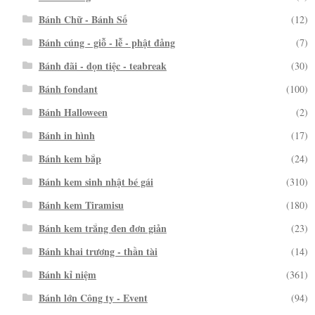
Bánh Chữ - Bánh Số
(12)
Bánh cúng - giỗ - lễ - phật đảng
(7)
Bánh đãi - dọn tiệc - teabreak
(30)
Bánh fondant
(100)
Bánh Halloween
(2)
Bánh in hình
(17)
Bánh kem bắp
(24)
Bánh kem sinh nhật bé gái
(310)
Bánh kem Tiramisu
(180)
Bánh kem trắng đen đơn giản
(23)
Bánh khai trương - thần tài
(14)
Bánh kỉ niệm
(361)
Bánh lớn Công ty - Event
(94)