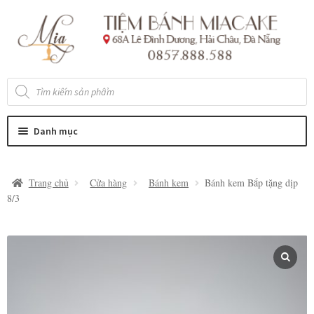
Đi
Chuyển
đến
đến
Điều
nội
hướng
dung
Tìm
kiếm
sản
phẩm
Danh mục
Trang chủ
Cửa hàng
Bánh kem
Bánh kem Bắp tặng dịp
8/3