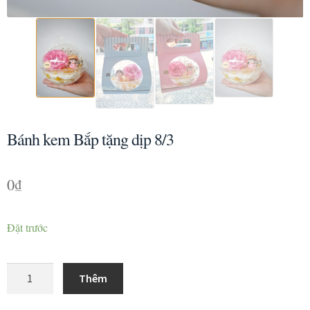
Bánh kem Bắp tặng dịp 8/3
0
₫
Đặt trước
Bánh
Thêm
kem
Bắp