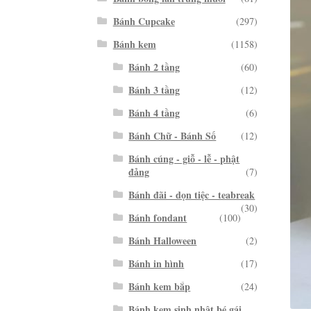
Bánh Cupcake
(297)
Bánh kem
(1158)
Bánh 2 tầng
(60)
Bánh 3 tầng
(12)
Bánh 4 tầng
(6)
Bánh Chữ - Bánh Số
(12)
Bánh cúng - giỗ - lễ - phật
đảng
(7)
Bánh đãi - dọn tiệc - teabreak
(30)
Bánh fondant
(100)
Bánh Halloween
(2)
Bánh in hình
(17)
Bánh kem bắp
(24)
Bánh kem sinh nhật bé gái