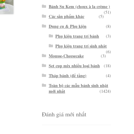
Bánh Su Kem (choux à la crème )
(51)
Các sản phẩm khác
(5)
Dụng cụ & Phụ kiện
(8)
Phụ kiện trang trí bánh
(3)
Phụ kiện trang trí sinh nhật
(6)
Mousse-Cheesecake
(3)
Set cup mix nhiều loại bánh
(18)
Tháp bánh (đế tầng)
(4)
Toàn bộ các mẫu bánh sinh nhật
mới nhất
(1424)
Đánh giá mới nhất