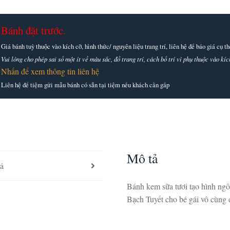
Bánh đặt trước.
Giá bánh tuỳ thuộc vào kích cỡ, hình thức/ nguyên liệu trang trí, liên hệ để báo giá cụ 
Vui lòng cho phép sai số một ít về màu sắc, đồ trang trí, cách bố trí vì phụ thuộc vào k
Nhấn để xem thông tin liên hệ
Liên hệ để tiệm gửi mẫu bánh có sẵn tại tiệm nếu khách cần gấp
Mô tả
ả
Bánh kem sữa tươi tạo hình ngô
Bạch Tuyết cho bé gái vô cùng