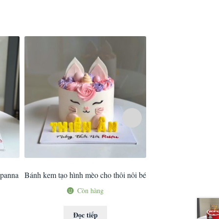
 panna
Bánh kem tạo hình mèo cho thôi nôi bé
Bánh kem tạo hình 
đáng 
Còn hàng
Còn 
Đọc tiếp