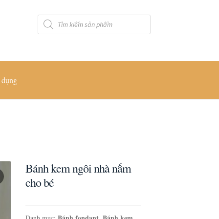
Tìm
kiếm
sản
phẩm
 dụng
Bánh kem ngôi nhà nấm
cho bé
Bánh fondant
Bánh kem
Danh mục:
,
,