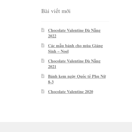
Bài viết mới
Chocolate Valentine Đà Nẵng
2022
Các mẫu bánh cho mùa Giáng
Sinh – Noel
Chocolate Valentine Đà Nẵng
2021
Bánh kem ngày Quốc tế Phụ Nữ
8-3
Chocolate Valentine 2020