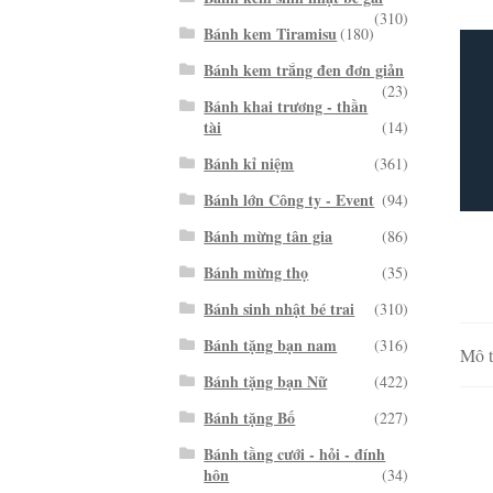
(310)
Bánh kem Tiramisu
(180)
Bánh kem trắng đen đơn giản
(23)
Bánh khai trương - thần
tài
(14)
Bánh kỉ niệm
(361)
Bánh lớn Công ty - Event
(94)
Bánh mừng tân gia
(86)
Bánh mừng thọ
(35)
Bánh sinh nhật bé trai
(310)
Bánh tặng bạn nam
(316)
Mô t
Bánh tặng bạn Nữ
(422)
Bánh tặng Bố
(227)
Bánh tầng cưới - hỏi - đính
hôn
(34)