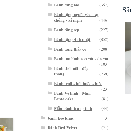
Bánh tặng mẹ
(357)
Sả
Bánh tặng người yêu - vợ
chồng - kỉ niệm
(446)
Bánh tặng sếp
(227)
Bánh tặng sinh nhật
(852)
Bánh tặng thầy cô
(208)
Bánh tạo hình con vật - đồ vật
(103)
Bánh thôi nôi - đầy
tháng
(239)
Bánh troll - hài hước - bựa
(23)
Bánh Vẽ hình - Mini -
Bento cake
(81)
Mẫu bánh trung tính
(44)
bánh kẹo khác
(3)
Bánh Red Velvet
(21)