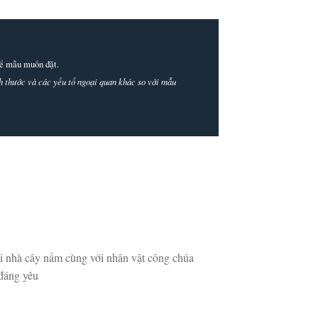
thể mẫu muốn đặt.
ích thước và các yếu tố ngoại quan khác so với mẫu
i nhà cây nấm cùng với nhân vật công chúa
 đáng yêu