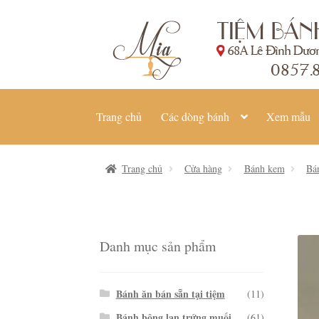
Đi
Chuyển
đến
đến
Điều
nội
hướng
dung
Trang chủ
Các dòng bánh
Xem mẫu
Trang chủ
Cửa hàng
Bánh kem
Bá
Danh mục sản phẩm
Bánh ăn bán sẵn tại tiệm
(11)
Bánh bông lan trứng muối
(61)