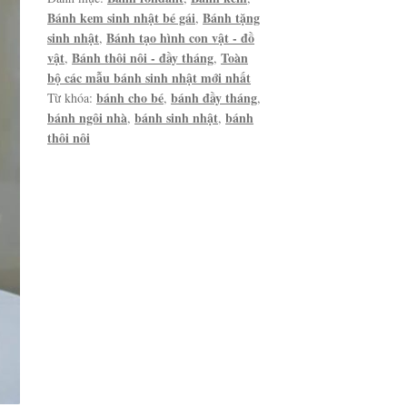
Bánh kem sinh nhật bé gái
Bánh tặng
,
sinh nhật
Bánh tạo hình con vật - đồ
,
vật
Bánh thôi nôi - đầy tháng
Toàn
,
,
bộ các mẫu bánh sinh nhật mới nhất
bánh cho bé
bánh đầy tháng
Từ khóa:
,
,
bánh ngôi nhà
bánh sinh nhật
bánh
,
,
thôi nôi