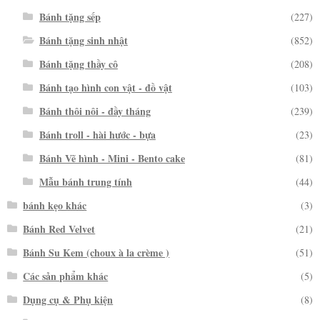
Bánh tặng sếp
(227)
Bánh tặng sinh nhật
(852)
Bánh tặng thầy cô
(208)
Bánh tạo hình con vật - đồ vật
(103)
Bánh thôi nôi - đầy tháng
(239)
Bánh troll - hài hước - bựa
(23)
Bánh Vẽ hình - Mini - Bento cake
(81)
Mẫu bánh trung tính
(44)
bánh kẹo khác
(3)
Bánh Red Velvet
(21)
Bánh Su Kem (choux à la crème )
(51)
Các sản phẩm khác
(5)
Dụng cụ & Phụ kiện
(8)