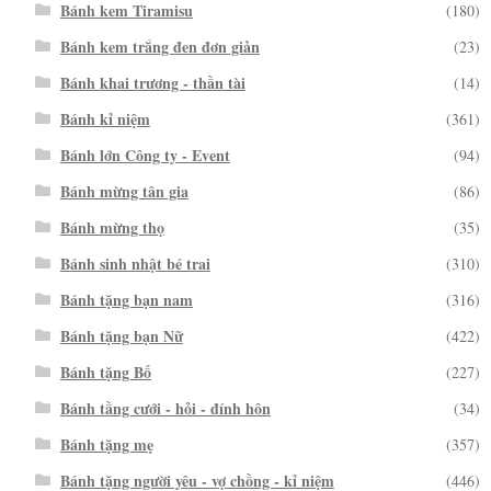
Bánh kem Tiramisu
(180)
Bánh kem trắng đen đơn giản
(23)
Bánh khai trương - thần tài
(14)
Bánh kỉ niệm
(361)
Bánh lớn Công ty - Event
(94)
Bánh mừng tân gia
(86)
Bánh mừng thọ
(35)
Bánh sinh nhật bé trai
(310)
Bánh tặng bạn nam
(316)
Bánh tặng bạn Nữ
(422)
Bánh tặng Bố
(227)
Bánh tầng cưới - hỏi - đính hôn
(34)
Bánh tặng mẹ
(357)
Bánh tặng người yêu - vợ chồng - kỉ niệm
(446)