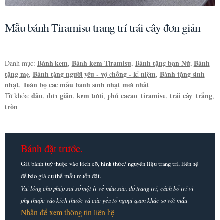
Mẫu bánh Tiramisu trang trí trái cây đơn giản
Bánh kem
Bánh kem Tiramisu
Bánh tặng bạn Nữ
Bánh
Danh mục:
,
,
,
tặng mẹ
Bánh tặng người yêu - vợ chồng - kỉ niệm
Bánh tặng sinh
,
,
nhật
Toàn bộ các mẫu bánh sinh nhật mới nhất
,
dâu
đơn giản
kem tươi
phủ cacao
tiramisu
trái cây
trắng
Từ khóa:
,
,
,
,
,
,
,
tròn
Bánh đặt trước.
Giá bánh tuỳ thuộc vào kích cỡ, hình thức/ nguyên liệu trang trí, liên hệ
để báo giá cụ thể mẫu muốn đặt.
Vui lòng cho phép sai số một ít về màu sắc, đồ trang trí, cách bố trí vì
phụ thuộc vào kích thước và các yếu tố ngoại quan khác so với mẫu
Nhấn để xem thông tin liên hệ