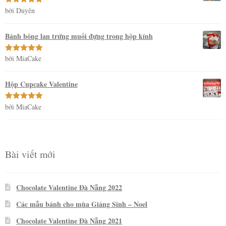
bởi Duyên
Được xếp
hạng
5
5
sao
Bánh bông lan trứng muối đựng trong hộp kính
bởi MiaCake
Được xếp
hạng
5
5
sao
Hộp Cupcake Valentine
bởi MiaCake
Được xếp
hạng
5
5
sao
Bài viết mới
Chocolate Valentine Đà Nẵng 2022
Các mẫu bánh cho mùa Giáng Sinh – Noel
Chocolate Valentine Đà Nẵng 2021