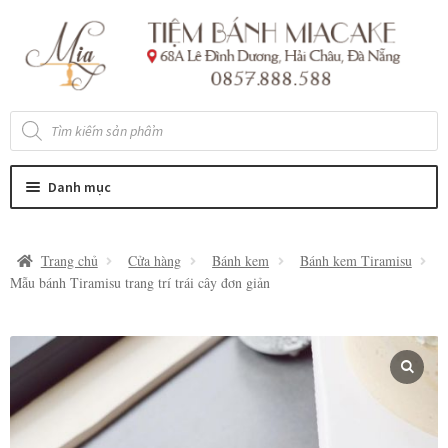
Đi
Chuyển
đến
đến
Điều
nội
hướng
dung
Tìm
kiếm
sản
phẩm
Danh mục
Trang chủ
Cửa hàng
Bánh kem
Bánh kem Tiramisu
Mẫu bánh Tiramisu trang trí trái cây đơn giản