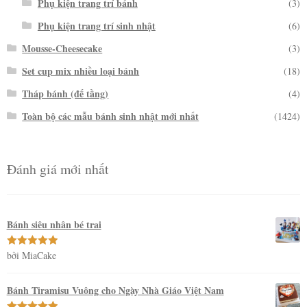
Phụ kiện trang trí bánh
(3)
Phụ kiện trang trí sinh nhật
(6)
Mousse-Cheesecake
(3)
Set cup mix nhiều loại bánh
(18)
Tháp bánh (đế tầng)
(4)
Toàn bộ các mẫu bánh sinh nhật mới nhất
(1424)
Đánh giá mới nhất
Bánh siêu nhân bé trai
bởi MiaCake
Được xếp
hạng
5
5
sao
Bánh Tiramisu Vuông cho Ngày Nhà Giáo Việt Nam