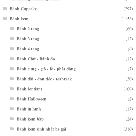
Bánh Cupcake
(297)
Bánh kem
(1158)
Bánh 2 tầng
(60)
Bánh 3 tầng
(12)
Bánh 4 tầng
(6)
Bánh Chữ - Bánh Số
(12)
Bánh cúng - giỗ - lễ - phật đảng
(7)
Bánh đãi - dọn tiệc - teabreak
(30)
Bánh fondant
(100)
Bánh Halloween
(2)
Bánh in hình
(17)
Bánh kem bắp
(24)
Bánh kem sinh nhật bé gái
(310)