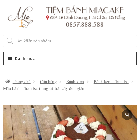
Đi
Chuyển
đến
đến
Điều
nội
hướng
dung
Tìm
kiếm
sản
phẩm
Danh mục
Trang chủ
Cửa hàng
Bánh kem
Bánh kem Tiramisu
Mẫu bánh Tiramisu trang trí trái cây đơn giản