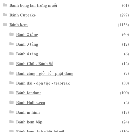
Bánh bông lan trứng muối
(61)
Bánh Cupcake
(297)
Bánh kem
(1158)
Bánh 2 tầng
(60)
Bánh 3 tầng
(12)
Bánh 4 tầng
(6)
Bánh Chữ - Bánh Số
(12)
Bánh cúng - giỗ - lễ - phật đảng
(7)
Bánh đãi - dọn tiệc - teabreak
(30)
Bánh fondant
(100)
Bánh Halloween
(2)
Bánh in hình
(17)
Bánh kem bắp
(24)
Bánh kem sinh nhật bé gái
(310)