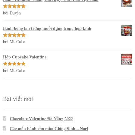
bởi Duyên
Được xếp
hạng
5
5
sao
Bánh bông lan trứng muối đựng trong hộp kính
bởi MiaCake
Được xếp
hạng
5
5
sao
Hộp Cupcake Valentine
bởi MiaCake
Được xếp
hạng
5
5
sao
Bài viết mới
Chocolate Valentine Đà Nẵng 2022
Các mẫu bánh cho mùa Giáng Sinh – Noel