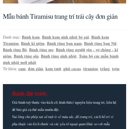
Mẫu bánh Tiramisu trang trí trái cây đơn giản
Bánh kem
Bánh kem sinh nhật bé gái
Bánh kem
Danh mục:
,
,
Tiramisu
Bánh kỉ niệm
Bánh tặng bạn nam
Bánh tặng bạn Nữ
,
,
,
,
Bánh tặng Bố
Bánh tặng mẹ
Bánh tặng người yêu - vợ chồng - kỉ
,
,
niệm
Bánh tặng sếp
Bánh tặng sinh nhật
Toàn bộ các mẫu bánh
,
,
,
sinh nhật mới nhất
cam
đơn giản
kem tươi
phủ cacao
tiramisu
trắng
tròn
Từ khóa:
,
,
,
,
,
,
Bánh đặt trước.
Giá bánh tuỳ thuộc vào kích cỡ, hình thức/ nguyên liệu trang trí, liên hệ
để báo giá cụ thể mẫu muốn đặt.
Vui lòng cho phép sai số một ít về màu sắc, đồ trang trí, cách bố trí vì
phụ thuộc vào kích thước và các yếu tố ngoại quan khác so với mẫu