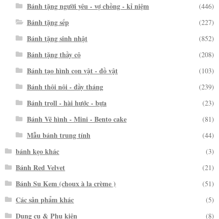
Bánh tặng người yêu - vợ chồng - kỉ niệm
(446)
Bánh tặng sếp
(227)
Bánh tặng sinh nhật
(852)
Bánh tặng thầy cô
(208)
Bánh tạo hình con vật - đồ vật
(103)
Bánh thôi nôi - đầy tháng
(239)
Bánh troll - hài hước - bựa
(23)
Bánh Vẽ hình - Mini - Bento cake
(81)
Mẫu bánh trung tính
(44)
bánh kẹo khác
(3)
Bánh Red Velvet
(21)
Bánh Su Kem (choux à la crème )
(51)
Các sản phẩm khác
(5)
Dụng cụ & Phụ kiện
(8)