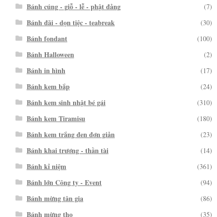
Bánh cúng - giỗ - lễ - phật đảng
(7)
Bánh đãi - dọn tiệc - teabreak
(30)
Bánh fondant
(100)
Bánh Halloween
(2)
Bánh in hình
(17)
Bánh kem bắp
(24)
Bánh kem sinh nhật bé gái
(310)
Bánh kem Tiramisu
(180)
Bánh kem trắng đen đơn giản
(23)
Bánh khai trương - thần tài
(14)
Bánh kỉ niệm
(361)
Bánh lớn Công ty - Event
(94)
Bánh mừng tân gia
(86)
Bánh mừng thọ
(35)