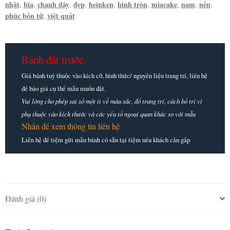
nhật
bia
chanh dây
đẹp
heinken
hình tròn
miacake
nam
nến
,
,
,
,
,
,
,
,
,
phúc bồn tử
việt quất
,
Bánh đặt trước.
Giá bánh tuỳ thuộc vào kích cỡ, hình thức/ nguyên liệu trang trí, liên hệ
để báo giá cụ thể mẫu muốn đặt.
Vui lòng cho phép sai số một ít về màu sắc, đồ trang trí, cách bố trí vì
phụ thuộc vào kích thước và các yếu tố ngoại quan khác so với mẫu
Nhấn để xem thông tin liên hệ
Liên hệ để tiệm gửi mẫu bánh có sẵn tại tiệm nếu khách cần gấp
Đánh giá (0)