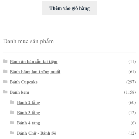
Thêm vào giỏ hàng
Danh mục sản phẩm
Bánh ăn bán sẵn tại tiệm
(11)
Bánh bông lan trứng muối
(61)
Bánh Cupcake
(297)
Bánh kem
(1158)
Bánh 2 tầng
(60)
Bánh 3 tầng
(12)
Bánh 4 tầng
(6)
Bánh Chữ - Bánh Số
(12)