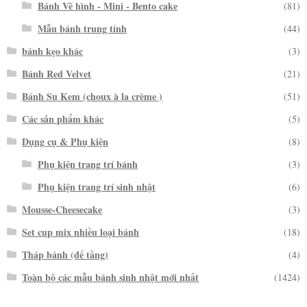
Bánh Vẽ hình - Mini - Bento cake
(81)
Mẫu bánh trung tính
(44)
bánh kẹo khác
(3)
Bánh Red Velvet
(21)
Bánh Su Kem (choux à la crème )
(51)
Các sản phẩm khác
(5)
Dụng cụ & Phụ kiện
(8)
Phụ kiện trang trí bánh
(3)
Phụ kiện trang trí sinh nhật
(6)
Mousse-Cheesecake
(3)
Set cup mix nhiều loại bánh
(18)
Tháp bánh (đế tầng)
(4)
Toàn bộ các mẫu bánh sinh nhật mới nhất
(1424)