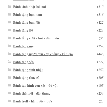
Bánh sinh nhật bé trai
(310)
Bánh tặng bạn nam
(316)
Bánh tặng bạn Nữ
(422)
Bánh tặng Bố
(227)
Bánh tầng cưới - hỏi - đính hôn
(34)
Bánh tặng mẹ
(357)
Bánh tặng người yêu - vợ chồng - kỉ niệm
(446)
Bánh tặng sếp
(227)
Bánh tặng sinh nhật
(852)
Bánh tặng thầy cô
(208)
Bánh tạo hình con vật - đồ vật
(103)
Bánh thôi nôi - đầy tháng
(239)
Bánh troll - hài hước - bựa
(23)