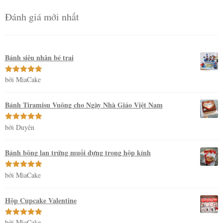
Đánh giá mới nhất
Bánh siêu nhân bé trai
bởi MiaCake
Được xếp
hạng
5
5
sao
Bánh Tiramisu Vuông cho Ngày Nhà Giáo Việt Nam
bởi Duyên
Được xếp
hạng
5
5
sao
Bánh bông lan trứng muối đựng trong hộp kính
bởi MiaCake
Được xếp
hạng
5
5
sao
Hộp Cupcake Valentine
bởi MiaCake
Được xếp