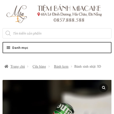
Đi
Chuyển
đến
đến
Điều
nội
hướng
dung
Tìm
kiếm
sản
phẩm
Danh mục
Trang chủ
Cửa hàng
Bánh kem
Bánh sinh nhật 3D