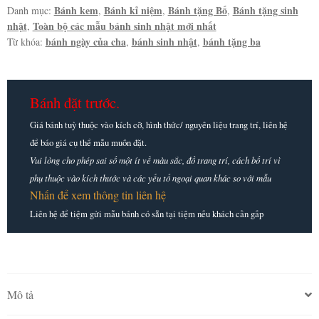
Bánh kem
Bánh kỉ niệm
Bánh tặng Bố
Bánh tặng sinh
Danh mục:
,
,
,
nhật
Toàn bộ các mẫu bánh sinh nhật mới nhất
,
bánh ngày của cha
bánh sinh nhật
bánh tặng ba
Từ khóa:
,
,
Bánh đặt trước.
Giá bánh tuỳ thuộc vào kích cỡ, hình thức/ nguyên liệu trang trí, liên hệ
để báo giá cụ thể mẫu muốn đặt.
Vui lòng cho phép sai số một ít về màu sắc, đồ trang trí, cách bố trí vì
phụ thuộc vào kích thước và các yếu tố ngoại quan khác so với mẫu
Nhấn để xem thông tin liên hệ
Liên hệ để tiệm gửi mẫu bánh có sẵn tại tiệm nếu khách cần gấp
Mô tả