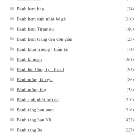
Bánh kem bắp
(24)
Bánh kem sinh nhật bé gái
(310)
Bánh kem Tiramisu
(180)
Bánh kem trắng đen đơn giản
(23)
Bánh khai trương - thần tài
(14)
Bánh kỉ niệm
(361)
Bánh lớn Công ty - Event
(94)
Bánh mừng tân gia
(86)
Bánh mừng thọ
(35)
Bánh sinh nhật bé trai
(310)
Bánh tặng bạn nam
(316)
Bánh tặng bạn Nữ
(422)
Bánh tặng Bố
(227)