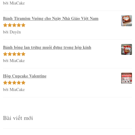
bởi MiaCake
Được xếp
hạng
5
5
sao
Bánh Tiramisu Vuông cho Ngày Nhà Giáo Việt Nam
bởi Duyên
Được xếp
hạng
5
5
sao
Bánh bông lan trứng muối đựng trong hộp kính
bởi MiaCake
Được xếp
hạng
5
5
sao
Hộp Cupcake Valentine
bởi MiaCake
Được xếp
hạng
5
5
sao
Bài viết mới