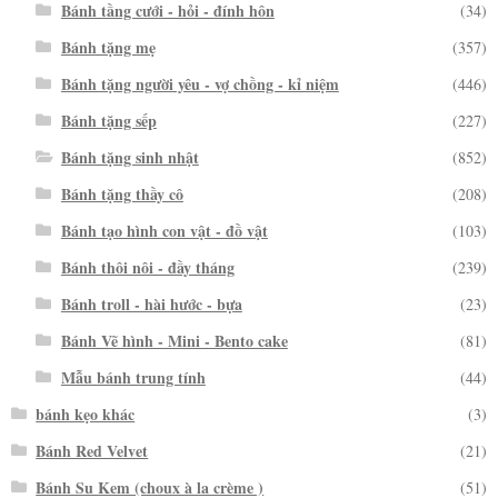
Bánh tầng cưới - hỏi - đính hôn
(34)
Bánh tặng mẹ
(357)
Bánh tặng người yêu - vợ chồng - kỉ niệm
(446)
Bánh tặng sếp
(227)
Bánh tặng sinh nhật
(852)
Bánh tặng thầy cô
(208)
Bánh tạo hình con vật - đồ vật
(103)
Bánh thôi nôi - đầy tháng
(239)
Bánh troll - hài hước - bựa
(23)
Bánh Vẽ hình - Mini - Bento cake
(81)
Mẫu bánh trung tính
(44)
bánh kẹo khác
(3)
Bánh Red Velvet
(21)
Bánh Su Kem (choux à la crème )
(51)