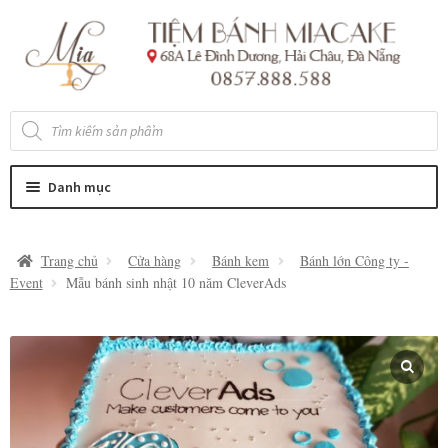
Đi
Chuyển
đến
đến
Điều
nội
hướng
dung
Tìm
kiếm
sản
phẩm
Danh mục
Trang chủ
Cửa hàng
Bánh kem
Bánh lớn Công ty -
Event
Mẫu bánh sinh nhật 10 năm CleverAds