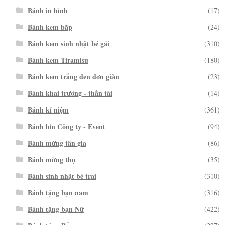
Bánh in hình
(17)
Bánh kem bắp
(24)
Bánh kem sinh nhật bé gái
(310)
Bánh kem Tiramisu
(180)
Bánh kem trắng đen đơn giản
(23)
Bánh khai trương - thần tài
(14)
Bánh kỉ niệm
(361)
Bánh lớn Công ty - Event
(94)
Bánh mừng tân gia
(86)
Bánh mừng thọ
(35)
Bánh sinh nhật bé trai
(310)
Bánh tặng bạn nam
(316)
Bánh tặng bạn Nữ
(422)