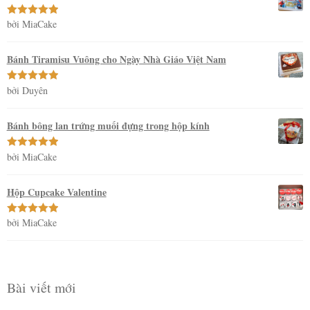
bởi MiaCake
Được xếp
hạng
5
5
sao
Bánh Tiramisu Vuông cho Ngày Nhà Giáo Việt Nam
bởi Duyên
Được xếp
hạng
5
5
sao
Bánh bông lan trứng muối đựng trong hộp kính
bởi MiaCake
Được xếp
hạng
5
5
sao
Hộp Cupcake Valentine
bởi MiaCake
Được xếp
hạng
5
5
sao
Bài viết mới