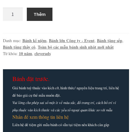
Mẫu
Thêm
bánh
sinh
nhật
10
Bánh kỉ niệm
Bánh lớn Công ty - Event
Bánh tặng sếp
Danh mục:
,
,
,
Bánh tặng thầy cô
Toàn bộ các mẫu bánh sinh nhật mới nhất
,
năm
10 năm
cleverads
Từ khóa:
,
CleverAds
số
lượng
Bánh đặt trước.
Giá bánh tuỳ thuộc vào kích cỡ, hình thức/ nguyên liệu trang trí, liên hệ
để báo giá cụ thể mẫu muốn đặt.
Vui lòng cho phép sai số một ít về màu sắc, đồ trang trí, cách bố trí vì
phụ thuộc vào kích thước và các yếu tố ngoại quan khác so với mẫu
Nhấn để xem thông tin liên hệ
Liên hệ để tiệm gửi mẫu bánh có sẵn tại tiệm nếu khách cần gấp