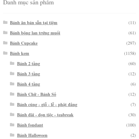
Danh mục sản phẩm
Bánh ăn bán sẵn tại tiệm
(11)
Bánh bông lan trứng muối
(61)
Bánh Cupcake
(297)
Bánh kem
(1158)
Bánh 2 tầng
(60)
Bánh 3 tầng
(12)
Bánh 4 tầng
(6)
Bánh Chữ - Bánh Số
(12)
Bánh cúng - giỗ - lễ - phật đảng
(7)
Bánh đãi - dọn tiệc - teabreak
(30)
Bánh fondant
(100)
Bánh Halloween
(2)