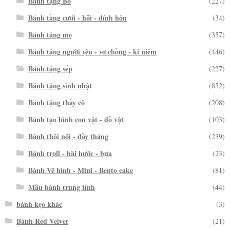
Bánh tặng Bố
(227)
Bánh tầng cưới - hỏi - đính hôn
(34)
Bánh tặng mẹ
(357)
Bánh tặng người yêu - vợ chồng - kỉ niệm
(446)
Bánh tặng sếp
(227)
Bánh tặng sinh nhật
(852)
Bánh tặng thầy cô
(208)
Bánh tạo hình con vật - đồ vật
(103)
Bánh thôi nôi - đầy tháng
(239)
Bánh troll - hài hước - bựa
(23)
Bánh Vẽ hình - Mini - Bento cake
(81)
Mẫu bánh trung tính
(44)
bánh kẹo khác
(3)
Bánh Red Velvet
(21)