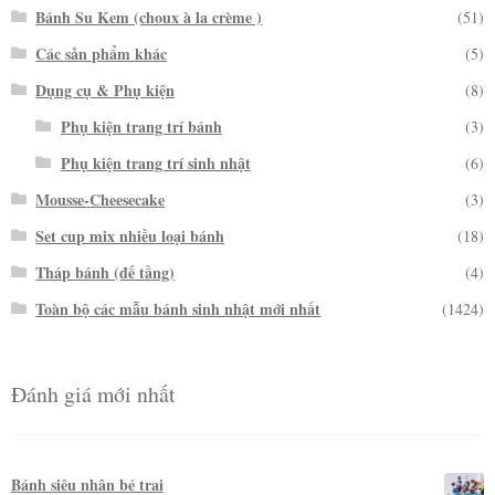
Bánh Su Kem (choux à la crème )
(51)
Các sản phẩm khác
(5)
Dụng cụ & Phụ kiện
(8)
Phụ kiện trang trí bánh
(3)
Phụ kiện trang trí sinh nhật
(6)
Mousse-Cheesecake
(3)
Set cup mix nhiều loại bánh
(18)
Tháp bánh (đế tầng)
(4)
Toàn bộ các mẫu bánh sinh nhật mới nhất
(1424)
Đánh giá mới nhất
Bánh siêu nhân bé trai