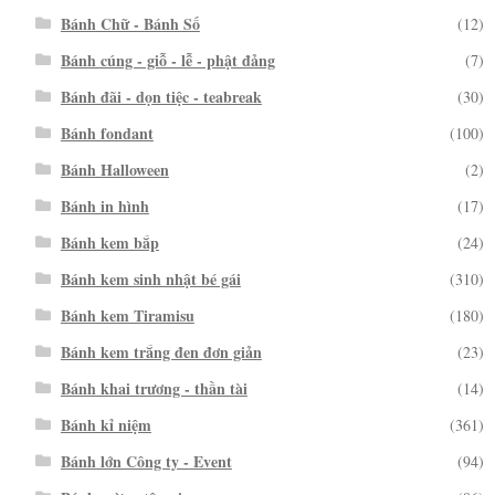
Bánh Chữ - Bánh Số
(12)
Bánh cúng - giỗ - lễ - phật đảng
(7)
Bánh đãi - dọn tiệc - teabreak
(30)
Bánh fondant
(100)
Bánh Halloween
(2)
Bánh in hình
(17)
Bánh kem bắp
(24)
Bánh kem sinh nhật bé gái
(310)
Bánh kem Tiramisu
(180)
Bánh kem trắng đen đơn giản
(23)
Bánh khai trương - thần tài
(14)
Bánh kỉ niệm
(361)
Bánh lớn Công ty - Event
(94)