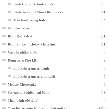
Bánh troll - hài hước - bựa
(23)
Bánh Vẽ hình - Mini - Bento cake
(81)
Mẫu bánh trung tính
(44)
bánh kẹo khác
(3)
Bánh Red Velvet
(21)
Bánh Su Kem (choux à la crème )
(51)
Các sản phẩm khác
(5)
Dụng cụ & Phụ kiện
(8)
Phụ kiện trang trí bánh
(3)
Phụ kiện trang trí sinh nhật
(6)
Mousse-Cheesecake
(3)
Set cup mix nhiều loại bánh
(18)
Tháp bánh (đế tầng)
(4)
Toàn bộ các mẫu bánh sinh nhật mới nhất
(1424)