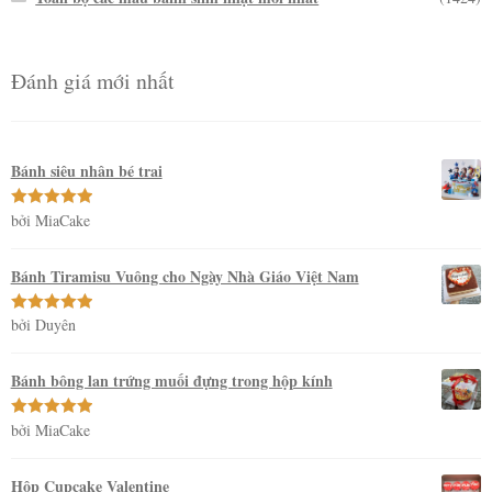
Đánh giá mới nhất
Bánh siêu nhân bé trai
bởi MiaCake
Được xếp
hạng
5
5
sao
Bánh Tiramisu Vuông cho Ngày Nhà Giáo Việt Nam
bởi Duyên
Được xếp
hạng
5
5
sao
Bánh bông lan trứng muối đựng trong hộp kính
bởi MiaCake
Được xếp
hạng
5
5
sao
Hộp Cupcake Valentine