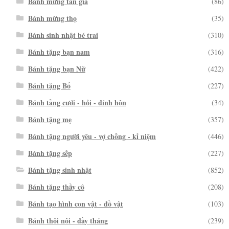
Bánh mừng tân gia
(86)
Bánh mừng thọ
(35)
Bánh sinh nhật bé trai
(310)
Bánh tặng bạn nam
(316)
Bánh tặng bạn Nữ
(422)
Bánh tặng Bố
(227)
Bánh tầng cưới - hỏi - đính hôn
(34)
Bánh tặng mẹ
(357)
Bánh tặng người yêu - vợ chồng - kỉ niệm
(446)
Bánh tặng sếp
(227)
Bánh tặng sinh nhật
(852)
Bánh tặng thầy cô
(208)
Bánh tạo hình con vật - đồ vật
(103)
Bánh thôi nôi - đầy tháng
(239)