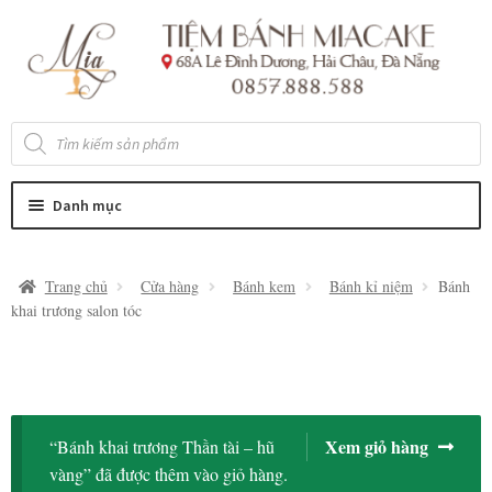
Đi
Chuyển
đến
đến
Điều
nội
hướng
dung
Tìm
kiếm
sản
phẩm
Danh mục
Trang chủ
Cửa hàng
Bánh kem
Bánh kỉ niệm
Bánh
khai trương salon tóc
Xem giỏ hàng
“Bánh khai trương Thần tài – hũ
vàng” đã được thêm vào giỏ hàng.