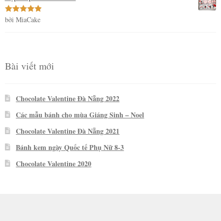
bởi MiaCake
Được xếp
hạng
5
5
sao
Bài viết mới
Chocolate Valentine Đà Nẵng 2022
Các mẫu bánh cho mùa Giáng Sinh – Noel
Chocolate Valentine Đà Nẵng 2021
Bánh kem ngày Quốc tế Phụ Nữ 8-3
Chocolate Valentine 2020