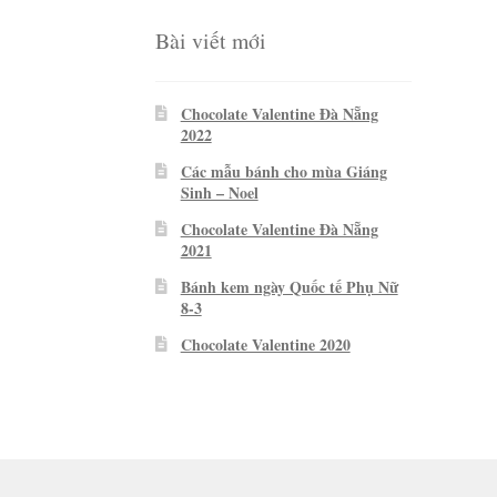
Bài viết mới
Chocolate Valentine Đà Nẵng
2022
Các mẫu bánh cho mùa Giáng
Sinh – Noel
Chocolate Valentine Đà Nẵng
2021
Bánh kem ngày Quốc tế Phụ Nữ
8-3
Chocolate Valentine 2020