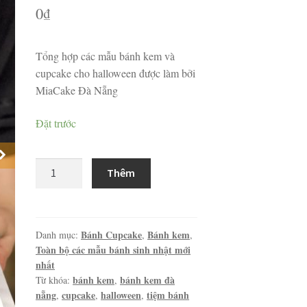
0
₫
Tổng hợp các mẫu bánh kem và
cupcake cho halloween được làm bởi
MiaCake Đà Nẵng
Đặt trước
Tổng
Thêm
hợp
các
mẫu
bánh
Bánh Cupcake
Bánh kem
Danh mục:
,
,
Toàn bộ các mẫu bánh sinh nhật mới
kem
nhất
và
bánh kem
bánh kem đà
Từ khóa:
,
cupcake
nẵng
cupcake
halloween
tiệm bánh
,
,
,
cho