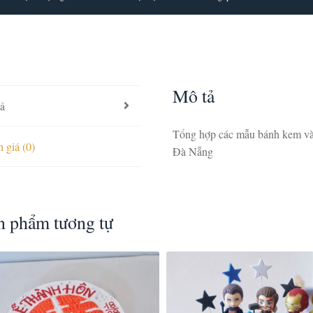
Mô tả
ả
Tổng hợp các mẫu bánh kem và
 giá (0)
Đà Nẵng
n phẩm tương tự