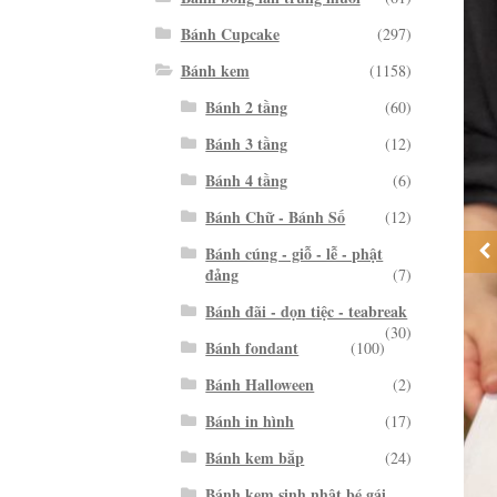
Bánh Cupcake
(297)
Bánh kem
(1158)
Bánh 2 tầng
(60)
Bánh 3 tầng
(12)
Bánh 4 tầng
(6)
Bánh Chữ - Bánh Số
(12)
Bánh cúng - giỗ - lễ - phật
đảng
(7)
Bánh đãi - dọn tiệc - teabreak
(30)
Bánh fondant
(100)
Bánh Halloween
(2)
Bánh in hình
(17)
Bánh kem bắp
(24)
Bánh kem sinh nhật bé gái