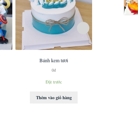
Bánh kem tươi
Bánh đồng 
0
₫
0
₫
Đặt trước
Đặt tr
Thêm vào giỏ hàng
Thêm vào g