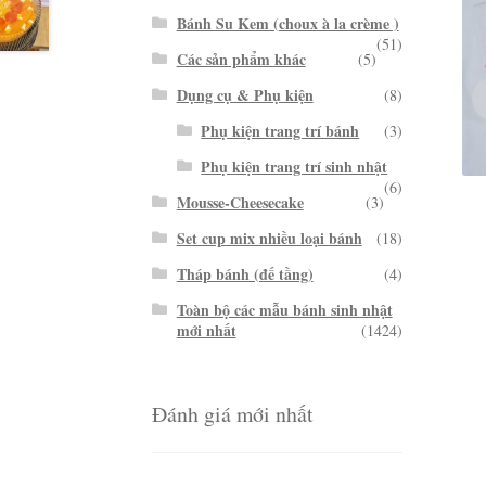
Bánh Su Kem (choux à la crème )
(51)
Các sản phẩm khác
(5)
Dụng cụ & Phụ kiện
(8)
Phụ kiện trang trí bánh
(3)
Phụ kiện trang trí sinh nhật
(6)
Mousse-Cheesecake
(3)
Set cup mix nhiều loại bánh
(18)
Tháp bánh (đế tầng)
(4)
Toàn bộ các mẫu bánh sinh nhật
mới nhất
(1424)
Đánh giá mới nhất