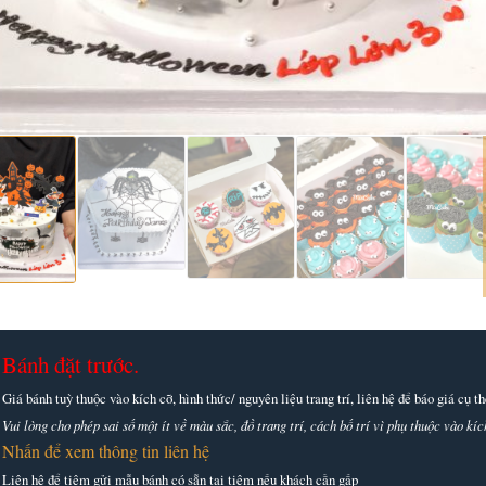
Bánh đặt trước.
Giá bánh tuỳ thuộc vào kích cỡ, hình thức/ nguyên liệu trang trí, liên hệ để báo giá cụ 
Vui lòng cho phép sai số một ít về màu sắc, đồ trang trí, cách bố trí vì phụ thuộc vào k
Nhấn để xem thông tin liên hệ
Liên hệ để tiệm gửi mẫu bánh có sẵn tại tiệm nếu khách cần gấp