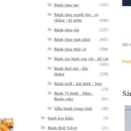
Bánh tặng mẹ
(357)
Bánh tặng người yêu - vợ
chồng - kỉ niệm
(446)
Bánh tặng sếp
(227)
Bánh tặng sinh nhật
(852)
Mô t
Bánh tặng thầy cô
(208)
Bánh tạo hình con vật - đồ vật
Đánh
(103)
Bánh thôi nôi - đầy
tháng
(239)
Bánh troll - hài hước - bựa
(23)
Sả
Bánh Vẽ hình - Mini -
Bento cake
(81)
Mẫu bánh trung tính
(44)
bánh kẹo khác
(3)
Bánh Red Velvet
(21)