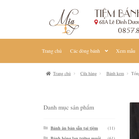
Đi
Chuyển
đến
đến
Điều
nội
hướng
dung
Trang chủ
Các dòng bánh
Xem mẫu
Trang chủ
Cửa hàng
Bánh kem
Tổng
Danh mục sản phẩm
Bánh ăn bán sẵn tại tiệm
(11)
Bánh bông lan trứng muối
(61)