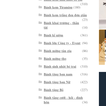
(310)
Bánh kem Tiramisu
(180)
Bánh kem trắng đen đơn giản
(23)
Bánh khai trương - thần
tài
(14)
Bánh kỉ niệm
(361)
Bánh lớn Công ty - Event
(94)
Bánh mừng tân gia
(86)
Bánh mừng thọ
(35)
Bánh sinh nhật bé trai
(310)
Bánh tặng bạn nam
(316)
Bánh tặng bạn Nữ
(422)
Bánh tặng Bố
(227)
Bánh tầng cưới - hỏi - đính
hôn
(34)