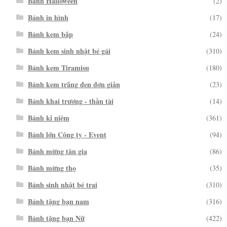
Bánh Halloween
(2)
Bánh in hình
(17)
Bánh kem bắp
(24)
Bánh kem sinh nhật bé gái
(310)
Bánh kem Tiramisu
(180)
Bánh kem trắng đen đơn giản
(23)
Bánh khai trương - thần tài
(14)
Bánh kỉ niệm
(361)
Bánh lớn Công ty - Event
(94)
Bánh mừng tân gia
(86)
Bánh mừng thọ
(35)
Bánh sinh nhật bé trai
(310)
Bánh tặng bạn nam
(316)
Bánh tặng bạn Nữ
(422)