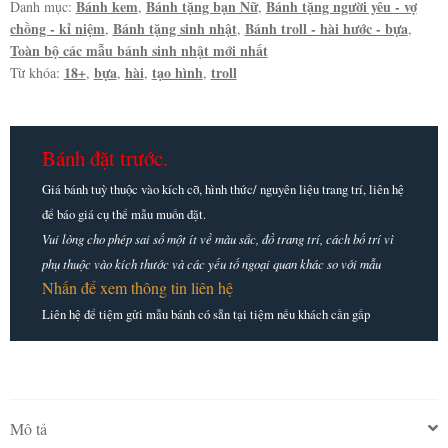
Bánh kem
Bánh tặng bạn Nữ
Bánh tặng người yêu - vợ
Danh mục:
,
,
chồng - kỉ niệm
Bánh tặng sinh nhật
Bánh troll - hài hước - bựa
,
,
,
Toàn bộ các mẫu bánh sinh nhật mới nhất
18+
bựa
hài
tạo hình
troll
Từ khóa:
,
,
,
,
Bánh đặt trước.
Giá bánh tuỳ thuộc vào kích cỡ, hình thức/ nguyên liệu trang trí, liên hệ
để báo giá cụ thể mẫu muốn đặt.
Vui lòng cho phép sai số một ít về màu sắc, đồ trang trí, cách bố trí vì
phụ thuộc vào kích thước và các yếu tố ngoại quan khác so với mẫu
Nhấn để xem thông tin liên hệ
Liên hệ để tiệm gửi mẫu bánh có sẵn tại tiệm nếu khách cần gấp
Mô tả