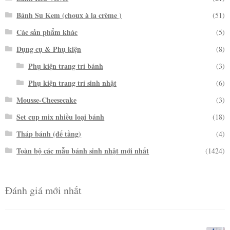
Bánh Su Kem (choux à la crème )
(51)
Các sản phẩm khác
(5)
Dụng cụ & Phụ kiện
(8)
Phụ kiện trang trí bánh
(3)
Phụ kiện trang trí sinh nhật
(6)
Mousse-Cheesecake
(3)
Set cup mix nhiều loại bánh
(18)
Tháp bánh (đế tầng)
(4)
Toàn bộ các mẫu bánh sinh nhật mới nhất
(1424)
Đánh giá mới nhất