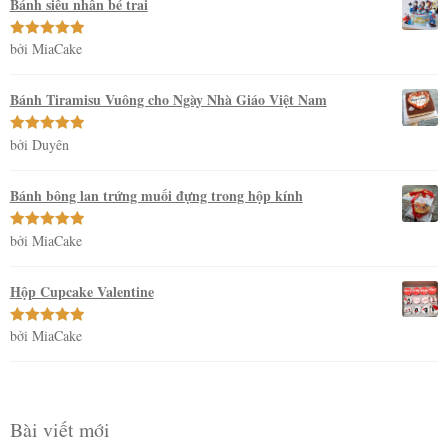
Bánh siêu nhân bé trai
bởi MiaCake
Được xếp
hạng
5
5
sao
Bánh Tiramisu Vuông cho Ngày Nhà Giáo Việt Nam
bởi Duyên
Được xếp
hạng
5
5
sao
Bánh bông lan trứng muối đựng trong hộp kính
bởi MiaCake
Được xếp
hạng
5
5
sao
Hộp Cupcake Valentine
bởi MiaCake
Được xếp
hạng
5
5
sao
Bài viết mới