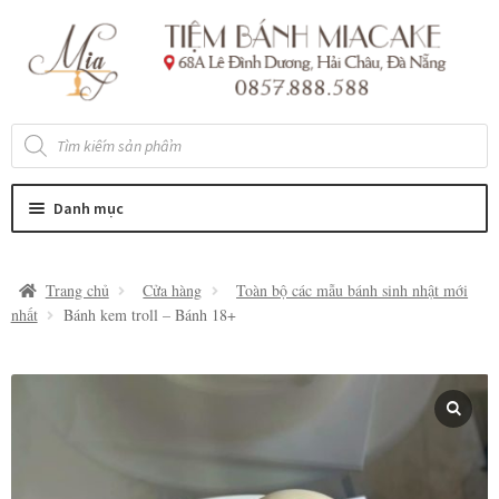
Đi
Chuyển
đến
đến
Điều
nội
hướng
dung
Tìm
kiếm
sản
phẩm
Danh mục
Trang chủ
Cửa hàng
Toàn bộ các mẫu bánh sinh nhật mới
nhất
Bánh kem troll – Bánh 18+