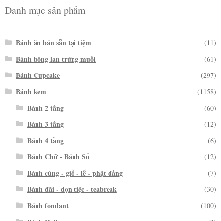
Danh mục sản phẩm
Bánh ăn bán sẵn tại tiệm
(11)
Bánh bông lan trứng muối
(61)
Bánh Cupcake
(297)
Bánh kem
(1158)
Bánh 2 tầng
(60)
Bánh 3 tầng
(12)
Bánh 4 tầng
(6)
Bánh Chữ - Bánh Số
(12)
Bánh cúng - giỗ - lễ - phật đảng
(7)
Bánh đãi - dọn tiệc - teabreak
(30)
Bánh fondant
(100)