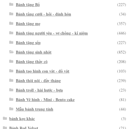
Bánh tặng Bố
(227)
Bánh tầng cưới - hỏi - đính hôn
(34)
Bánh tặng mẹ
(357)
Bánh tặng người yêu - vợ chồng - kỉ niệm
(446)
Bánh tặng sếp
(227)
Bánh tặng sinh nhật
(852)
Bánh tặng thầy cô
(208)
Bánh tạo hình con vật - đồ vật
(103)
Bánh thôi nôi - đầy tháng
(239)
Bánh troll - hài hước - bựa
(23)
Bánh Vẽ hình - Mini - Bento cake
(81)
Mẫu bánh trung tính
(44)
bánh kẹo khác
(3)
Bánh Red Velvet
(21)