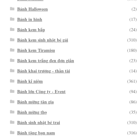
Bánh Halloween
(2)
Bánh in hình
(17)
Bánh kem bắp
(24)
Bánh kem sinh nhật bé gái
(310)
Bánh kem Tiramisu
(180)
Bánh kem trắng đen đơn giản
(23)
Bánh khai trương - thần tài
(14)
Bánh kỉ niệm
(361)
Bánh lớn Công ty - Event
(94)
Bánh mừng tân gia
(86)
Bánh mừng thọ
(35)
Bánh sinh nhật bé trai
(310)
Bánh tặng bạn nam
(316)