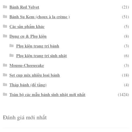
Bánh Red Velvet
(21)
Bánh Su Kem (choux à la crème )
(51)
Các sản phẩm khác
(5)
Dụng cụ & Phụ kiện
(8)
Phụ kiện trang trí bánh
(3)
Phụ kiện trang trí sinh nhật
(6)
Mousse-Cheesecake
(3)
Set cup mix nhiều loại bánh
(18)
Tháp bánh (đế tầng)
(4)
Toàn bộ các mẫu bánh sinh nhật mới nhất
(1424)
Đánh giá mới nhất