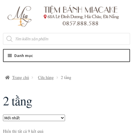
Đi
Chuyển
đến
đến
Điều
nội
hướng
dung
Tìm
kiếm
sản
phẩm
Danh mục
Trang chủ
Cửa hàng
2 tầng
2 tầng
Hiển thị tất cả 9 kết quả