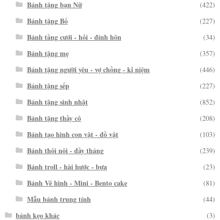
Bánh tặng bạn Nữ
(422)
Bánh tặng Bố
(227)
Bánh tầng cưới - hỏi - đính hôn
(34)
Bánh tặng mẹ
(357)
Bánh tặng người yêu - vợ chồng - kỉ niệm
(446)
Bánh tặng sếp
(227)
Bánh tặng sinh nhật
(852)
Bánh tặng thầy cô
(208)
Bánh tạo hình con vật - đồ vật
(103)
Bánh thôi nôi - đầy tháng
(239)
Bánh troll - hài hước - bựa
(23)
Bánh Vẽ hình - Mini - Bento cake
(81)
Mẫu bánh trung tính
(44)
bánh kẹo khác
(3)