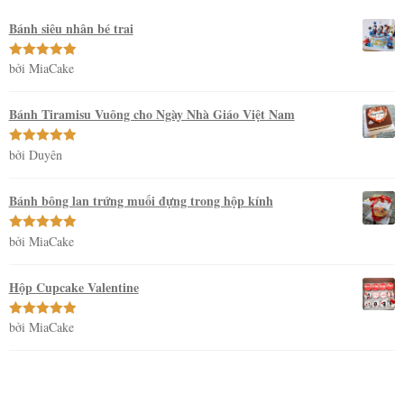
Bánh siêu nhân bé trai
bởi MiaCake
Được xếp
hạng
5
5
sao
Bánh Tiramisu Vuông cho Ngày Nhà Giáo Việt Nam
bởi Duyên
Được xếp
hạng
5
5
sao
Bánh bông lan trứng muối đựng trong hộp kính
bởi MiaCake
Được xếp
hạng
5
5
sao
Hộp Cupcake Valentine
bởi MiaCake
Được xếp
hạng
5
5
sao