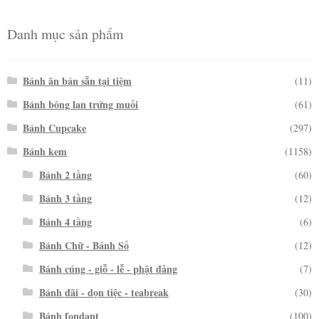
Danh mục sản phẩm
Bánh ăn bán sẵn tại tiệm
(11)
Bánh bông lan trứng muối
(61)
Bánh Cupcake
(297)
Bánh kem
(1158)
Bánh 2 tầng
(60)
Bánh 3 tầng
(12)
Bánh 4 tầng
(6)
Bánh Chữ - Bánh Số
(12)
Bánh cúng - giỗ - lễ - phật đảng
(7)
Bánh đãi - dọn tiệc - teabreak
(30)
Bánh fondant
(100)