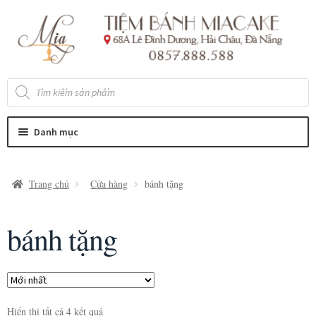
Đi
Chuyển
đến
đến
Điều
nội
hướng
dung
Tìm
kiếm
sản
phẩm
Danh mục
Trang chủ
Cửa hàng
bánh tặng
bánh tặng
Hiển thị tất cả 4 kết quả