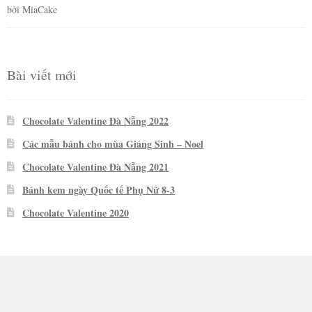
bởi MiaCake
Được xếp
hạng
5
5
sao
Bài viết mới
Chocolate Valentine Đà Nẵng 2022
Các mẫu bánh cho mùa Giáng Sinh – Noel
Chocolate Valentine Đà Nẵng 2021
Bánh kem ngày Quốc tế Phụ Nữ 8-3
Chocolate Valentine 2020