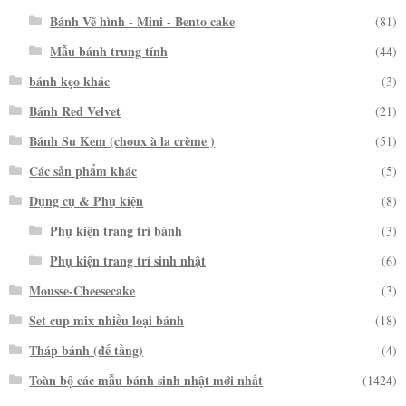
Bánh Vẽ hình - Mini - Bento cake
(81)
Mẫu bánh trung tính
(44)
bánh kẹo khác
(3)
Bánh Red Velvet
(21)
Bánh Su Kem (choux à la crème )
(51)
Các sản phẩm khác
(5)
Dụng cụ & Phụ kiện
(8)
Phụ kiện trang trí bánh
(3)
Phụ kiện trang trí sinh nhật
(6)
Mousse-Cheesecake
(3)
Set cup mix nhiều loại bánh
(18)
Tháp bánh (đế tầng)
(4)
Toàn bộ các mẫu bánh sinh nhật mới nhất
(1424)