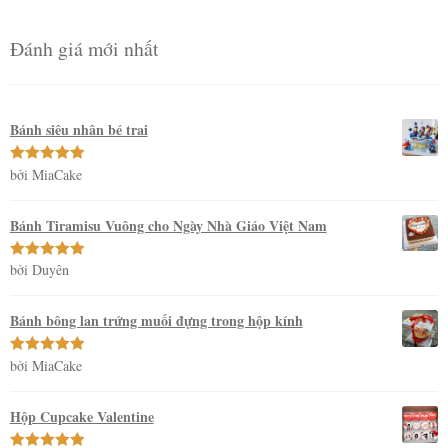
Đánh giá mới nhất
Bánh siêu nhân bé trai
bởi MiaCake
Được xếp
hạng
5
5
sao
Bánh Tiramisu Vuông cho Ngày Nhà Giáo Việt Nam
bởi Duyên
Được xếp
hạng
5
5
sao
Bánh bông lan trứng muối đựng trong hộp kính
bởi MiaCake
Được xếp
hạng
5
5
sao
Hộp Cupcake Valentine