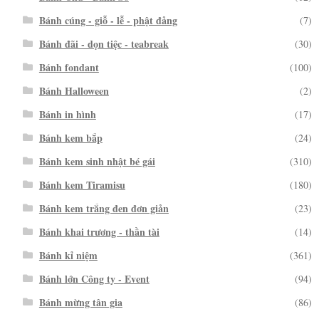
Bánh cúng - giỗ - lễ - phật đảng
(7)
Bánh đãi - dọn tiệc - teabreak
(30)
Bánh fondant
(100)
Bánh Halloween
(2)
Bánh in hình
(17)
Bánh kem bắp
(24)
Bánh kem sinh nhật bé gái
(310)
Bánh kem Tiramisu
(180)
Bánh kem trắng đen đơn giản
(23)
Bánh khai trương - thần tài
(14)
Bánh kỉ niệm
(361)
Bánh lớn Công ty - Event
(94)
Bánh mừng tân gia
(86)