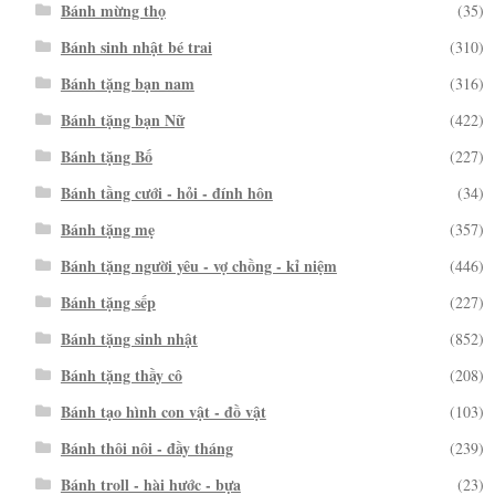
Bánh mừng thọ
(35)
Bánh sinh nhật bé trai
(310)
Bánh tặng bạn nam
(316)
Bánh tặng bạn Nữ
(422)
Bánh tặng Bố
(227)
Bánh tầng cưới - hỏi - đính hôn
(34)
Bánh tặng mẹ
(357)
Bánh tặng người yêu - vợ chồng - kỉ niệm
(446)
Bánh tặng sếp
(227)
Bánh tặng sinh nhật
(852)
Bánh tặng thầy cô
(208)
Bánh tạo hình con vật - đồ vật
(103)
Bánh thôi nôi - đầy tháng
(239)
Bánh troll - hài hước - bựa
(23)