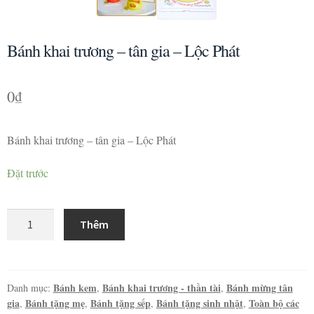
Bánh khai trương – tân gia – Lộc Phát
0
₫
Bánh khai trương – tân gia – Lộc Phát
Đặt trước
Bánh
Thêm
khai
trương
-
tân
Bánh kem
Bánh khai trương - thần tài
Bánh mừng tân
Danh mục:
,
,
gia
Bánh tặng mẹ
Bánh tặng sếp
Bánh tặng sinh nhật
Toàn bộ các
,
,
,
,
gia