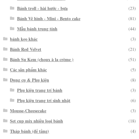
Bánh troll - hài hước - bựa
(23)
Bánh Vẽ hình - Mini - Bento cake
(81)
Mẫu bánh trung tính
(44)
bánh kẹo khác
(3)
Bánh Red Velvet
(21)
Bánh Su Kem (choux à la crème )
(51)
Các sản phẩm khác
(5)
Dụng cụ & Phụ kiện
(8)
Phụ kiện trang trí bánh
(3)
Phụ kiện trang trí sinh nhật
(6)
Mousse-Cheesecake
(3)
Set cup mix nhiều loại bánh
(18)
Tháp bánh (đế tầng)
(4)