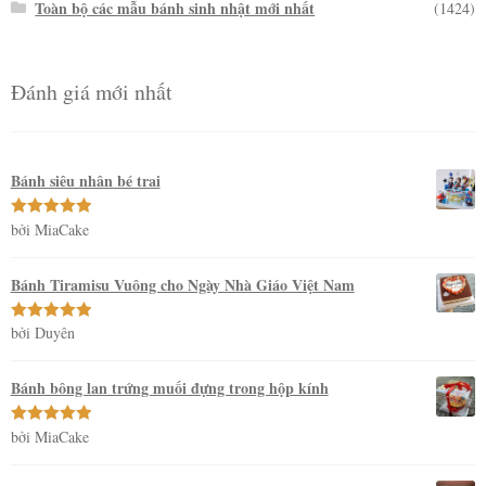
Toàn bộ các mẫu bánh sinh nhật mới nhất
(1424)
Đánh giá mới nhất
Bánh siêu nhân bé trai
bởi MiaCake
Được xếp
hạng
5
5
sao
Bánh Tiramisu Vuông cho Ngày Nhà Giáo Việt Nam
bởi Duyên
Được xếp
hạng
5
5
sao
Bánh bông lan trứng muối đựng trong hộp kính
bởi MiaCake
Được xếp
hạng
5
5
sao