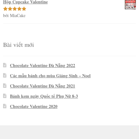
Hộp Cupcake Valentine
bởi MiaCake
Được xếp
hạng
5
5
sao
Bài viết mới
Chocolate Valentine Đà Nẵng 2022
Các mẫu bánh cho mùa Giáng Sinh – Noel
Chocolate Valentine Đà Nẵng 2021
Bánh kem ngày Quốc tế Phụ Nữ 8-3
Chocolate Valentine 2020