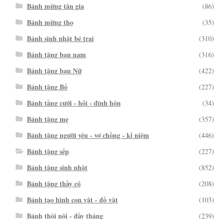
Bánh mừng tân gia
(86)
Bánh mừng thọ
(35)
Bánh sinh nhật bé trai
(310)
Bánh tặng bạn nam
(316)
Bánh tặng bạn Nữ
(422)
Bánh tặng Bố
(227)
Bánh tầng cưới - hỏi - đính hôn
(34)
Bánh tặng mẹ
(357)
Bánh tặng người yêu - vợ chồng - kỉ niệm
(446)
Bánh tặng sếp
(227)
Bánh tặng sinh nhật
(852)
Bánh tặng thầy cô
(208)
Bánh tạo hình con vật - đồ vật
(103)
Bánh thôi nôi - đầy tháng
(239)