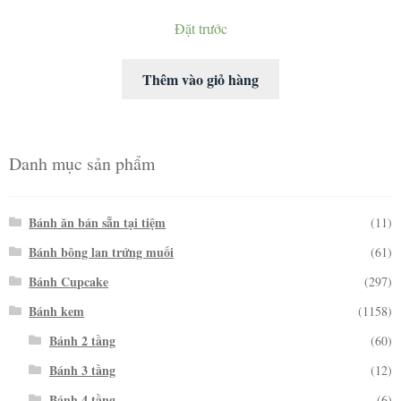
Đặt trước
Thêm vào giỏ hàng
Danh mục sản phẩm
Bánh ăn bán sẵn tại tiệm
(11)
Bánh bông lan trứng muối
(61)
Bánh Cupcake
(297)
Bánh kem
(1158)
Bánh 2 tầng
(60)
Bánh 3 tầng
(12)
Bánh 4 tầng
(6)