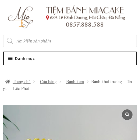
Đi
Chuyển
đến
đến
Điều
nội
hướng
dung
Tìm
kiếm
sản
phẩm
Danh mục
Trang chủ
Cửa hàng
Bánh kem
Bánh khai trương – tân
gia – Lộc Phát