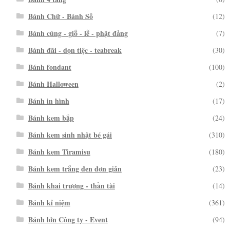
Bánh Chữ - Bánh Số
(12)
Bánh cúng - giỗ - lễ - phật đảng
(7)
Bánh đãi - dọn tiệc - teabreak
(30)
Bánh fondant
(100)
Bánh Halloween
(2)
Bánh in hình
(17)
Bánh kem bắp
(24)
Bánh kem sinh nhật bé gái
(310)
Bánh kem Tiramisu
(180)
Bánh kem trắng đen đơn giản
(23)
Bánh khai trương - thần tài
(14)
Bánh kỉ niệm
(361)
Bánh lớn Công ty - Event
(94)