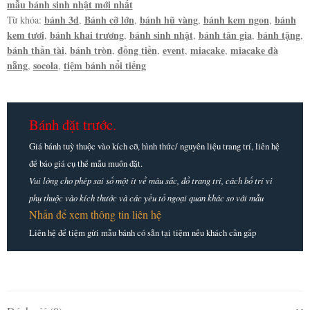
mẫu bánh sinh nhật mới nhất
-
bánh 3d
Bánh cỡ lớn
bánh hũ vàng
bánh kem ngon
bánh
Từ khóa:
,
,
,
,
Lộc
kem tươi
bánh khai trương
bánh sinh nhật
bánh tân gia
bánh tặng
,
,
,
,
,
Phát
bánh thần tài
bánh tròn
đồng tiền
event
miacake
miacake đà
,
,
,
,
,
số
nẵng
socola
tiệm bánh nổi tiếng
,
,
lượng
Bánh đặt trước.
Giá bánh tuỳ thuộc vào kích cỡ, hình thức/ nguyên liệu trang trí, liên hệ
để báo giá cụ thể mẫu muốn đặt.
Vui lòng cho phép sai số một ít về màu sắc, đồ trang trí, cách bố trí vì
phụ thuộc vào kích thước và các yếu tố ngoại quan khác so với mẫu
Nhấn để xem thông tin liên hệ
Liên hệ để tiệm gửi mẫu bánh có sẵn tại tiệm nếu khách cần gấp