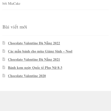
bởi MiaCake
Được xếp
hạng
5
5
sao
Bài viết mới
Chocolate Valentine Đà Nẵng 2022
Các mẫu bánh cho mùa Giáng Sinh – Noel
Chocolate Valentine Đà Nẵng 2021
Bánh kem ngày Quốc tế Phụ Nữ 8-3
Chocolate Valentine 2020