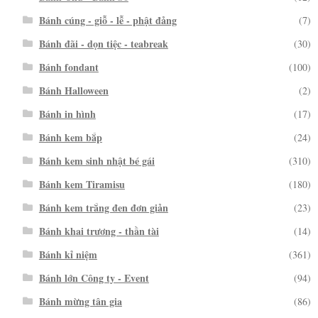
Bánh cúng - giỗ - lễ - phật đảng
(7)
Bánh đãi - dọn tiệc - teabreak
(30)
Bánh fondant
(100)
Bánh Halloween
(2)
Bánh in hình
(17)
Bánh kem bắp
(24)
Bánh kem sinh nhật bé gái
(310)
Bánh kem Tiramisu
(180)
Bánh kem trắng đen đơn giản
(23)
Bánh khai trương - thần tài
(14)
Bánh kỉ niệm
(361)
Bánh lớn Công ty - Event
(94)
Bánh mừng tân gia
(86)