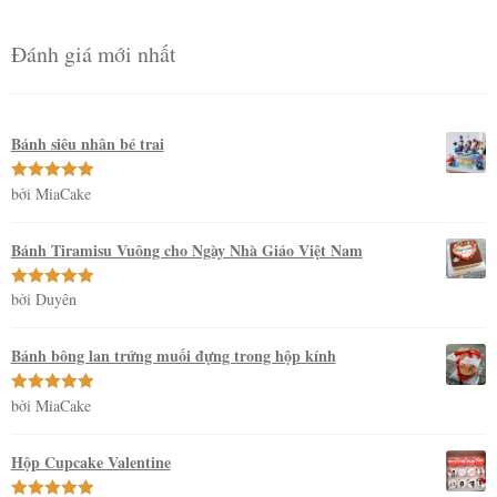
Đánh giá mới nhất
Bánh siêu nhân bé trai
bởi MiaCake
Được xếp
hạng
5
5
sao
Bánh Tiramisu Vuông cho Ngày Nhà Giáo Việt Nam
bởi Duyên
Được xếp
hạng
5
5
sao
Bánh bông lan trứng muối đựng trong hộp kính
bởi MiaCake
Được xếp
hạng
5
5
sao
Hộp Cupcake Valentine