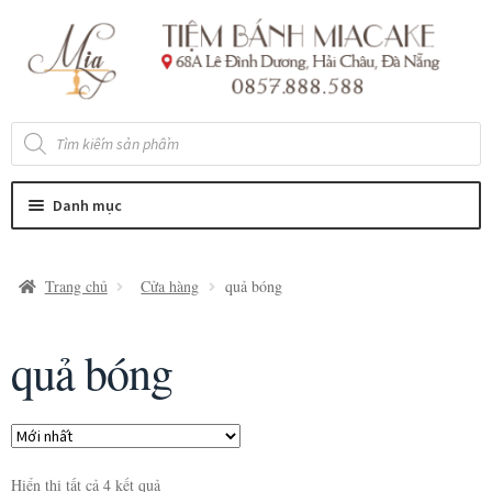
Đi
Chuyển
đến
đến
Điều
nội
hướng
dung
Tìm
kiếm
sản
phẩm
Danh mục
Trang chủ
Cửa hàng
quả bóng
quả bóng
Hiển thị tất cả 4 kết quả