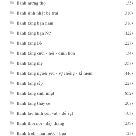
Bánh mừng thọ
(35)
Bánh sinh nhật bé trai
(310)
Bánh tặng bạn nam
(316)
Bánh tặng bạn Nữ
(422)
Bánh tặng Bố
(227)
Bánh tầng cưới - hỏi - đính hôn
(34)
Bánh tặng mẹ
(357)
Bánh tặng người yêu - vợ chồng - kỉ niệm
(446)
Bánh tặng sếp
(227)
Bánh tặng sinh nhật
(852)
Bánh tặng thầy cô
(208)
Bánh tạo hình con vật - đồ vật
(103)
Bánh thôi nôi - đầy tháng
(239)
Bánh troll - hài hước - bựa
(23)