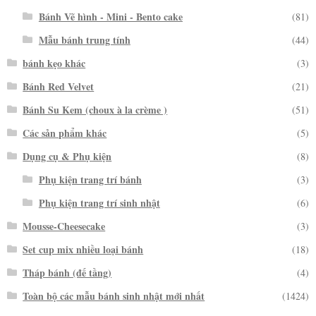
Bánh Vẽ hình - Mini - Bento cake
(81)
Mẫu bánh trung tính
(44)
bánh kẹo khác
(3)
Bánh Red Velvet
(21)
Bánh Su Kem (choux à la crème )
(51)
Các sản phẩm khác
(5)
Dụng cụ & Phụ kiện
(8)
Phụ kiện trang trí bánh
(3)
Phụ kiện trang trí sinh nhật
(6)
Mousse-Cheesecake
(3)
Set cup mix nhiều loại bánh
(18)
Tháp bánh (đế tầng)
(4)
Toàn bộ các mẫu bánh sinh nhật mới nhất
(1424)