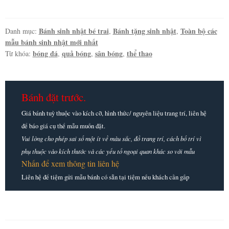
sân
bóng
cho
Bánh sinh nhật bé trai
Bánh tặng sinh nhật
Toàn bộ các
Danh mục:
,
,
mẫu bánh sinh nhật mới nhất
các
bóng đá
quả bóng
sân bóng
thể thao
Từ khóa:
,
,
,
cầu
thủ
nhí
số
Bánh đặt trước.
lượng
Giá bánh tuỳ thuộc vào kích cỡ, hình thức/ nguyên liệu trang trí, liên hệ
để báo giá cụ thể mẫu muốn đặt.
Vui lòng cho phép sai số một ít về màu sắc, đồ trang trí, cách bố trí vì
phụ thuộc vào kích thước và các yếu tố ngoại quan khác so với mẫu
Nhấn để xem thông tin liên hệ
Liên hệ để tiệm gửi mẫu bánh có sẵn tại tiệm nếu khách cần gấp