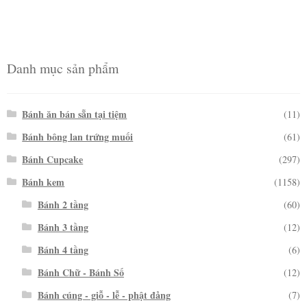
Danh mục sản phẩm
Bánh ăn bán sẵn tại tiệm
(11)
Bánh bông lan trứng muối
(61)
Bánh Cupcake
(297)
Bánh kem
(1158)
Bánh 2 tầng
(60)
Bánh 3 tầng
(12)
Bánh 4 tầng
(6)
Bánh Chữ - Bánh Số
(12)
Bánh cúng - giỗ - lễ - phật đảng
(7)