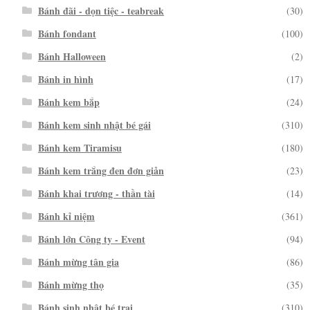
Bánh đãi - dọn tiệc - teabreak
(30)
Bánh fondant
(100)
Bánh Halloween
(2)
Bánh in hình
(17)
Bánh kem bắp
(24)
Bánh kem sinh nhật bé gái
(310)
Bánh kem Tiramisu
(180)
Bánh kem trắng đen đơn giản
(23)
Bánh khai trương - thần tài
(14)
Bánh kỉ niệm
(361)
Bánh lớn Công ty - Event
(94)
Bánh mừng tân gia
(86)
Bánh mừng thọ
(35)
Bánh sinh nhật bé trai
(310)