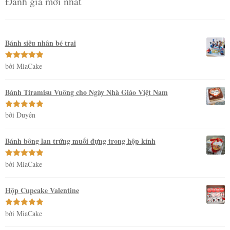
Đánh giá mới nhất
Bánh siêu nhân bé trai
bởi MiaCake
Được xếp
hạng
5
5
sao
Bánh Tiramisu Vuông cho Ngày Nhà Giáo Việt Nam
bởi Duyên
Được xếp
hạng
5
5
sao
Bánh bông lan trứng muối đựng trong hộp kính
bởi MiaCake
Được xếp
hạng
5
5
sao
Hộp Cupcake Valentine
bởi MiaCake
Được xếp
hạng
5
5