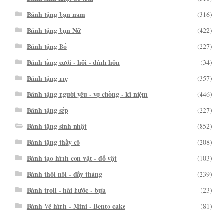
Bánh tặng bạn nam
(316)
Bánh tặng bạn Nữ
(422)
Bánh tặng Bố
(227)
Bánh tầng cưới - hỏi - đính hôn
(34)
Bánh tặng mẹ
(357)
Bánh tặng người yêu - vợ chồng - kỉ niệm
(446)
Bánh tặng sếp
(227)
Bánh tặng sinh nhật
(852)
Bánh tặng thầy cô
(208)
Bánh tạo hình con vật - đồ vật
(103)
Bánh thôi nôi - đầy tháng
(239)
Bánh troll - hài hước - bựa
(23)
Bánh Vẽ hình - Mini - Bento cake
(81)