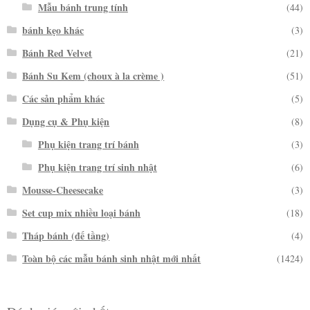
Mẫu bánh trung tính
(44)
bánh kẹo khác
(3)
Bánh Red Velvet
(21)
Bánh Su Kem (choux à la crème )
(51)
Các sản phẩm khác
(5)
Dụng cụ & Phụ kiện
(8)
Phụ kiện trang trí bánh
(3)
Phụ kiện trang trí sinh nhật
(6)
Mousse-Cheesecake
(3)
Set cup mix nhiều loại bánh
(18)
Tháp bánh (đế tầng)
(4)
Toàn bộ các mẫu bánh sinh nhật mới nhất
(1424)