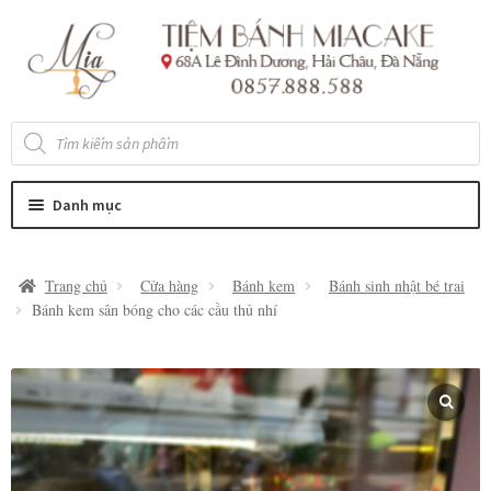
Đi
Chuyển
đến
đến
Điều
nội
hướng
dung
Tìm
kiếm
sản
phẩm
Danh mục
Trang chủ
Cửa hàng
Bánh kem
Bánh sinh nhật bé trai
Bánh kem sân bóng cho các cầu thủ nhí