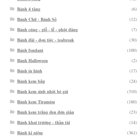
Bánh 4 tầng
(6)
Bánh Chữ - Bánh Số
(12)
Bánh cúng - giỗ - lễ - phật đảng
(7)
Bánh đãi - dọn tiệc - teabreak
(30)
Bánh fondant
(100)
Bánh Halloween
(2)
Bánh in hình
(17)
Bánh kem bắp
(24)
Bánh kem sinh nhật bé gái
(310)
Bánh kem Tiramisu
(180)
Bánh kem trắng đen đơn giản
(23)
Bánh khai trương - thần tài
(14)
Bánh kỉ niệm
(361)