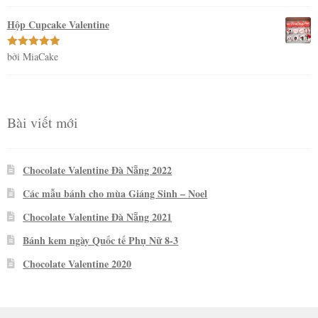
hạng
5
5
sao
Hộp Cupcake Valentine
bởi MiaCake
Được xếp
hạng
5
5
sao
Bài viết mới
Chocolate Valentine Đà Nẵng 2022
Các mẫu bánh cho mùa Giáng Sinh – Noel
Chocolate Valentine Đà Nẵng 2021
Bánh kem ngày Quốc tế Phụ Nữ 8-3
Chocolate Valentine 2020