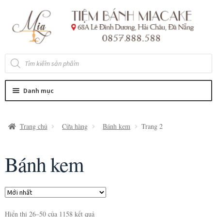
Đi
Chuyển
đến
đến
Điều
nội
hướng
dung
Tìm
kiếm
sản
phẩm
Danh mục
Trang chủ
Cửa hàng
Bánh kem
Trang 2
Bánh kem
Hiển thị 26–50 của 1158 kết quả