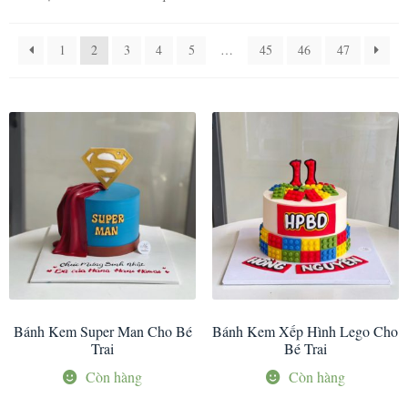
1
2
3
4
5
…
45
46
47
Bánh Kem Super Man Cho Bé
Bánh Kem Xếp Hình Lego Cho
Trai
Bé Trai
Còn hàng
Còn hàng