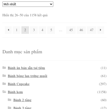
Hiển thị 26–50 của 1158 kết quả
1
2
3
4
5
…
45
46
47
Danh mục sản phẩm
Bánh ăn bán sẵn tại tiệm
(11)
Bánh bông lan trứng muối
(61)
Bánh Cupcake
(297)
Bánh kem
(1158)
Bánh 2 tầng
(60)
Bánh 3 tầng
(12)