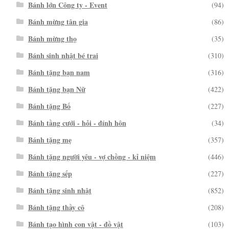
Bánh lớn Công ty - Event
(94)
Bánh mừng tân gia
(86)
Bánh mừng thọ
(35)
Bánh sinh nhật bé trai
(310)
Bánh tặng bạn nam
(316)
Bánh tặng bạn Nữ
(422)
Bánh tặng Bố
(227)
Bánh tầng cưới - hỏi - đính hôn
(34)
Bánh tặng mẹ
(357)
Bánh tặng người yêu - vợ chồng - kỉ niệm
(446)
Bánh tặng sếp
(227)
Bánh tặng sinh nhật
(852)
Bánh tặng thầy cô
(208)
Bánh tạo hình con vật - đồ vật
(103)