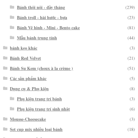
Bánh thôi nôi - đầy tháng
(239)
Bánh troll - hài hước - bựa
(23)
Bánh Vẽ hình - Mini - Bento cake
(81)
Mẫu bánh trung tính
(44)
bánh kẹo khác
(3)
Bánh Red Velvet
(21)
Bánh Su Kem (choux à la crème )
(51)
Các sản phẩm khác
(5)
Dụng cụ & Phụ kiện
(8)
Phụ kiện trang trí bánh
(3)
Phụ kiện trang trí sinh nhật
(6)
Mousse-Cheesecake
(3)
Set cup mix nhiều loại bánh
(18)